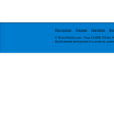
Про проект
Реклама
Партнери
Ко
© IGotoWorld.com - Your GUIDE TO the 
Копіювання матеріалів без дозволу адмін