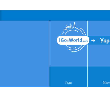
Укр
Гіди
Міст