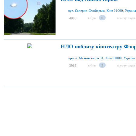
вул. Саперно-Слобідська, Київ 01000, Україна
я був
0
я хочу сюди
4986
НЛО поблизу кінотеатру Фло
просп. Маяковського 31, Київ 01000, Україна
я був
3
я хочу сюди
3966