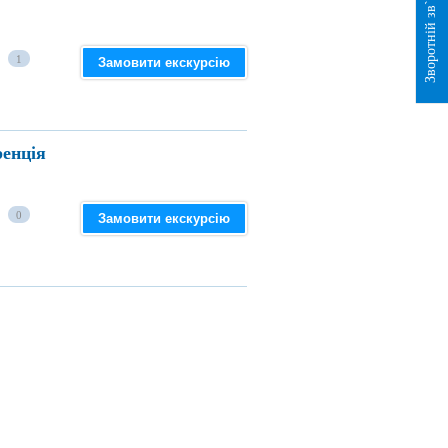
Зворотній зв`язок
1
Замовити екскурсію
ренція
0
Замовити екскурсію