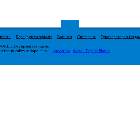
нтакти
Передрук матеріалів
Вакансії
Співпраця
Туроператорам і гіда
WORLD. Всі права захищені.
істрації сайту заборонено.
iproaction
-
Фото - DepositPhotos