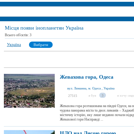
Місця появи інопланетян Україна
Всього об'єктів:
3
Україна
Вибрати
Жевахова гора, Одеса
вул. Лиманна, м. Одеса , Україна
я був
3
я хочу сюд
27515
Жевахова гора розташована на півдні Одеси, на в
чудова панорама міста та двох лиманів – Хаджиб
містичну історію, яку лише недавно почали відкр
Жевахової гори Насправді ...
НЛО над Лисою горою