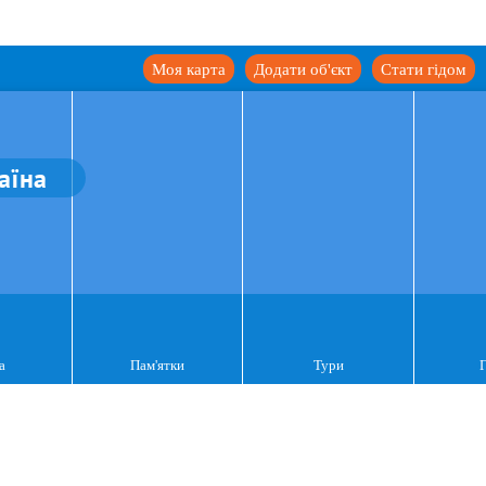
Моя карта
Додати об'єкт
Стати гідом
аїна
а
Пам'ятки
Тури