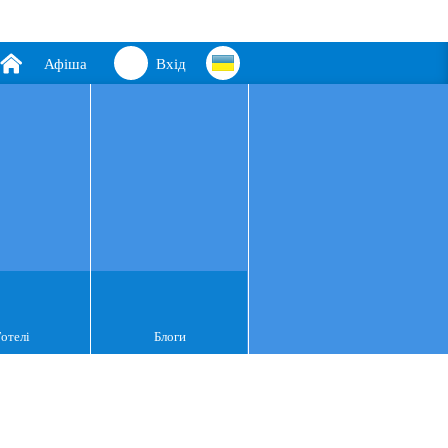
Афіша
Вхід
Готелі
Блоги