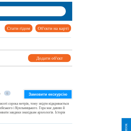
Стати гідом
Об'єкти на карті
Додати об'єкт
и
6
Замовити екскурсію
исоті сорока метрів, тому звідти відкривається
ейського і Куяльницького. Гора має давню й
ивати завдяки знахідкам археологів. Історія