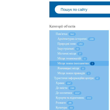
Категорії об'єктів
Пам'ятки
5642
Архітектурно-історичні
4308
Природні зони
1263
Індустріальні
63
Містичні місця
27
Місця геоаномалій
11
Місця появи інопланетян
3
Язичницькі місця
11
Місця появи привидів
3
Туристичні інформаційні центри
67
Храми
1947
Де поїсти
3589
Де оселитися
10247
Курорти та відпочинок
2010
Розваги
496
Культура
434