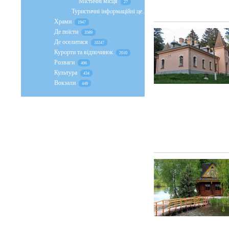
Містичні місця
27
Туристичні інформаційні це...
67
Храми
1947
Де поїсти
3589
Де оселитися
10247
Курорти та відпочинок
2010
Розваги
496
Культура
434
Вокзали
449