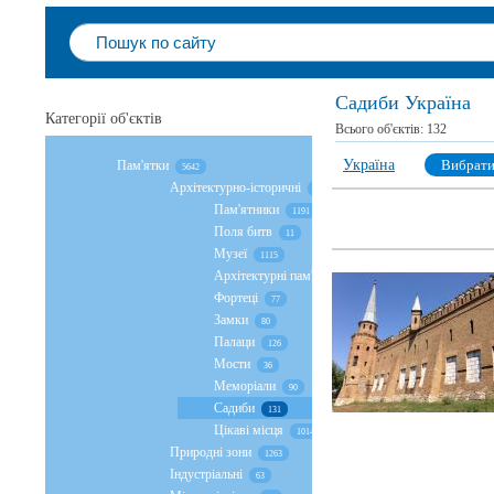
Садиби Україна
Категорії об'єктів
Всього об'єктів:
132
Україна
Вибрат
Пам'ятки
5642
Архітектурно-історичні
4308
Пам'ятники
1191
Поля битв
11
Музеї
1115
Архітектурні пам'ятники
676
Фортеці
77
Замки
80
Палаци
126
Мости
36
Меморіали
90
Садиби
131
Цікаві місця
1014
Природні зони
1263
Індустріальні
63