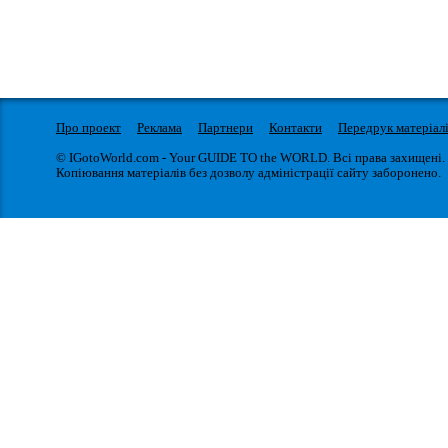
Про проект
Реклама
Партнери
Контакти
Передрук матеріал
© IGotoWorld.com - Your GUIDE TO the WORLD. Всі права захищені.
Копіювання матеріалів без дозволу адміністрації сайту заборонено.