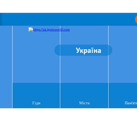
Україна
Гіди
Міста
Пам'ят