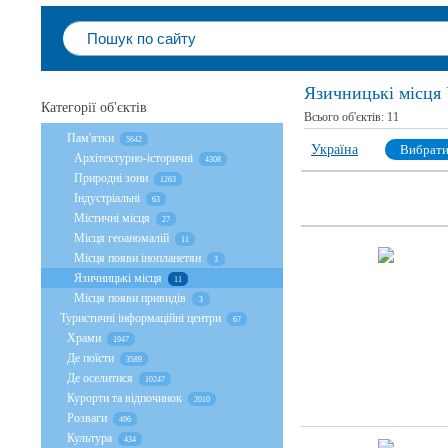
Язичницькі місця 
Категорії об'єктів
Всього об'єктів:
11
Пам'ятки
5642
Україна
Вибрат
Архітектурно-історичні
4308
Природні зони
1263
Індустріальні
63
Містичні місця
27
Місця геоаномалій
11
Місця появи інопланетян
3
Язичницькі місця
11
Місця появи привидів
3
Туристичні інформаційні центри
67
Храми
1947
Де поїсти
3589
Де оселитися
10247
Курорти та відпочинок
2010
Розваги
496
Культура
434