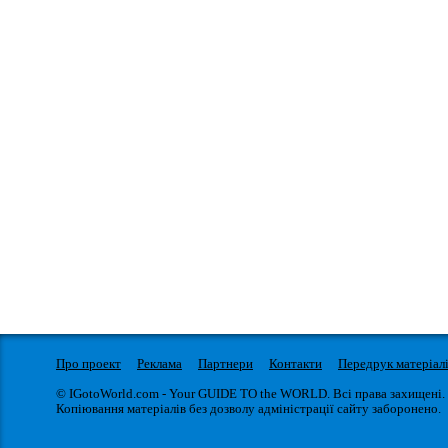
Про проект
Реклама
Партнери
Контакти
Передрук матеріал
© IGotoWorld.com - Your GUIDE TO the WORLD. Всі права захищені.
Копіювання матеріалів без дозволу адміністрації сайту заборонено.