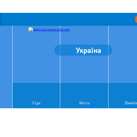
Україна
Гіди
Міста
Пам'ят