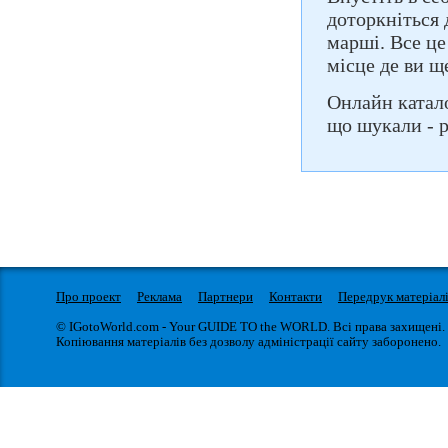
доторкніться 
марші. Все це 
місце де ви щ
Онлайн катало
що шукали - р
Про проект
Реклама
Партнери
Контакти
Передрук матеріал
© IGotoWorld.com - Your GUIDE TO the WORLD. Всі права захищені.
Копіювання матеріалів без дозволу адміністрації сайту заборонено.