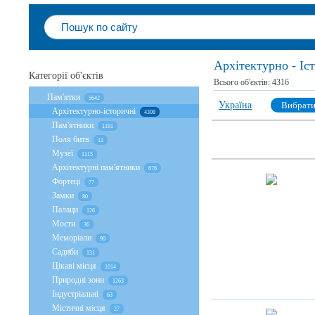
Архітектурно - Іс
Категорії об'єктів
Всього об'єктів:
4316
Пам'ятки
5642
Україна
Вибрат
Архітектурно-історичні
4308
Пам'ятники
1191
Поля битв
11
Музеї
1115
Архітектурні пам'ятники
676
Фортеці
77
Замки
80
Палаци
126
Мости
36
Меморіали
90
Садиби
131
Цікаві місця
1014
Природні зони
1263
Індустріальні
63
Містичні місця
27