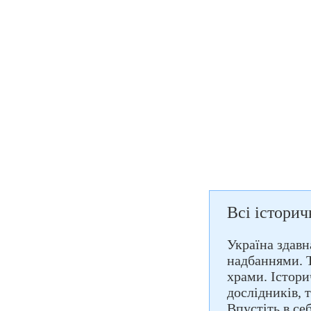
Всі історич
Україна здавн
надбаннями. Т
храми. Істори
дослідників, 
Впустіть в се