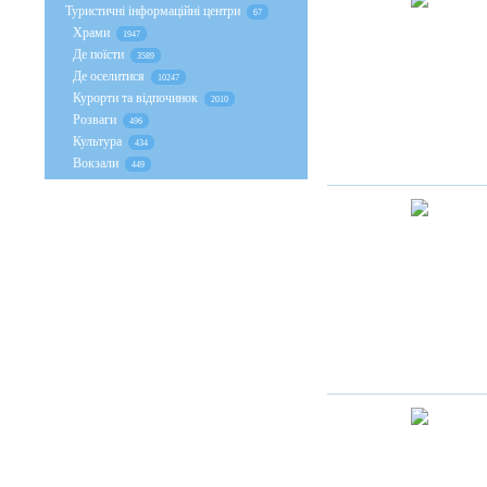
Туристичні інформаційні центри
67
Храми
1947
Де поїсти
3589
Де оселитися
10247
Курорти та відпочинок
2010
Розваги
496
Культура
434
Вокзали
449