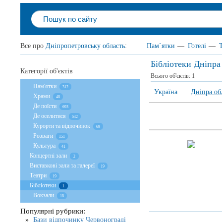
Все про
Дніпропетровську область
:
Пам`ятки
—
Готелі
—
Бібліотеки Дніпра
Категорії об'єктів
Всього об'єктів:
1
Пам'ятки
312
Україна
Дніпра об
Храми
48
Де поїсти
693
Де оселитися
542
Курорти та відпочинок
69
Розваги
151
Культура
41
Концертні зали
2
Виставкові зали та галереї
19
Театри
19
Бібліотеки
1
Вокзали
18
Популярні рубрики:
Бази відпочинку Червонограді