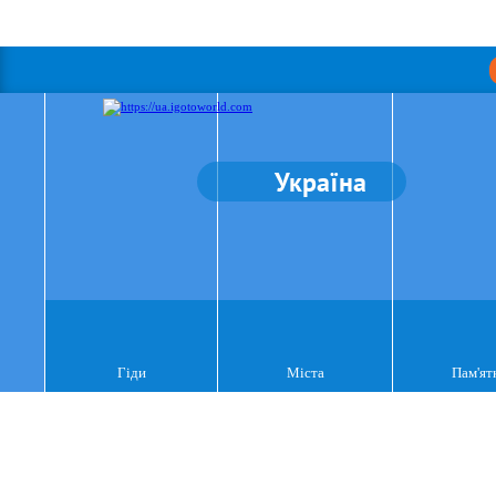
Україна
Гіди
Міста
Пам'ят