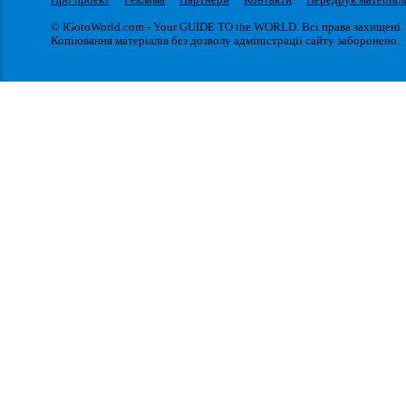
© IGotoWorld.com - Your GUIDE TO the WORLD. Всі права захищені.
Копіювання матеріалів без дозволу адміністрації сайту заборонено.