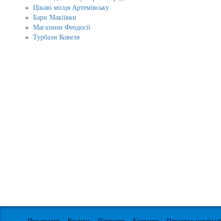
Цікаві місця Артемівську
Бари Макіївки
Магазини Феодосії
Турбази Ковеля
Про проект
Реклама
Партнери
Контакти
Передрук матеріал