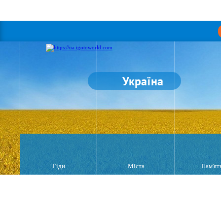
Україна
Гіди
Міста
Пам'ят