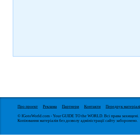
Про проект
Реклама
Партнери
Контакти
Передрук матеріал
© IGotoWorld.com - Your GUIDE TO the WORLD. Всі права захищені.
Копіювання матеріалів без дозволу адміністрації сайту заборонено.