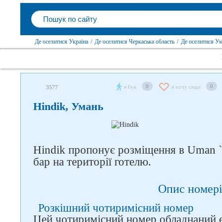
Де оселитися Україна
/
Де оселитися Черкаська область
/
Де оселитися У
0
0
я був
я хочу сюди
3577
Hindik, Умань
Hindik пропонує розміщення в Uman `.
бар на території готелю.
Слідкуйте за нами в
Опис номері
соцмережах
Розкішний чотиримісний номер
Цей чотиримісний номер обладнаний 