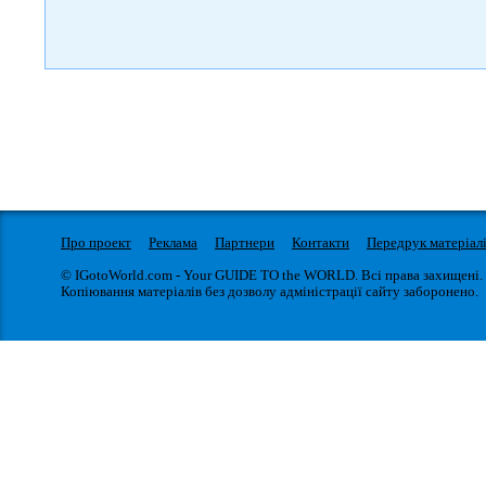
Про проект
Реклама
Партнери
Контакти
Передрук матеріал
© IGotoWorld.com - Your GUIDE TO the WORLD. Всі права захищені.
Копіювання матеріалів без дозволу адміністрації сайту заборонено.