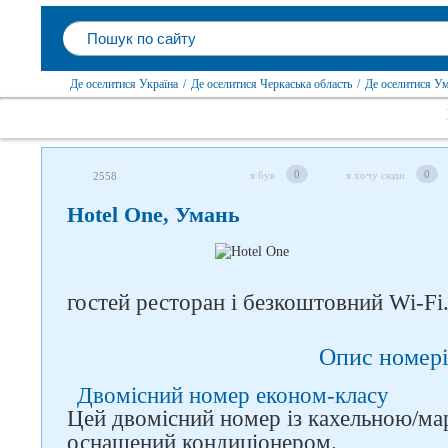
Де оселитися Україна
/
Де оселитися Черкаська область
/
Де оселитися У
0
0
я був
я хочу сюди
2558
Hotel One, Умань
гостей ресторан і безкоштовний Wi-Fi
Слідкуйте за нами в
соцмережах
Опис номері
Двомісний номер економ-класу
Цей двомісний номер із кахельною/м
оснащений кондиціонером.