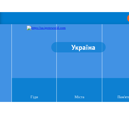
Україна
Гіди
Міста
Пам'ят