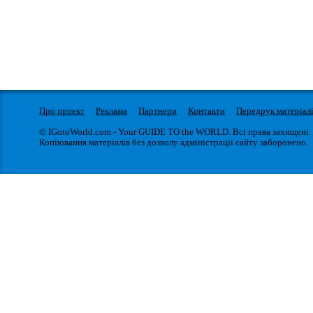
Про проект
Реклама
Партнери
Контакти
Передрук матеріал
© IGotoWorld.com - Your GUIDE TO the WORLD. Всі права захищені.
Копіювання матеріалів без дозволу адміністрації сайту заборонено.