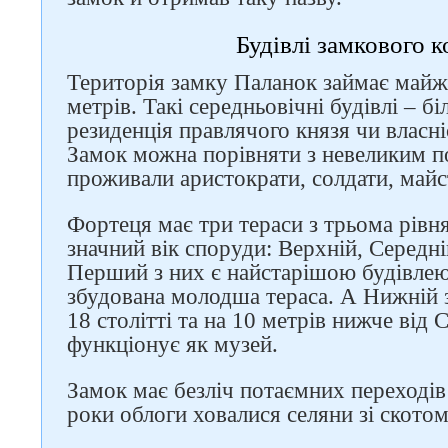
Будівлі замкового 
Територія замку Паланок займає майж
метрів. Такі середньовічні будівлі – б
резиденція правлячого князя чи власн
Замок можна порівняти з невеликим по
проживали аристократи, солдати, майст
Фортеця має три тераси з трьома рівн
значний вік споруди: Верхній, Середн
Перший з них є найстарішою будівлею
збудована молодша тераса. А Нижній 
18 столітті та на 10 метрів нижче від 
функціонує як музей.
Замок має безліч потаємних переходів 
роки облоги ховалися селяни зі скотом