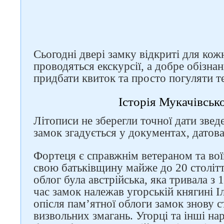
Сьогодні двері замку відкриті для кож
проводяться екскурсії, а добре обізнан
придбати квиток та просто погуляти т
Історія Мукачівськ
Літописи не зберегли точної дати зве
замок згадується у документах, датова
Фортеця є справжнім ветераном та во
свою батьківщину майже до 20 столі
облог була австрійська, яка тривала з
час замок належав угорській княгині Іл
опісля пам’ятної облоги замок знову 
визвольних змагань. Угорці та інші на