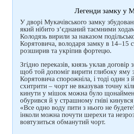
Легенди замку у М
Слідкуйте за нами в
соцмережах
У дворі Мукачівського замку збудован
який нібито з’єднаний таємними ходам
Колодязь вирили за наказом подільськ
Корятовича, володаря замку в 14–15 ст
розширив та укріпив фортецю.
Згідно переказів, князь уклав договір 
щоб той допоміг вирити глибоку яму 
Корятовича спорожніла, і тоді один з 
схитрити – чорт не вказував точну кіл
кинути у мішок можна було щонайменш
обурився й у страшному гніві кинувся 
«Все одно воду пити з нього не будете!
інколи можна почути шерехи та незроз
вовтузиться обманутий чорт.