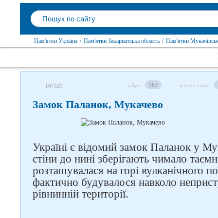
Пам'ятки Україна
/
Пам'ятки Закарпатська область
/
Пам'ятки Мукачівсь
183
я був
я хочу сюди
107529
Замок Паланок, Мукачево
Україні є відомий замок Паланок у Му
стіни до нині зберігають чимало таємн
розташувалася на горі вулканічного по
фактично будувалося навколо неприст
рівнинній території.