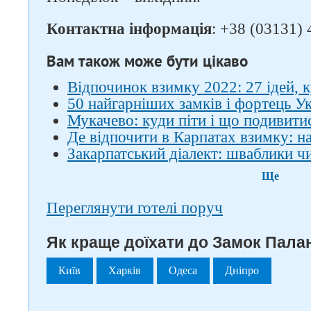
Контактна інформація
: +38 (03131) 
Вам також може бути цікаво
Відпочинок взимку 2022: 27 ідей, к
50 найгарніших замків і фортець У
Мукачево: куди піти і що подивити
Де відпочити в Карпатах взимку: на
Закарпатський діалект: шваблики ч
Ще
Переглянути готелі поруч
Як краще доїхати до Замок Палан
Київ
Харків
Одеса
Дніпро