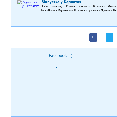
Відпустка у Карпатах
Львів - Пилипиць - Келечин - Синевир - Колочава - Мукач
Іза - Ділове - Верховина - Коломия - Буковель - Яремче - Го
Facebook
(
)