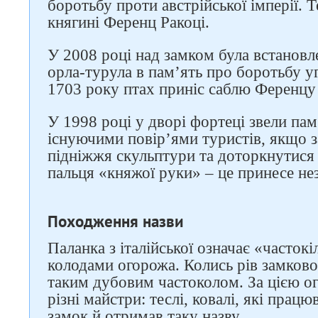
боротьбу проти австрійської імперії. Т
княгині Ференц Ракоці.
У 2008 році над замком була встанов
орла-турула в пам’ять про боротьбу уг
1703 року птах приніс саблю Ференцу 
У 1998 році у дворі фортеці звели пам
існуючими повір’ями туристів, якщо 
підніжжя скульптури та доторкнутися 
пальця «княжої руки» – це принесе нез
Походження назви
Паланка з італійської означає «часток
колодами огорожа. Колись рів замково
таким дубовим частоколом. За цією о
різні майстри: теслі, ковалі, які працю
замок й отримав таку назву.