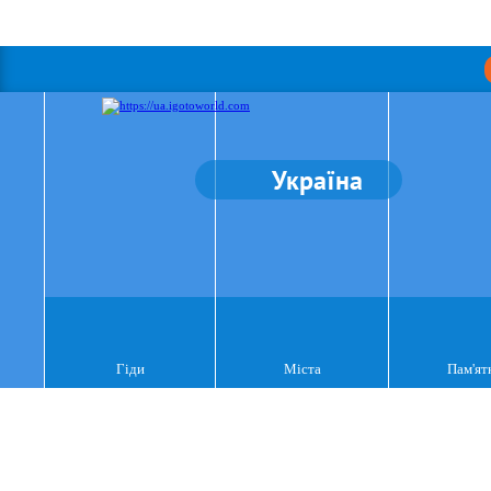
Україна
Гіди
Міста
Пам'ят