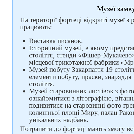
Музеї замк
На території фортеці відкриті музеї з
працюють:
Виставка писанок.
Історичний музей, в якому представ
століття, стенди «Фішер-Мукачево»
місцевої трикотажної фабрики «Мр
Музей побуту Закарпаття 19 століт
елементи побуту, праски, знаряддя п
століття.
Музей старовинних листівок з фото
ознайомитися з літографією, вітан
подивитися на старовинні фото гре
колишньої площі Миру, палац Рако
унікальних надбань.
Потрапити до фортеці мають змогу всі