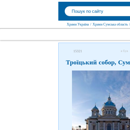
Храми Україна
/
Храми Сумська область
/
я був
15321
Троїцький собор, Су