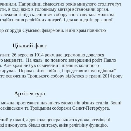
зачинили. Наприкінці сімдесятих років минулого століття тут
ти, в ході яких в головному вівтарі встановили орган.
залежності під склепінням собору знов залунала молитва.
 здійснення релігійних потреб, і для концертів органної
до споруди Сумської філармонії. Нині храм повністю
Цікавий факт
тити 26 вересня 1914 року, але церемонію довелося
го мецената. На жаль, до повного завершенні робіт Павло
 Але храм не був освячений і пізніше: коли його
вирувала Перша світова війна, і представникам тодішньої
те освячення Троїцького собору відбулося в травні 2014 року
Архітектура
у можна простежити наявність елементів різних стилів. Зовні
 Ісакіївським та Троїцьким соборами Санкт-Петербурга.
тний у плані, а довкола центрального купола розміщені
які виконують більш світську, аніж релігійну функцію.