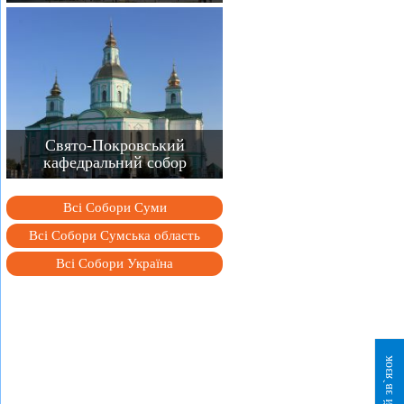
Свято-Покровський
кафедральний собор
Всі Собори Суми
Всі Собори Сумська область
Всі Собори Україна