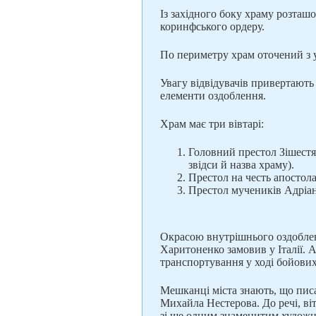
Із західного боку храму розта
коринфського ордеру.
По периметру храм оточений з у
Увагу відвідувачів привертають
елементи оздоблення.
Храм має три вівтарі:
Головний престол Зішестя 
звідси й назва храму).
Престол на честь апостола
Престол мучеників Адріана
Окрасою внутрішнього оздоблен
Харитоненко замовив у Італії. А
транспортування у ході бойових
Мешканці міста знають, що пис
Михайла Нестерова. До речі, в
зі ще одним знаменитим художн