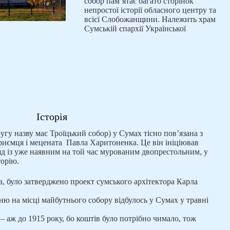
собор пам’ятає багато сторінок
непростої історії обласного центру та
всієї Слобожанщини. Належить храм
Сумській єпархії Української
Історія
угу назву має Троїцький собор) у Сумах тісно пов’язана з
риємця і мецената Павла Харитоненка. Це він ініціював
д із уже наявним на той час мурованим двопрестольним, у
орію.
а, було затверджено проект сумського архітектора Карла
ю на місці майбутнього собору відбулось у Сумах у травні
– аж до 1915 року, бо коштів було потрібно чимало, тож