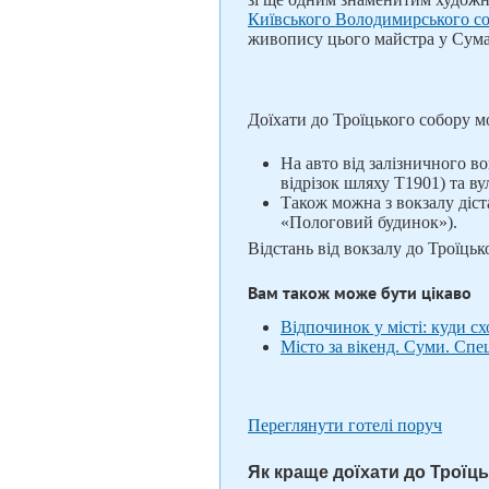
Київського Володимирського с
живопису цього майстра у Сумах
Доїхати до Троїцького собору м
На авто від залізничного в
відрізок шляху Т1901) та в
Також можна з вокзалу діс
«Пологовий будинок»).
Відстань від вокзалу до Троїцьк
Вам також може бути цікаво
Відпочинок у місті: куди с
Місто за вікенд. Суми. Спе
Переглянути готелі поруч
Як краще доїхати до Троїць