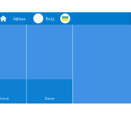
Афіша
Вхід
Готелі
Блоги