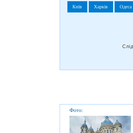
Київ
Харків
Одеса
Слі
Фото: