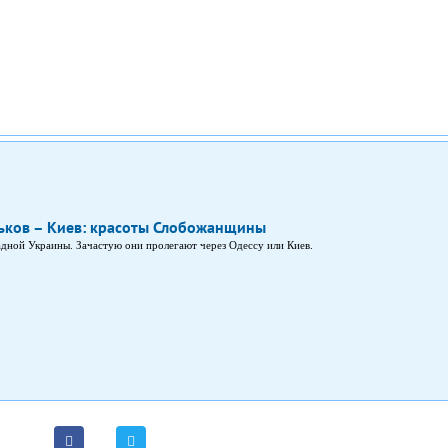
ков – Киев: красоты Слобожанщины
дной Украины. Зачастую они пролегают через Одессу или Киев.