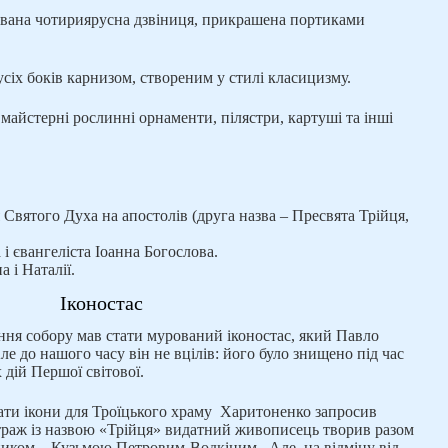
шована чотириярусна дзвіниця, прикрашена портиками
сіх боків карнизом, створеним у стилі класицизму.
 майстерні рослинні орнаменти, пілястри, картуші та інші
Святого Духа на апостолів (друга назва – Пресвята Трійця,
 і євангеліста Іоанна Богослова.
 і Наталії.
Іконостас
ня собору мав стати мурований іконостас, який Павло
ле до нашого часу він не вцілів: його було знищено під час
 дій Першої світової.
ати ікони для Троїцького храму Харитоненко запросив
ітраж із назвою «Трійця» видатний живописець творив разом
иком – Кузьмою Петровим-Водкіним. Але, на відміну від