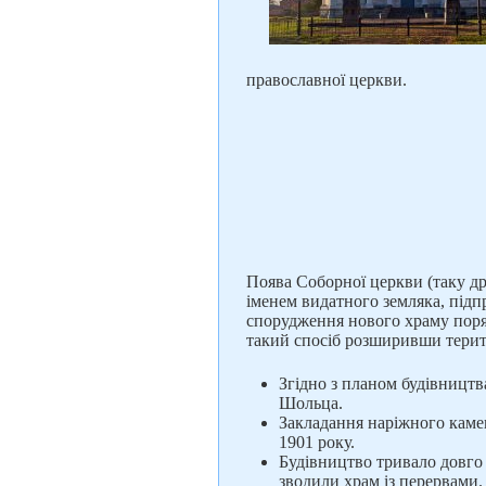
православної церкви.
Поява Соборної церкви (таку др
іменем видатного земляка, підп
спорудження нового храму поря
такий спосіб розширивши терит
Згідно з планом будівництв
Шольца.
Закладання наріжного камен
1901 року.
Будівництво тривало довго 
зводили храм із перервами.