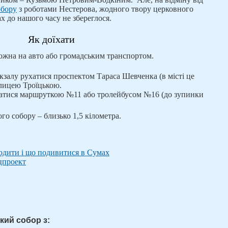
обору
з роботами Нестерова, жодного твору церковного
 до нашого часу не збереглося.
Як доїхати
ожна на авто або громадським транспортом.
окзалу рухатися проспектом Тараса Шевченка (в місті це
улицею Троїцькою.
татися маршруткою №11 або тролейбусом №16 (до зупинки
ого собору – близько 1,5 кілометра.
ходити і що подивитися в Сумах
цпроект
кий собор з: