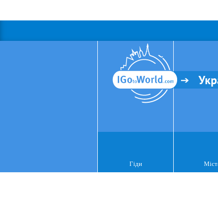
Укр
Гіди
Міст