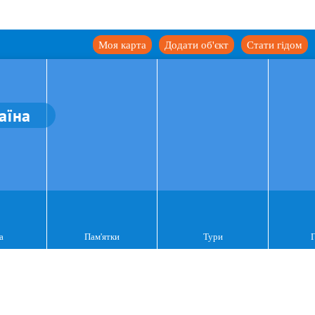
Моя карта
Додати об'єкт
Стати гідом
аїна
а
Пам'ятки
Тури