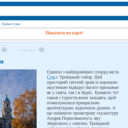
Храми Суми
Показати на карті
4
3
я хочу сюди
ми
Однією з найвідоміших споруд міста
Сум
є Троїцький собор. Цей
просторий світлий храм із хорошою
акустикою відвідує багато прихожан
як у свята, так і в будні. Бувають тут
також і туристи,вони заходять, щоб
помилуватися прекрасною
архітектурою, відпочити душею. А
ще побачити триметрову скульптуру
Андрія Первозванного, яку
зберігають у святині. Троїцький