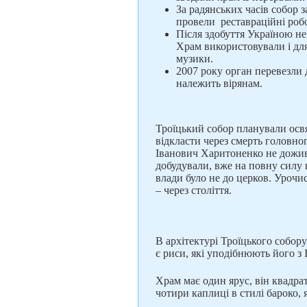
За радянських часів собор 
провели реставраційні робо
Після здобуття Україною не
Храм використовували і для
музики.
2007 року орган перевезли 
належить вірянам.
Троїцький собор планували освя
відкласти через смерть головно
Іванович Харитоненко не дожив.
добудували, вже на повну силу 
влади було не до церков. Урочис
– через століття.
В архітектурі Троїцького собор
є риси, які уподібнюють його з
Храм має один ярус, він квадра
чотири каплиці в стилі бароко, 