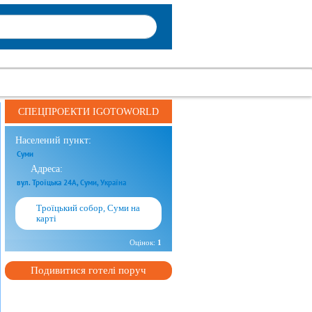
СПЕЦПРОЕКТИ IGOTOWORLD
Населений пункт:
Суми
Адреса:
вул. Троїцька 24А, Суми, Україна
Троїцький собор, Суми на
карті
Оцінок:
1
Подивитися готелі поруч