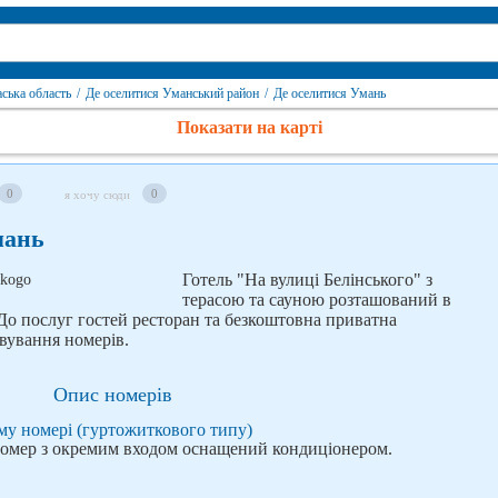
ська область
/
Де оселитися Уманський район
/
Де оселитися Умань
Показати на карті
0
0
я хочу сюди
мань
Готель "На вулиці Белінського" з
терасою та сауною розташований в
. До послуг гостей ресторан та безкоштовна приватна
вування номерів.
Опис номерів
му номері (гуртожиткового типу)
омер з окремим входом оснащений кондиціонером.