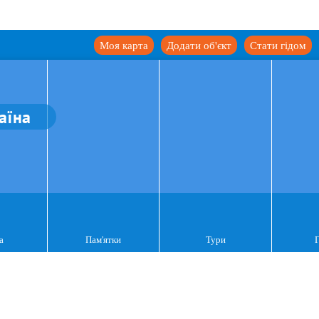
Моя карта
Додати об'єкт
Стати гідом
аїна
а
Пам'ятки
Тури