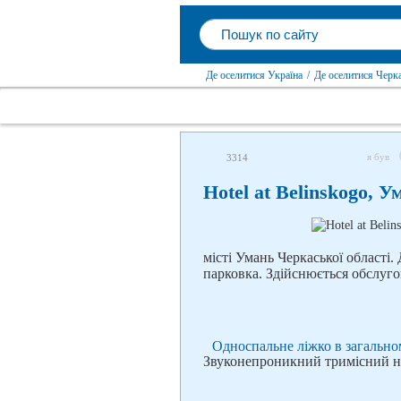
Де оселитися Україна
/
Де оселитися Черка
я був
3314
Hotel at Belinskogo, У
місті Умань Черкаської області
парковка. Здійснюється обслуго
Односпальне ліжко в загально
Звуконепроникний тримісний н