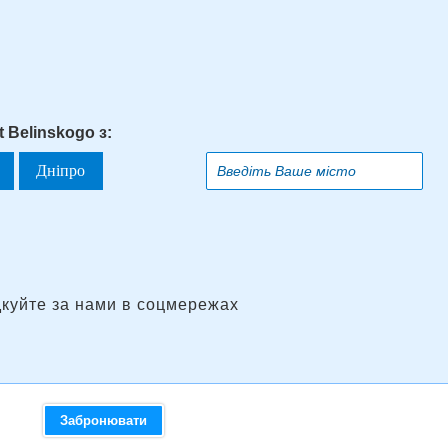
t Belinskogo з:
Дніпро
дкуйте за нами в соцмережах
Забронювати