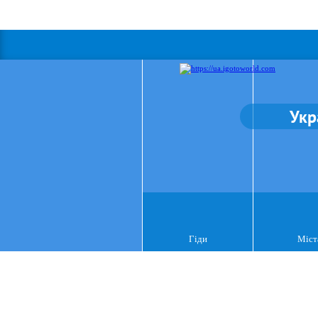
Укр
Гіди
Міст