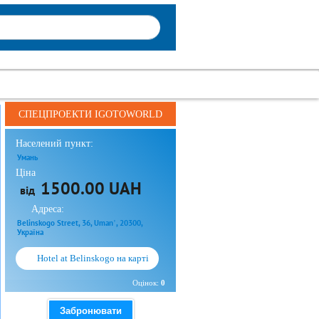
СПЕЦПРОЕКТИ IGOTOWORLD
Населений пункт:
Умань
Ціна
1500.00 UAH
від
Адреса:
Belinskogo Street, 36, Umanʼ, 20300,
Україна
Hotel at Belinskogo на карті
Оцінок:
0
Забронювати