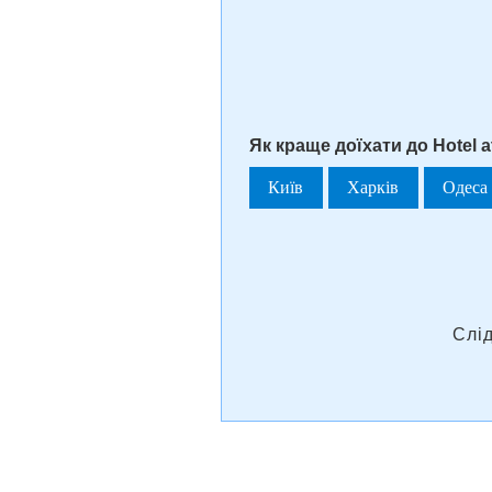
Як краще доїхати до Hotel a
Київ
Харків
Одеса
Слі