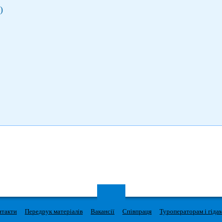
)
нтакти
Передрук матеріалів
Вакансії
Співпраця
Туроператорам і гіда