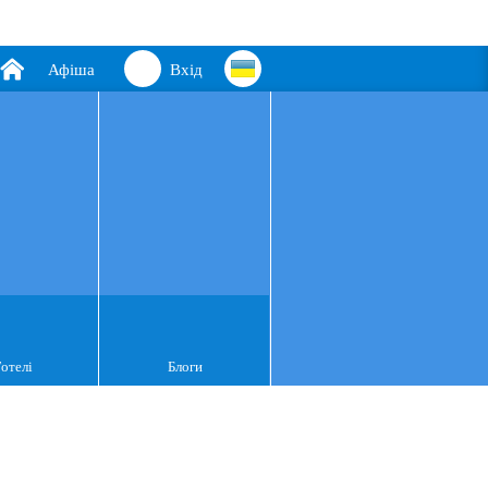
Афіша
Вхід
Готелі
Блоги