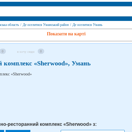
ська область
/
Де оселитися Уманський район
/
Де оселитися Умань
Показати на карті
0
0
я хочу сюди
й комплекс «Sherwood», Умань
ьно-ресторанний комплекс «Sherwood» з: