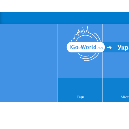
Укр
Гіди
Міст