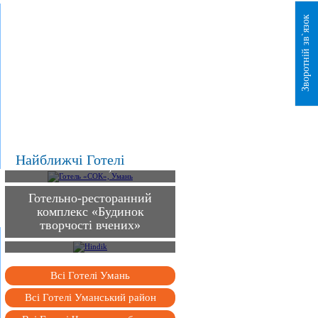
Зворотній зв`язок
Найближчі Готелі
Готель «СОК», Умань
Готельно-ресторанний
комплекс «Будинок
творчості вчених»
Hindik
Всі Готелі Умань
Всі Готелі Уманський район