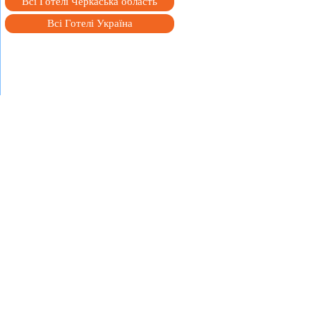
Всі Готелі Черкаська область
Всі Готелі Україна