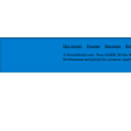
Про проект
Реклама
Партнери
Ко
© IGotoWorld.com - Your GUIDE TO the 
Копіювання матеріалів без дозволу адмін