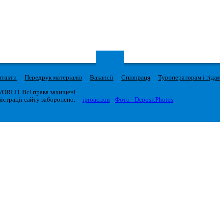
нтакти
Передрук матеріалів
Вакансії
Співпраця
Туроператорам і гіда
WORLD. Всі права захищені.
істрації сайту заборонено.
iproaction
-
Фото - DepositPhotos