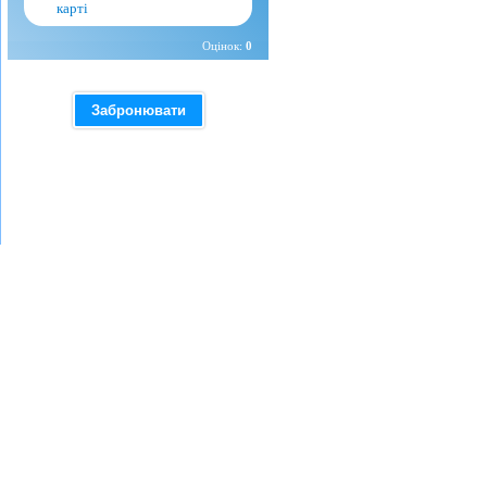
карті
Оцінок:
0
Забронювати