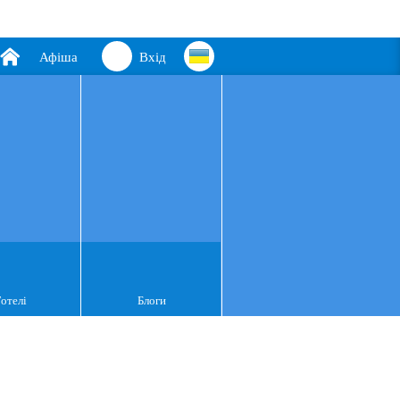
Афіша
Вхід
Готелі
Блоги