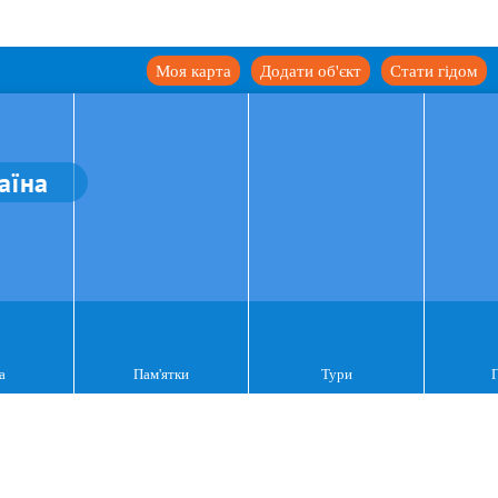
Моя карта
Додати об'єкт
Стати гідом
аїна
а
Пам'ятки
Тури