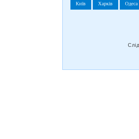
Київ
Харків
Одеса
Слі