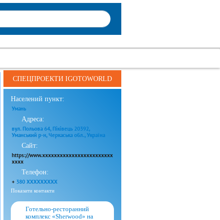
СПЕЦПРОЕКТИ IGOTOWORLD
Населений пункт:
Умань
Адреса:
вул. Польова 64, Піківець 20392,
Уманський р-н, Черкаська обл., Україна
Сайт:
https://www.xxxxxxxxxxxxxxxxxxxxxxxx
xxxx
Телефон:
+
380 XXXXXXXXX
Показати контакти
Готельно-ресторанний
комплекс «Sherwood» на