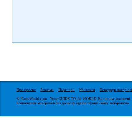
Про проект
Реклама
Партнери
Контакти
Передрук матеріал
© IGotoWorld.com - Your GUIDE TO the WORLD. Всі права захищені.
Копіювання матеріалів без дозволу адміністрації сайту заборонено.