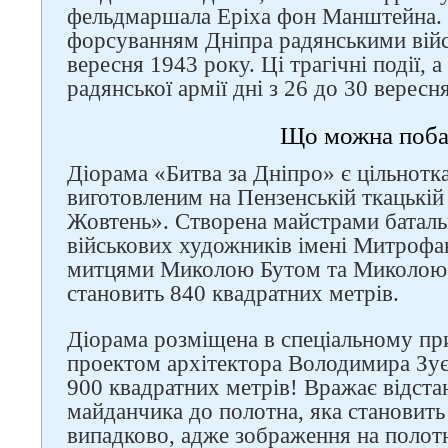
фельдмаршала Еріха фон Манштейна. 
форсуванням Дніпра радянськими вій
вересня 1943 року. Ці трагічні події, 
радянської армії дні з 26 до 30 вересн
Що можна поба
Діорама «Битва за Дніпро» є цільнот
Слідкуйте за нами в
виготовленим на Пензенській ткацькі
соцмережах
Жовтень». Створена майстрами баталь
військових художників імені Митрофа
митцями Миколою Бутом та Миколою 
становить 840 квадратних метрів.
Діорама розміщена в спеціальному пр
проектом архітектора Володимира Зує
900 квадратних метрів! Вражає відста
майданчика до полотна, яка становить 
випадково, адже зображення на полотн