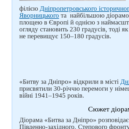
філією
Дніпропетровського історично
Яворницького
та найбільшою діорамою
площею в Європі й однією з наймасштаб
огляду становить 230 градусів, тоді як
не перевищує 150–180 градусів.
«Битву за Дніпро» відкрили в місті
Дн
присвятили 30-річчю перемоги у німе
війні 1941–1945 років.
Сюжет діора
Діорама «Битва за Дніпро» розповідає
Південно-західного, Степового фронту