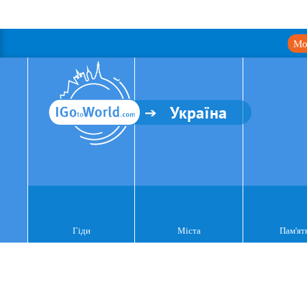
Мо
Україна
Гіди
Міста
Пам'ят