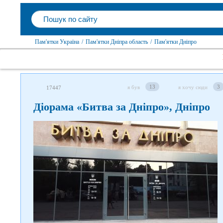
Пам'ятки Україна
/
Пам'ятки Дніпра область
/
Пам'ятки Дніпро
13
3
я був
я хочу сюди
17447
Діорама «Битва за Дніпро», Дніпро