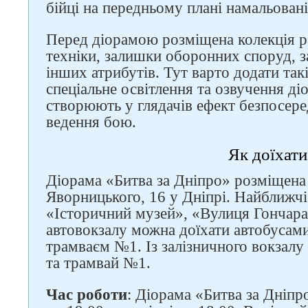
бійці на передньому плані намальовані
Перед діорамою розміщена колекція ра
техніки, залишки оборонних споруд, за
інших атрибутів. Тут варто додати такі
спеціальне освітлення та озвучення ді
створюють у глядачів ефект безпосере
ведення бою.
Як доїхати
Діорама «Битва за Дніпро» розміщена
Яворницького, 16 у Дніпрі. Найближч
«Історичний музей», «Вулиця Гончара
автовокзалу можна доїхати автобуса
трамваєм №1. Із залізничного вокзал
та трамвай №1.
Час роботи
: Діорама «Битва за Дніпр