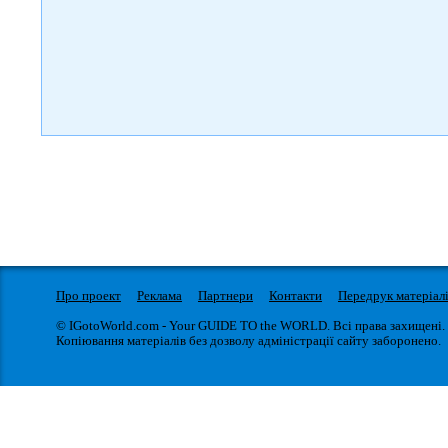
Про проект
Реклама
Партнери
Контакти
Передрук матеріал
© IGotoWorld.com - Your GUIDE TO the WORLD. Всі права захищені.
Копіювання матеріалів без дозволу адміністрації сайту заборонено.