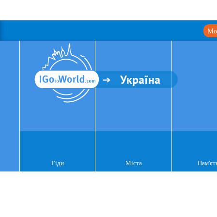
Мо
Україна
Гіди
Міста
Пам'ят