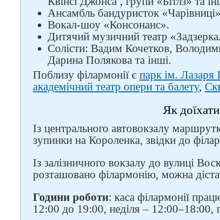
Квінсі Джонса , групи «Бітлз» та ін
Ансамбль бандуристок «Чарівниці»
Вокал-шоу «Консонанс».
Дитячий музичний театр «Задзерка
Солісти: Вадим Кочетков, Володим
Дарина Полякова та інші.
Поблизу філармонії є
парк ім. Лазаря
академічний театр опери та балету
,
Ск
Як доїхати
Із центрального автовокзалу маршрут
зупинки на Короленка, звідки до філар
Із залізничного вокзалу до вулиці Воск
розташовано філармонію, можна діст
Години роботи
: каса філармонії прац
12:00 до 19:00, неділя – 12:00–18:00, 