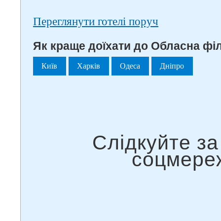
Переглянути готелі поруч
Як краще доїхати до Обласна філ
Київ
Харків
Одеса
Дніпро