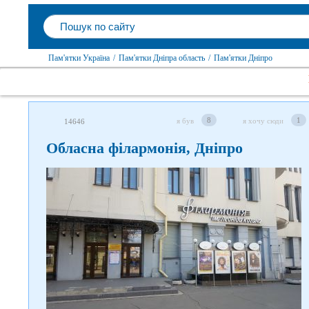
Пам'ятки Україна
/
Пам'ятки Дніпра область
/
Пам'ятки Дніпро
8
1
я був
я хочу сюди
14646
Обласна філармонія, Дніпро