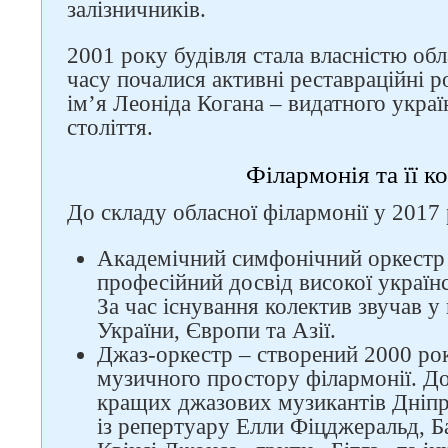
залізничників.
2001 року будівля стала власністю обл
Слідкуйте за нами в
часу почалися активні реставраційні 
соцмережах
ім’я Леоніда Когана – видатного украї
століття.
Філармонія та її к
До складу обласної філармонії у 2017 
Академічний симфонічний оркестр 
професійний досвід високої україн
За час існування колектив звучав у
України, Європи та Азії.
Джаз-оркестр – створений 2000 рок
музичного простору філармонії. До
кращих джазових музикантів Дніпр
із репертуару Елли Фіцджеральд, Ба