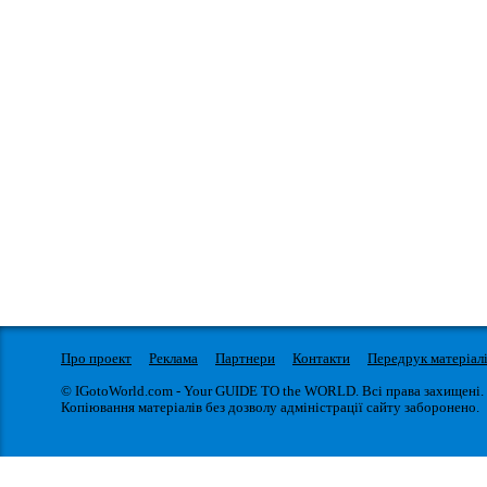
Про проект
Реклама
Партнери
Контакти
Передрук матеріал
© IGotoWorld.com - Your GUIDE TO the WORLD. Всі права захищені.
Копіювання матеріалів без дозволу адміністрації сайту заборонено.