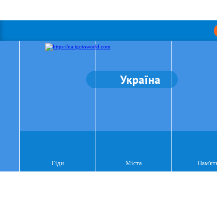
Україна
Гіди
Міста
Пам'ят