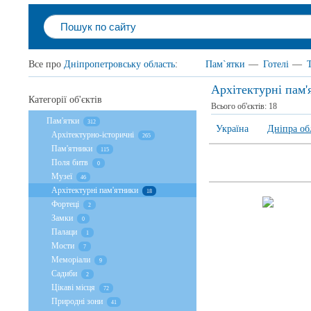
Все про
Дніпропетровську область
:
Пам`ятки
—
Готелі
—
Архітектурні пам'
Категорії об'єктів
Всього об'єктів:
18
Пам'ятки
312
Україна
Дніпра об
Архітектурно-історичні
265
Пам'ятники
115
Поля битв
0
Музеї
46
Архітектурні пам'ятники
18
Фортеці
2
Замки
0
Палаци
1
Мости
7
Меморіали
9
Садиби
2
Цікаві місця
72
Природні зони
41