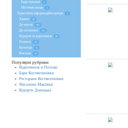
Індустріальні
4
Містичні місця
3
Туристичні інформаційні центри
2
Храми
48
Де поїсти
693
Де оселитися
542
Курорти та відпочинок
69
Розваги
151
Культура
41
Вокзали
18
Популярні рубрики:
Відпочинок в Полтаві
Бари Костянтинівки
Ресторани Костянтинівки
Магазини Макіївки
Курорти Донецька