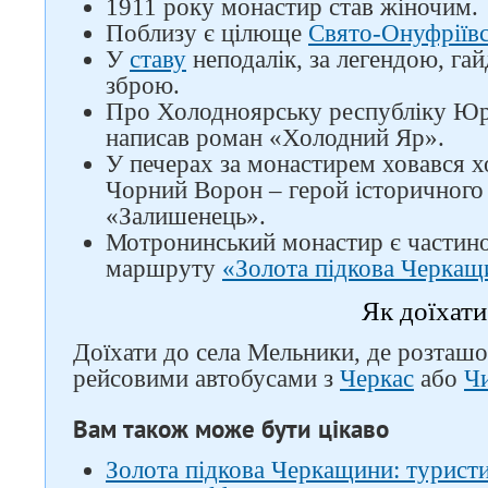
1911 року монастир став жіночим.
Поблизу є цілюще
Свято-Онуфріїв
У
ставу
неподалік, за легендою, га
зброю.
Про Холодноярську республіку Юр
написав роман «Холодний Яр».
У печерах за монастирем ховався 
Чорний Ворон – герой історичног
«Залишенець».
Мотронинський монастир є частин
маршруту
«Золота підкова Черкащ
Як доїхати
Доїхати до села Мельники, де розташ
рейсовими автобусами з
Черкас
або
Ч
Вам також може бути цікаво
Золота підкова Черкащини: турис