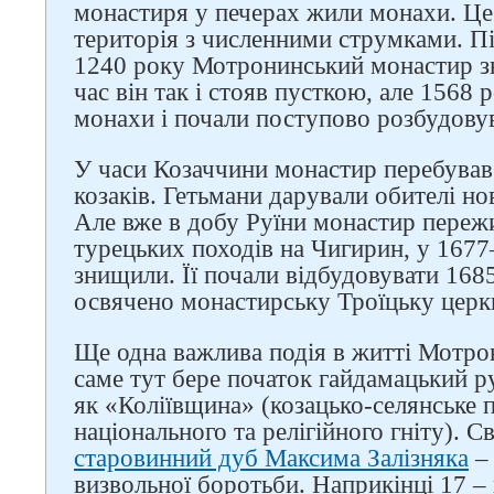
монастиря у печерах жили монахи. Це 
територія з численними струмками. Пі
1240 року Мотронинський монастир 
час він так і стояв пусткою, але 1568
монахи і почали поступово розбудову
У часи Козаччини монастир перебував
козаків. Гетьмани дарували обителі нов
Але вже в добу Руїни монастир пережи
турецьких походів на Чигирин, у 1677
знищили. Її почали відбудовувати 168
освячено монастирську Троїцьку церк
Ще одна важлива подія в житті Мотро
саме тут бере початок гайдамацький р
як «Коліївщина» (козацько-селянське 
національного та релігійного гніту). С
старовинний дуб Максима Залізняка
– 
Слідкуйте за нами в
визвольної боротьби. Наприкінці 17 – 
соцмережах