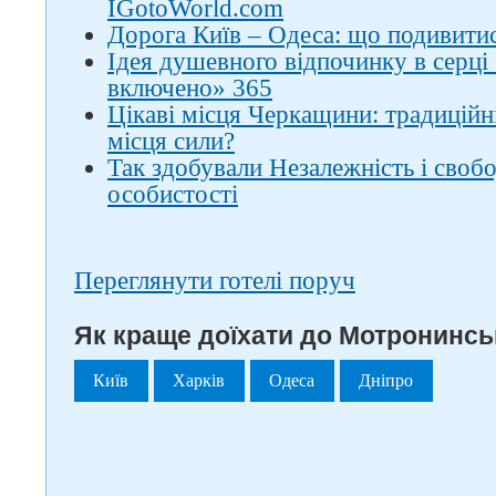
IGotoWorld.com
Дорога Київ – Одеса: що подивитис
Ідея душевного відпочинку в серці
включено» 365
Цікаві місця Черкащини: традиційні
місця сили?
Так здобували Незалежність і свобод
особистості
Переглянути готелі поруч
Як краще доїхати до Мотронинсь
Київ
Харків
Одеса
Дніпро