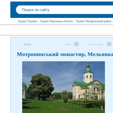
Храми Україна
/
Храми Черкаська область
/
Храми Чигиринський район
5
2
я був
я хочу сюди
24129
Мотронинський монастир, Мельник