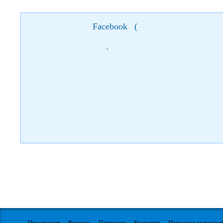
Facebook
(
)
Про проект
Реклама
Партнери
Контакти
Передрук матеріал