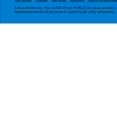
© IGotoWorld.com - Your GUIDE TO the WORLD. Всі права захищені.
Копіювання матеріалів без дозволу адміністрації сайту заборонено.