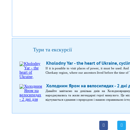
Тури та екскурсії
Kholodny Yar - the heart of Ukraine, cycli
If it is possible to visit places of power, it must be used. An
Cherkasy region, where our ancestors lived before the time of T
Холодним Яром на велосипедах - 2 дні 
Давайте завітаємо на декілька днів на Холодноярщин
народжувались та жили легендарні герої минулого. Це мі
відчувається єднання з природою і нашою справжньою істо