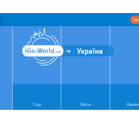
Мо
Україна
Гіди
Міста
Пам'ят