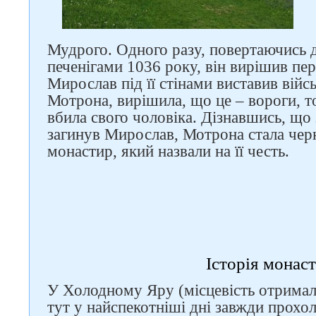
Мудрого. Одного разу, повертаючись 
печенігами 1036 року, він вирішив пе
Мирослав під її стінами виставив війс
Мотрона, вирішила, що це – вороги, то
вбила свого чоловіка. Дізнавшись, що 
загинув Мирослав, Мотрона стала чер
монастир, який назвали на її честь.
Історія монас
У Холодному Яру (місцевість отримала
тут у найспекотніші дні завжди прохо