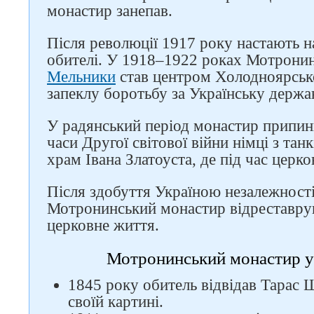
монастир занепав.
Після революції 1917 року настають на
обителі. У 1918–1922 роках Мотронин
Мельники
став центром Холодноярсько
запеклу боротьбу за Українську держа
У радянський період монастир припини
часи Другої світової війни німці з тан
храм Івана Златоуста, де під час церк
Після здобуття Україною незалежності
Мотронинський монастир відреставрув
церковне життя.
Мотронинський монастир у
1845 року обитель відвідав Тарас Ш
своїй картині.