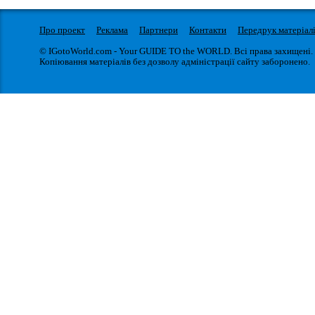
Про проект
Реклама
Партнери
Контакти
Передрук матеріал
© IGotoWorld.com - Your GUIDE TO the WORLD. Всі права захищені.
Копіювання матеріалів без дозволу адміністрації сайту заборонено.