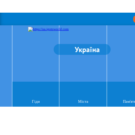
Україна
Гіди
Міста
Пам'ят