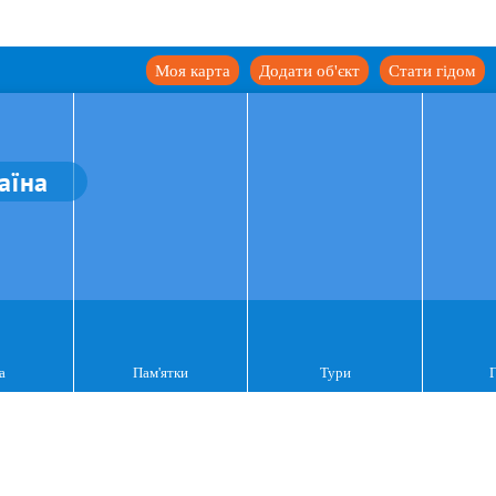
Моя карта
Додати об'єкт
Стати гідом
аїна
а
Пам'ятки
Тури