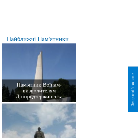
Найближчі Пам'ятники
Зворотній зв`язок
Пам'ятник Воїнам-
визволителям
Дніпродзержинська