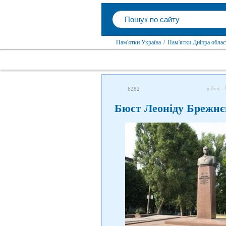
Пам'ятки Україна
/
Пам'ятки Дніпра облас
я був
6282
Бюст Леоніду Брежнє