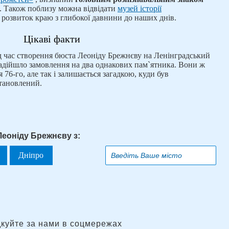
. Також поблизу можна відвідати
музей історії
 розвиток краю з глибокої давнини до наших днів.
Цікаві факти
д час створення бюста Леоніду Брежнєву на Ленінградський
дійшло замовлення на два однакових пам`ятника. Вони ж
 76-го, але так і залишається загадкою, куди був
становлений.
Леоніду Брежнєву з:
Дніпро
дкуйте за нами в соцмережах