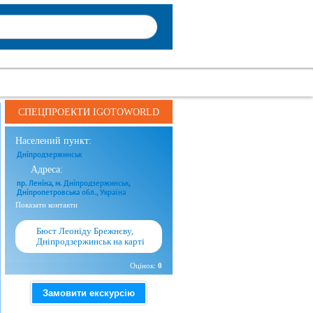
СПЕЦПРОЕКТИ IGOTOWORLD
Населений пункт:
Дніпродзержинськ
Адреса:
пр. Леніна, м. Дніпродзержинськ,
Дніпропетровська обл., Україна
Показати контакти
Бюст Леоніду Брежнєву,
Дніпродзержинськ на карті
Оцінок:
0
Замовити екскурсію