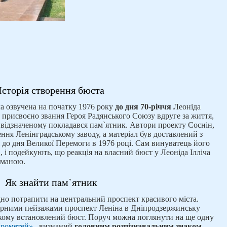
Історія створення бюста
ла озвучена на початку 1976 року
до дня 70-річчя
Леоніда
ло присвоєно звання Героя Радянського Союзу вдруге за життя,
 відзначеному покладався пам`ятник. Автори проекту Соснін,
ння Ленінградському заводу, а матеріал був доставлений з
я до дня Великої Перемоги в 1976 році. Сам винуватець його
, і подейкують, що реакція на власний бюст у Леоніда Ілліча
иманою.
Як знайти пам`ятник
дно потрапити на центральний проспект красивого міста.
урними пейзажами проспект Леніна в Дніпродзержинську
 якому встановлений бюст. Поруч можна поглянути на ще одну
Прометей»
, визнаний
головним розпізнавальним знаком