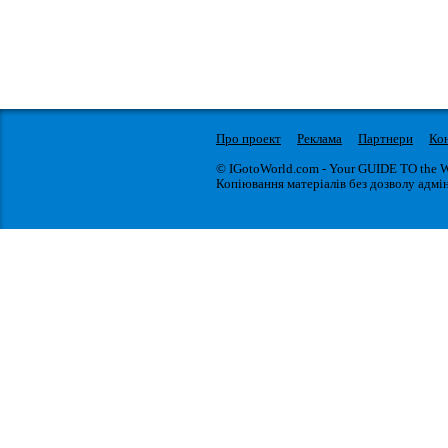
Про проект
Реклама
Партнери
Ко
© IGotoWorld.com - Your GUIDE TO the 
Копіювання матеріалів без дозволу адмін