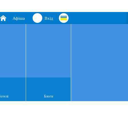
Афіша
Вхід
Готелі
Блоги