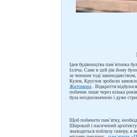
Ідея будівництва пам`ятника бу
Ілліча. Саме в цей рік йому бу
за чинним тоді законодавством,
Кулев, Круглов зробили замовле
Житомира
. Відкриття відбулос
побачив лише через кілька років
була неоднозначною і дуже стр
Щоб побачити пам`ятку, необхі
Широкий і насичений архітект
знаходиться поблизу скверу, в
місцеву перлину -
пам`ятник «