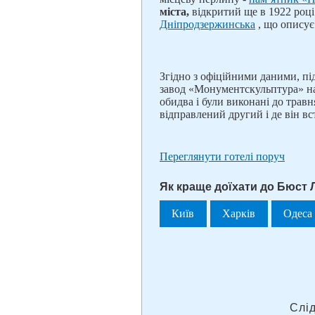
міста,
відкритий ще в 1922 році
Дніпродзержинська
, що описує
Згідно з офіційними даними, пі
завод «Монументскульптура» на
обидва і були виконані до травня
відправлений другий і де він в
Переглянути готелі поруч
Як краще доїхати до Бюст 
Київ
Харків
Одеса
Слі