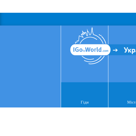
Укр
Гіди
Міст