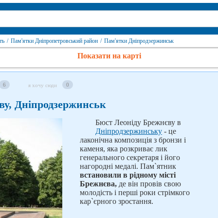
ть
/
Пам'ятки Дніпропетровський район
/
Пам'ятки Дніпродзержинськ
Показати на карті
6
0
я хочу сюди
ву, Дніпродзержинськ
Бюст Леоніду Брежнєву в
Дніпродзержинську
- це
лаконічна композиція з бронзи і
каменя, яка розкриває лик
генерального секретаря і його
нагородні медалі. Пам`ятник
встановили в рідному місті
Брежнєва,
де він провів свою
молодість і перші роки стрімкого
кар`єрного зростання.