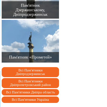
Пам'ятник
Дзержинському,
Дніпродзержинськ
Пам'ятник «Прометей»
Всі Пам'ятники
Дніпродзержинськ
Всі Пам'ятники
Дніпропетровський район
Всі Пам'ятники Дніпра область
Всі Пам'ятники Україна