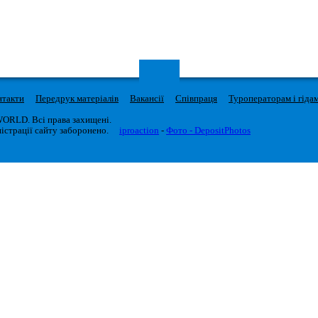
нтакти
Передрук матеріалів
Вакансії
Співпраця
Туроператорам і гіда
WORLD. Всі права захищені.
істрації сайту заборонено.
iproaction
-
Фото - DepositPhotos