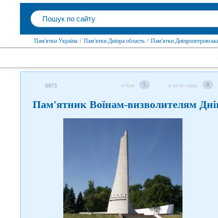
Пам'ятки Україна
/
Пам'ятки Дніпра область
/
Пам'ятки Дніпропетровськ
5
0
я був
я хочу сюди
6073
Пам'ятник Воїнам-визволителям Дні