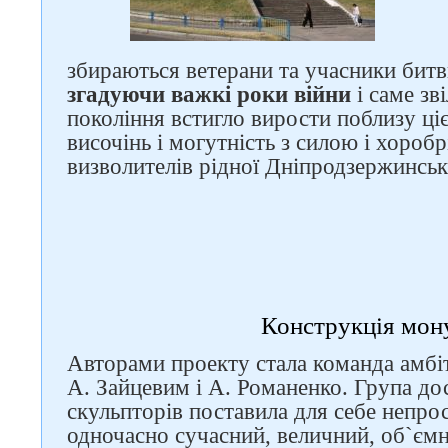
збираються ветерани та учасники битв
згадуючи важкі роки війни
і саме зв
покоління встигло вирости поблизу ціє
височінь і могутність з силою і хороб
визволителів рідної Дніпродзержинськ
Слідкуйте за нами в
соцмережах
Конструкція мон
Авторами проекту стала команда амбіт
А. Зайцевим і А. Романенко. Група до
скульпторів поставила для себе непро
одночасно сучасний, величний, об`ємн