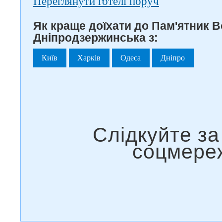
Переглянути готелі поруч
Як краще доїхати до Пам'ятник 
Дніпродзержинська з:
Київ
Харків
Одеса
Дніпро