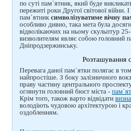
по суті пам`ятник, який буде викликати
пережиті роки Другої світової війни. 
пам`ятник
символізуватиме вічну па
особливо дивно, така мета була досягну
відволікаючих на ньому скульптур 25-
визволителям являє собою головний па
Дніпродзержинську.
Розташування 
Перевага даної пам`ятки полягає в том
найпростіше. З боку залізничного вокз
праву частину центрального проспект
оглянути головний бюст міста -
пам`я
Крім того, також варто відвідати
визна
володіють чудовою архітектурою і кр
оздобленням.