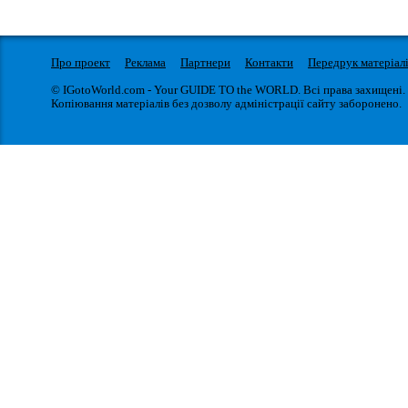
Про проект
Реклама
Партнери
Контакти
Передрук матеріал
© IGotoWorld.com - Your GUIDE TO the WORLD. Всі права захищені.
Копіювання матеріалів без дозволу адміністрації сайту заборонено.