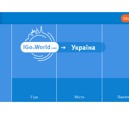
Мо
Україна
Гіди
Міста
Пам'ят