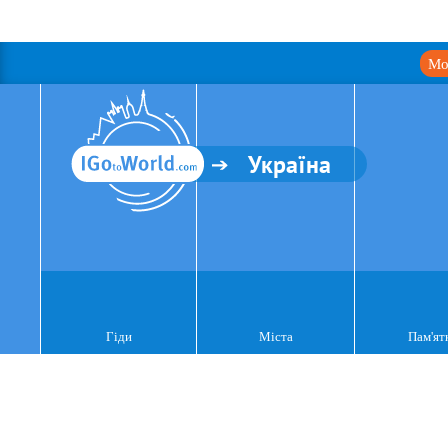
Мо
Україна
Гіди
Міста
Пам'ят