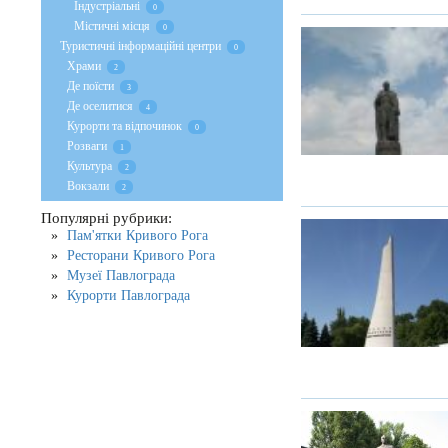
Індустріальні
0
Містичні місця
0
Туристичні інформаційні центри
0
Храми
2
Де поїсти
3
Де оселитися
4
Курорти та відпочинок
0
Розваги
1
Культура
2
Вокзали
2
Популярні рубрики:
Пам'ятки Кривого Рога
Ресторани Кривого Рога
Музеї Павлограда
Курорти Павлограда