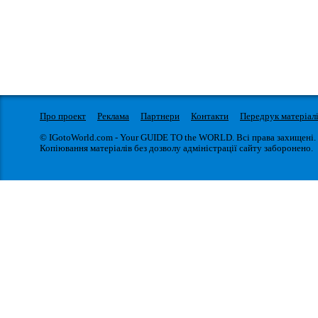
Про проект
Реклама
Партнери
Контакти
Передрук матеріал
© IGotoWorld.com - Your GUIDE TO the WORLD. Всі права захищені.
Копіювання матеріалів без дозволу адміністрації сайту заборонено.