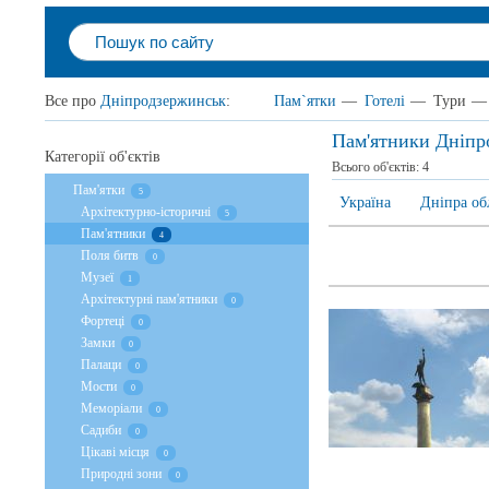
Все про
Дніпродзержинськ
:
Пам`ятки
—
Готелі
—
Тури
—
Пам'ятники Дніпр
Категорії об'єктів
Всього об'єктів:
4
Пам'ятки
5
Україна
Дніпра об
Архітектурно-історичні
5
Пам'ятники
4
Поля битв
0
Музеї
1
Архітектурні пам'ятники
0
Фортеці
0
Замки
0
Палаци
0
Мости
0
Меморіали
0
Садиби
0
Цікаві місця
0
Природні зони
0