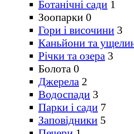
Ботанічні сади
1
Зоопарки
0
Гори і височини
3
Каньйони та ущели
Річки та озера
3
Болота
0
Джерела
2
Водоспади
3
Парки і сади
7
Заповідники
5
Печери
1