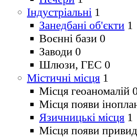
Індустріальні
1
Занедбані об'єкти
1
Воєнні бази
0
Заводи
0
Шлюзи, ГЕС
0
Містичні місця
1
Місця геоаномалій
Місця появи інопла
Язичницькі місця
1
Місця появи привид