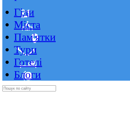
Гіди
Міста
Пам'ятки
Тури
Готелі
Блоги