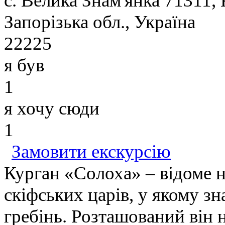
с. Велика Знам'янка 71311,
Запорізька обл., Україна
22225
я був
1
я хочу сюди
1
Замовити екскурсію
Курган «Солоха» – відоме н
скіфських царів, у якому з
гребінь. Розташований він н