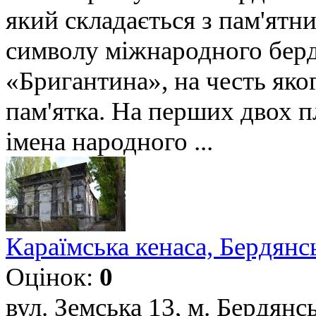
який складається з пам'ятни
символу міжнародного бер
«Бригантина», на честь яког
пам'ятка. На перших двох п
імена народного ...
Караїмська кенаса, Бердянс
Оцінок:
0
вул. Земська 13, м. Бердянс