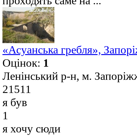
проходять саме на ...
«Асуанська гребля», Запор
Оцінок:
1
Ленінський р-н, м. Запоріж
21511
я був
1
я хочу сюди