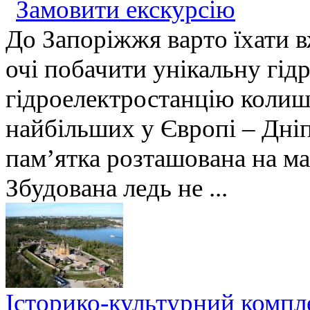
Замовити екскурсію
До Запоріжжя варто їхати вж
очі побачити унікальну гід
гідроелектростанцію колиш
найбільших у Європі – Дні
пам’ятка розташована на ма
Збудована ледь не ...
Історико-культурний компл