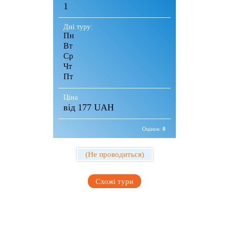
1
Дні туру:
Пн
Вт
Ср
Чт
Пт
Сб
Нд
Ціна
від 177 UAH
Оцінок:
0
(Не проводиться)
Схожі тури