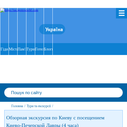
☰
Україна
Гіди
Міста
Пам'ятки
Тури
Готелі
Блоги
Головна
/
Тури та екскурсії
/
Обзорная экскурсия по Киеву с посещением
Киево-Печерской Лавры (4 часа)