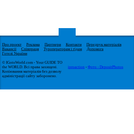
Про проект
Реклама
Партнери
Контакти
Передрук матеріалів
Вакансії
Співпраця
Туроператорам і гідам
Допомога
Готелі України
© IGotoWorld.com - Your GUIDE TO
the WORLD. Всі права захищені.
iproaction
-
Фото - DepositPhotos
Копіювання матеріалів без дозволу
адміністрації сайту заборонено.