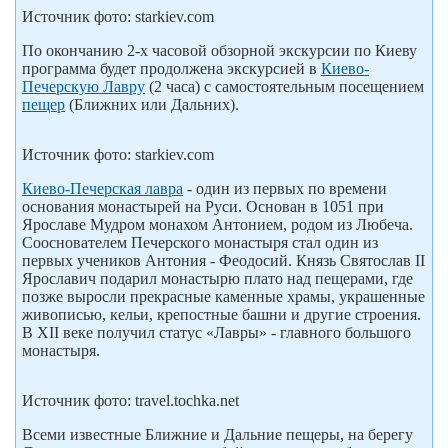
Источник фото: starkiev.com
По окончанию 2-х часовой обзорной экскурсии по Киеву
программа будет продолжена экскурсией в
Киево-
Печерскую Лавру
(2 часа) с самостоятельным посещением
пещер
(Ближних или Дальних).
Источник фото: starkiev.com
Киево-Печерская лавра
- один из первых по времени
основания монастырей на Руси. Основан в 1051 при
Ярославе Мудром монахом Антонием, родом из Любеча.
Сооснователем Печерского монастыря стал один из
первых учеников Антония - Феодосий. Князь Святослав II
Ярославич подарил монастырю плато над пещерами, где
позже выросли прекрасные каменные храмы, украшенные
живописью, кельи, крепостные башни и другие строения.
В XII веке получил статус «Лавры» - главного большого
монастыря.
Источник фото: travel.tochka.net
Всеми известные Ближние и Дальние пещеры, на берегу