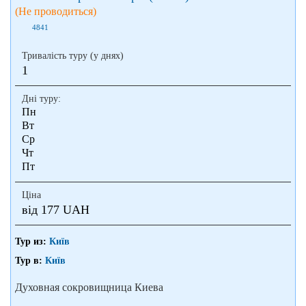
(Не проводиться)
4841
Тривалість туру (у днях)
1
Дні туру:
Пн
Вт
Ср
Чт
Пт
Сб
Нд
Ціна
від 177 UAH
Тур из:
Київ
Тур в:
Київ
Духовная сокровищница Киева