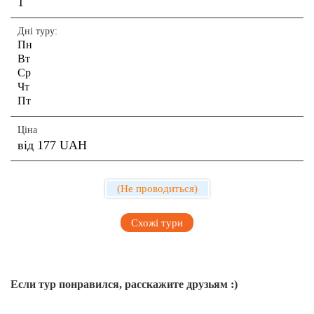
1
Дні туру:
Пн
Вт
Ср
Чт
Пт
Сб
Нд
Ціна
від 177 UAH
(Не проводиться)
Схожі тури
Если тур понравился, расскажите друзьям :)