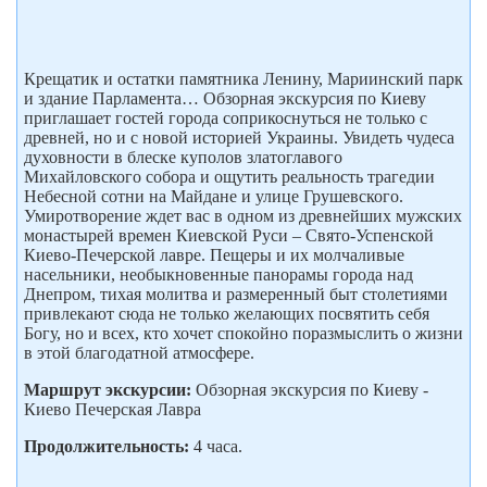
Крещатик и остатки памятника Ленину, Мариинский парк
и здание Парламента… Обзорная экскурсия по Киеву
приглашает гостей города соприкоснуться не только с
древней, но и с новой историей Украины. Увидеть чудеса
духовности в блеске куполов златоглавого
Михайловского собора и ощутить реальность трагедии
Небесной сотни на Майдане и улице Грушевского.
Умиротворение ждет вас в одном из древнейших мужских
монастырей времен Киевской Руси – Свято-Успенской
Киево-Печерской лавре. Пещеры и их молчаливые
насельники, необыкновенные панорамы города над
Днепром, тихая молитва и размеренный быт столетиями
привлекают сюда не только желающих посвятить себя
Богу, но и всех, кто хочет спокойно поразмыслить о жизни
в этой благодатной атмосфере.
Маршрут экскурсии:
Обзорная экскурсия по Киеву -
Киево Печерская Лавра
Продолжительность:
4 часа.