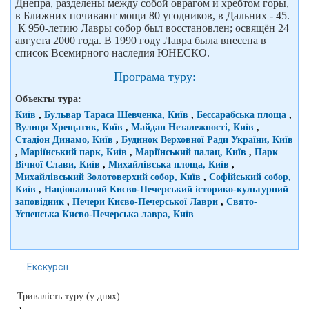
Днепра, разделены между собой оврагом и хребтом горы,
в Ближних почивают мощи 80 угодников, в Дальних - 45.
К 950-летию Лавры собор был восстановлен; освящён 24
августа 2000 года. В 1990 году Лавра была внесена в
список Всемирного наследия ЮНЕСКО.
Програма туру:
Объекты тура:
Київ
,
Бульвар Тараса Шевченка, Київ
,
Бессарабська площа
,
Вулиця Хрещатик, Київ
,
Майдан Незалежності, Київ
,
Стадіон Динамо, Київ
,
Будинок Верховної Ради України, Київ
,
Маріїнський парк, Київ
,
Маріїнський палац, Київ
,
Парк
Вічної Слави, Київ
,
Михайлівська площа, Київ
,
Михайлівський Золотоверхий собор, Київ
,
Софійський собор,
Київ
,
Національний Києво-Печерський історико-культурний
заповідник
,
Печери Києво-Печерської Лаври
,
Свято-
Успенська Києво-Печерська лавра, Київ
Екскурсії
Тривалість туру (у днях)