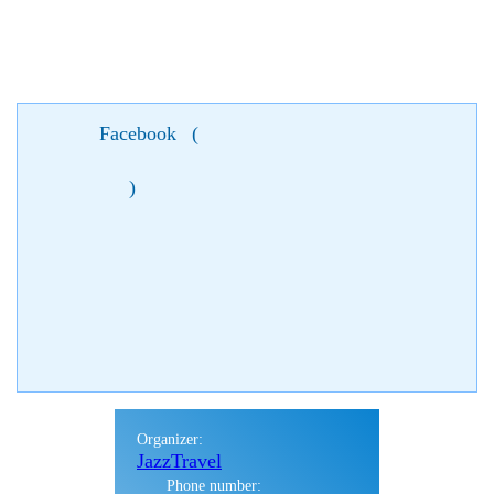
Facebook
(
)
Organizer:
JazzTravel
Phone number: