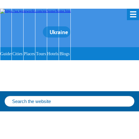
☰
Ukraine
Guides
Cities
Places
Tours
Hotels
Blogs