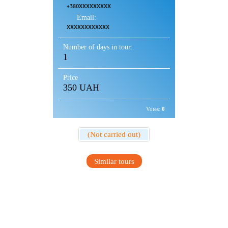
+380XXXXXXXXX
Email:
XXXXXXXXXXXX
Number of days in tour:
1
Price
350 UAH
Votes:
0
(Not carried out)
Similar tours