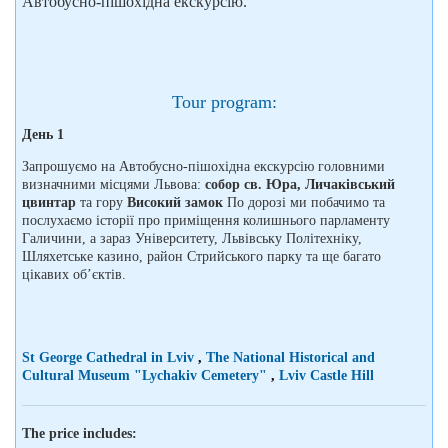
Автобусно-пішохідна екскурсію.
Tour program:
День 1
Запрошуємо на Автобусно-пішохідна екскурсію головними
визначними місцями Львова:
собор св. Юра,
Личаківський
цвинтар
та гору
Високий замок
По дорозі ми побачимо та
послухаємо історії про приміщення колишнього парламенту
Галичини, а зараз Університету, Львівську Політехніку,
Шляхетське казино, район Стрийського парку та ще багато
цікавих об’єктів.
St George Cathedral in Lviv
,
The National Historical and
Cultural Museum "Lychakiv Cemetery"
,
Lviv Castle Hill
The price includes: