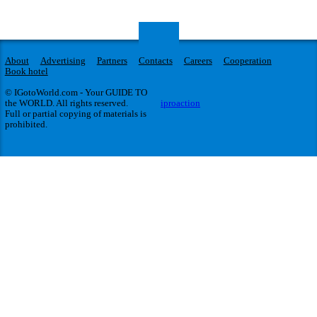
About
Advertising
Partners
Contacts
Careers
Cooperation
Book hotel
© IGotoWorld.com - Your GUIDE TO
the WORLD. All rights reserved.
iproaction
Full or partial copying of materials is
prohibited.