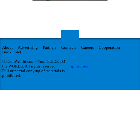
About
Advertising
Partners
Contacts
Careers
Cooperation
Book hotel
© IGotoWorld.com - Your GUIDE TO
the WORLD. All rights reserved.
iproaction
Full or partial copying of materials is
prohibited.