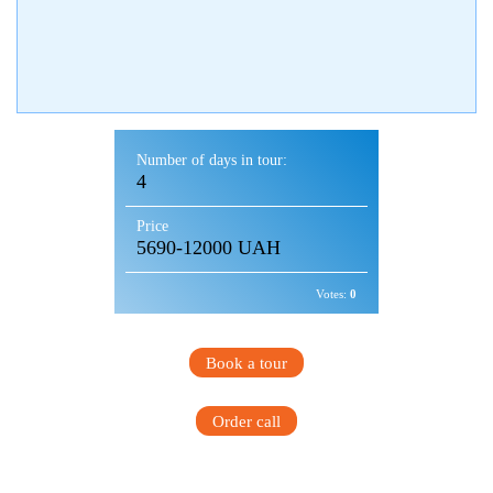
Number of days in tour:
4
Price
5690-12000 UAH
Votes:
0
Book a tour
Order call