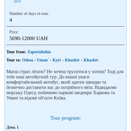
2676
Number of days in tour:
4
Price
5690-12000 UAH
Tour from:
Zaporizhzhia
Tour to:
Odesa
-
Uman'
-
Kyiv
-
Kharkiv
-
Kharkiv
Маєш страх літати? Не хочеш труситися у потязі? Тоді для
тебе наш автобусний тур. До вашої уваги
комфортабельний автобус, який здатен швидко та
безпечно доставити вас до потрібного міта. Відвідаємо
морську Одесу, побачимо паркові шедеври Харкова та
Умані та відомі об'єкти Київа.
Tour program:
День 1