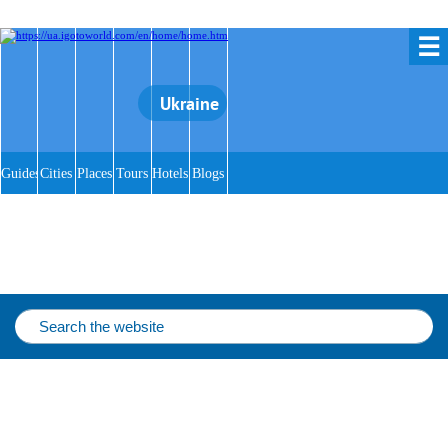
☰
Ukraine
Guides
Cities
Places
Tours
Hotels
Blogs