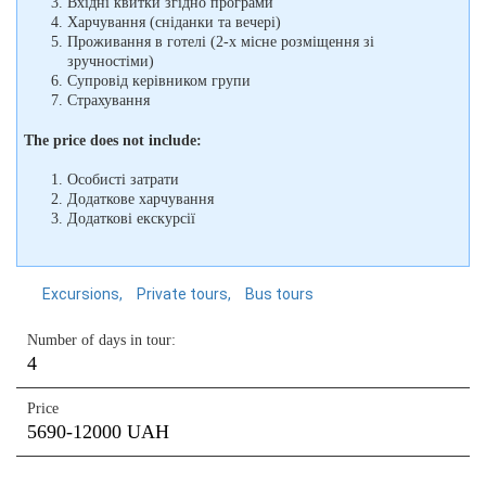
Вхідні квитки згідно програми
Харчування (сніданки та вечері)
Проживання в готелі (2-х місне розміщення зі
зручностіми)
Супровід керівником групи
Страхування
The price does not include:
Особисті затрати
Додаткове харчування
Додаткові екскурсії
Excursions
Private tours
Bus tours
Number of days in tour:
4
Price
5690-12000 UAH