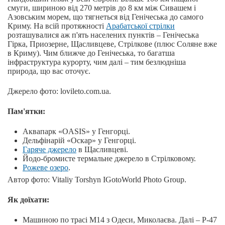
смуги, шириною від 270 метрів до 8 км між Сивашем і
Азовським морем, що тягнеться від Генічеська до самого
Криму. На всій протяжності
Арабатської стрілки
розташувалися аж п'ять населених пунктів – Генічеська
Гірка, Приозерне, Щасливцеве, Стрілкове (плюс Соляне вже
в Криму). Чим ближче до Генічеська, то багатша
інфраструктура курорту, чим далі – тим безлюдніша
природа, що вас оточує.
Джерело фото: lovileto.com.ua.
Пам'ятки:
Аквапарк «OASIS» у Генгорці.
Дельфінарій «Оскар» у Генгорці.
Гаряче джерело
в Щасливцеві.
Йодо-бромисте термальне джерело в Стрілковому.
Рожеве озеро
.
Автор фото: Vitaliy Torshyn IGotoWorld Photo Group.
Як доїхати:
Машиною по трасі М14 з Одеси, Миколаєва. Далі – P-47