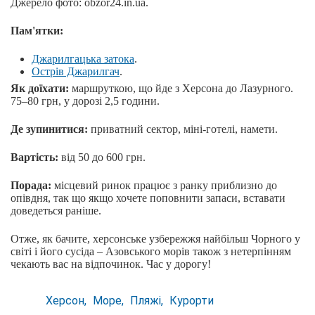
Джерело фото: obzor24.in.ua.
Пам'ятки:
Джарилгацька затока
.
Острів Джарилгач
.
Як доїхати:
маршруткою, що йде з Херсона до Лазурного.
75–80 грн, у дорозі 2,5 години.
Де зупинитися:
приватний сектор, міні-готелі, намети.
Вартість:
від 50 до 600 грн.
Порада:
місцевий ринок працює з ранку приблизно до
опівдня, так що якщо хочете поповнити запаси, вставати
доведеться раніше.
Отже, як бачите, херсонське узбережжя найбільш Чорного у
світі і його сусіда – Азовського морів також з нетерпінням
чекають вас на відпочинок. Час у дорогу!
Херсон
Море
Пляжі
Курорти