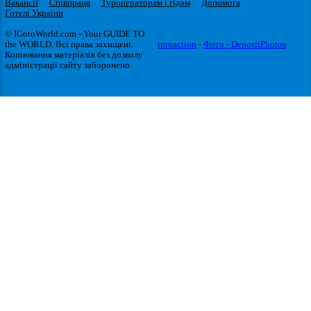
Вакансії
Співпраця
Туроператорам і гідам
Допомога
Готелі України
© IGotoWorld.com - Your GUIDE TO
the WORLD. Всі права захищені.
iproaction
-
Фото - DepositPhotos
Копіювання матеріалів без дозволу
адміністрації сайту заборонено.