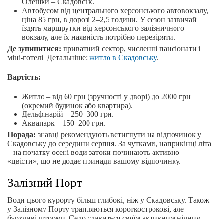
Олешки – Скадовськ.
Автобусом від центрального херсонського автовокзалу,
ціна 85 грн, в дорозі 2–2,5 години. У сезон зазвичай
їздять маршрутки від херсонського залізничного
вокзалу, але їх наявність потрібно перевіряти.
Де зупинитися:
приватний сектор, численні пансіонати і
міні-готелі. Детальніше:
житло в Скадовську
.
Вартість:
Житло – від 60 грн (зручності у дворі) до 2000 грн
(окремий будинок або квартира).
Дельфінарій – 250–300 грн.
Аквапарк – 150–200 грн.
Порада:
знавці рекомендують встигнути на відпочинок у
Скадовську до середини серпня. За чутками, наприкінці літа
– на початку осені води затоки починають активно
«цвісти», що не додає принади вашому відпочинку.
Залізний Порт
Води цього курорту більш глибокі, ніж у Скадовську. Також
у Залізному Порту трапляються короткострокові, але
бурхливі шторми. Село славиться своїм активним нічним