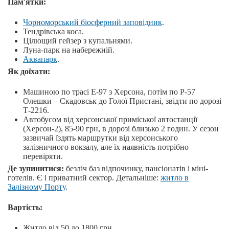
Пам'ятки:
Чорноморський біосферний заповідник
.
Тендрівська коса.
Цілющий гейзер з купальнями.
Луна-парк на набережній.
Аквапарк
.
Як доїхати:
Машиною по трасі Е-97 з Херсона, потім по P-57
Олешки – Скадовськ до Голої Пристані, звідти по дорозі
Т-2216.
Автобусом від херсонської приміської автостанції
(Херсон-2), 85-90 грн, в дорозі близько 2 годин. У сезон
зазвичай їздять маршрутки від херсонського
залізничного вокзалу, але їх наявність потрібно
перевіряти.
Де зупинитися:
безліч баз відпочинку, пансіонатів і міні-
готелів. Є і приватний сектор. Детальніше:
житло в
Залізному Порту
.
Вартість:
Житло від 50 до 1800 грн.