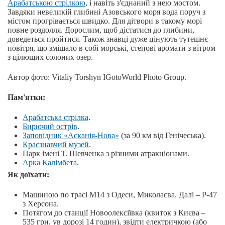
Арабатською стрілкою
, і навіть з'єднаний з нею мостом.
Завдяки невеликій глибині Азовського моря вода поруч з
містом прогрівається швидко. Для дітвори в такому морі
повне роздолля. Дорослим, щоб дістатися до глибини,
доведеться пройтися. Також знавці дуже цінують тутешнє
повітря, що змішало в собі морські, степові аромати з вітром
з цілющих солоних озер.
Автор фото: Vitaliy Torshyn IGotoWorld Photo Group.
Пам'ятки:
Арабатська стрілка
.
Бирючий острів
.
Заповідник «Асканія-Нова»
(за 90 км від Генічеська).
Краєзнавчий музей
.
Парк імені Т. Шевченка з різними атракціонами.
Арка Калімбета
.
Як доїхати:
Машиною по трасі М14 з Одеси, Миколаєва. Далі – P-47
з Херсона.
Потягом до станції Новоолексіївка (квиток з Києва –
535 грн, ув дорозі 14 годин), звідти електричкою (або