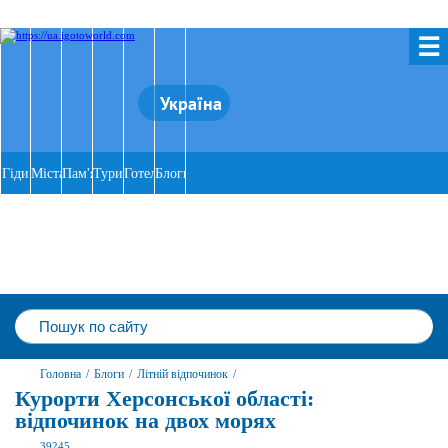
☰
Україна
Гіди
Міста
Пам'ятки
Тури
Готелі
Блоги
Головна
/
Блоги
/
Літній відпочинок
/
Курорти Херсонської області:
відпочинок на двох морях
39245