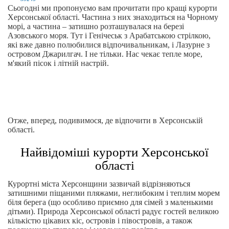
Сьогодні ми пропонуємо вам прочитати про кращі курорти
Херсонської області. Частина з них знаходиться на Чорному
морі, а частина – затишно розташувалася на березі
Азовського моря. Тут і Генічеськ з Арабатською стрілкою,
які вже давно полюбилися відпочивальникам, і Лазурне з
островом Джарилгач. І не тільки. Нас чекає тепле море,
м'який пісок і літній настрій.
Отже, вперед, подивимося, де відпочити в Херсонській
області.
Найвідоміші курорти Херсонської
області
Курортні міста Херсонщини зазвичай відрізняються
затишними піщаними пляжами, неглибоким і теплим морем
біля берега (що особливо приємно для сімей з маленькими
дітьми). Природа Херсонської області радує гостей великою
кількістю цікавих кіс, островів і півостровів, а також