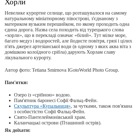
Хорли
Невелике курортне селище, що розташувалося на самому
натуральному мініатюрному півострові, з'єднаному з
материком вузьким перешийком, по якому проходить одна
єдина дорога. Назва села походить від турецького слова
«хорли», що в перекладі означає «білий». Тут мілке море,
багато медуз і водоростей, але йодисте повітря, грязі і цілих
п'ять джерел артезіанської води (в одному з яких аква віта з
домішкою колоїдного срібла) дарують Хорлам славу
лікувального курорту.
Автор фото: Tetiana Smirnova IGotoWorld Photo Group.
Пам'ятки:
Озеро із «срібною» водою.
Пам'ятник баронесі Софії Фальц-Фейн.
Скульптура «Купальниця»
, за чутками, також пов'язана
з особистістю Софії Фальц-Фейн.
Свято-Пантелеймонівський храм.
Каланчацькі острови (Пташиний острів).
Як доїхати: