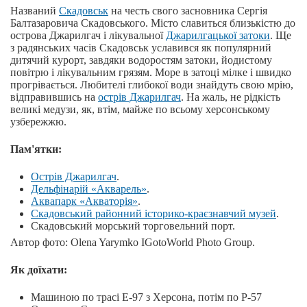
Названий
Скадовськ
на честь свого засновника Сергія
Балтазаровича Скадовського. Місто славиться близькістю до
острова Джарилгач і лікувальної
Джарилгацької затоки
. Ще
з радянських часів Скадовськ уславився як популярний
дитячий курорт, завдяки водоростям затоки, йодистому
повітрю і лікувальним грязям. Море в затоці мілке і швидко
прогрівається. Любителі глибокої води знайдуть свою мрію,
відправившись на
острів Джарилгач
. На жаль, не рідкість
великі медузи, як, втім, майже по всьому херсонському
узбережжю.
Пам'ятки:
Острів Джарилгач
.
Дельфінарій «Акварель»
.
Аквапарк «Акваторія»
.
Скадовський районний історико-краєзнавчий музей
.
Скадовський морський торговельний порт.
Автор фото: Olena Yarymko IGotoWorld Photo Group.
Як доїхати:
Машиною по трасі Е-97 з Херсона, потім по P-57