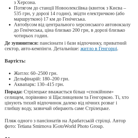
з Херсона.
Потягом до станції Новоолексіївка (квиток з Києва –
535 грн, у дорозі 14 годин), звідти електричкою (або
маршруткою) 17 км до Генічеська.
Автобусом від центрального херсонського автовокзалу
до Генічеська, ціна близько 200 грн, в дорозі близько
чотирьох годин.
Де зупинитися:
пансіонати і бази відпочинку, приватний
сектор, авто-кемпінги. Детальніше:
житло в Генгорці
.
Вартість:
Житло: 60–2500 грн.
Дельфінарій: 180–200 грн.
Аквапарк: 130–415 грн.
Порада:
Стрілецьке вважається більш «спокійним»
селищем, порівняно зі Щасливцевим та Генгоркою. Ті, хто
цінують тихий відпочинок далеко від нічних розваг і
глибшу воду, зазвичай обирають саме Стрілецьке.
Пляж одного з пансіонатів на Арабатській стрілці. Автор
фото: Tetiana Smirnova IGotoWorld Photo Group.