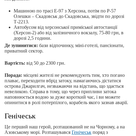
Машиною по трасі Е-97 з Херсона, потім по P-57
Олешки – Скадовськ до Скадовська, звідти по дорозі
Т-2213.
Автобусом від херсонської приміської автостанції
(Херсон-2) або від залізничного вокзалу, 75-80 грн, в
дорозі 2,5 години.
Де зупинитися:
бази відпочинку, міні-готелі, пансіонати,
приватний сектор.
Вартість:
від 50 до 2300 грн.
Порада:
місцеві жителі не рекомендують тим, хто погано
плаває, переходити вбрід затоку, намагаючись дістатися
острова Джарилгач, незважаючи на відстань, що здається
невеликою. Справа в тому, що через припливи затока
наповнюється водою за дуже короткий час, і ви можете
опинитися в ролі потерпілого, корабель якого зазнав аварії.
Генічеськ
Це перший наш герой, розташований не на Чорному, а на
Азовському морі. Розташувався
Генічеськ
поряд з