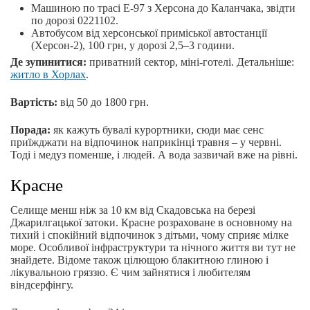
Машиною по трасі Е-97 з Херсона до Каланчака, звідти
по дорозі 0221102.
Автобусом від херсонської приміської автостанції
(Херсон-2), 100 грн, у дорозі 2,5–3 години.
Де зупинитися:
приватний сектор, міні-готелі. Детальніше:
житло в Хорлах
.
Вартість:
від 50 до 1800 грн.
Порада:
як кажуть бувалі курортники, сюди має сенс
приїжджати на відпочинок наприкінці травня – у червні.
Тоді і медуз поменше, і людей. А вода зазвичай вже на рівні.
Красне
Селище менш ніж за 10 км від Скадовська на березі
Джарилгацької затоки. Красне розраховане в основному на
тихий і спокійний відпочинок з дітьми, чому сприяє мілке
море. Особливої інфраструктури та нічного життя ви тут не
знайдете. Відоме також цілющою блакитною глиною і
лікувальною гряззю. Є чим зайнятися і любителям
віндсерфінгу.