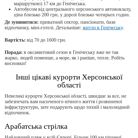
маршруткою) 17 км до Генічеська.
Автобусом від центрального херсонського автовокзалу,
ціна близько 200 грн, у дорозі близько чотирьох годин.
Де зупинитися:
приватний сектор, пансіонати, бази
відпочинку, міні-готелі. Детальніше:
житло в Генічеську
.
Вартість:
від 70 до 1600 грн.
Порада:
в оксамитовий сезон в Генічеську вже не так
жарко, людей поменше, а море, як і раніше, тепле. Робіть
висновки!
Інші цікаві курорти Херсонської
області
Невеликі курорти Херсонської області, швидше за все, не
забезпечать вам насиченого нічного життя і розвиненої
інфраструктури, зате подарують щодо тихий і малолюдний
відпочинок.
Арабатська стрілка
Найдовший пляж у всій Європі. Більше 100 км піщаної