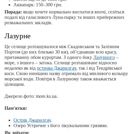
Аквапарк: 150–300 грн.
Порада:
якщо хочете нормально виспатися вночі, селіться
подалі від галасливого Луна-парку та інших прибережних
розважальних закладів.
Лазурне
Це селище розташувалося між Скадовськом та Залізним
Портом (до них близько 30 км), об’єднавши всю красу,
притаманну обом курортам. З одного боку
Лазурного
–
море, з іншого – затока. Селище розташоване відносно
недалеко як від
острова Джарилгач
, так і від Тендрівської
коси. Свою нинішню назву отримало від мінливого кольору
морської води. Повітря в Лазурному також вважається
цілющим.
Джерело фото: more.ks.ua.
Пам'ятки:
Острів Джарилгач
.
Озеро Устричне з його лікувальними грязями.
Як доїхати: