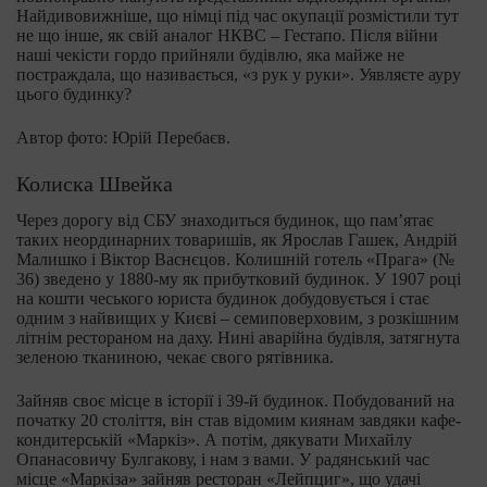
Найдивовижніше, що німці під час окупації розмістили тут
не що інше, як свій аналог НКВС – Гестапо. Після війни
наші чекісти гордо прийняли будівлю, яка майже не
постраждала, що називається, «з рук у руки». Уявляєте ауру
цього будинку?
Автор фото: Юрій Перебаєв.
Колиска Швейка
Через дорогу від СБУ знаходиться будинок, що пам’ятає
таких неординарних товаришів, як Ярослав Гашек, Андрій
Малишко і Віктор Васнєцов. Колишній готель «Прага» (№
36) зведено у 1880-му як прибутковий будинок. У 1907 році
на кошти чеського юриста будинок добудовується і стає
одним з найвищих у Києві – семиповерховим, з розкішним
літнім рестораном на даху. Нині аварійна будівля, затягнута
зеленою тканиною, чекає свого рятівника.
Зайняв своє місце в історії і 39-й будинок. Побудований на
початку 20 століття, він став відомим киянам завдяки кафе-
кондитерській «Маркіз». А потім, дякувати Михайлу
Опанасовичу Булгакову, і нам з вами. У радянський час
місце «Маркіза» зайняв ресторан «Лейпциг», що удачі