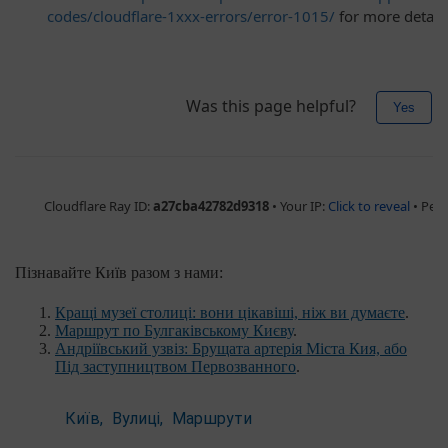
Пізнавайте Київ разом з нами:
Кращі музеї столиці: вони цікавіші, ніж ви думаєте
.
Маршрут по Булгаківському Києву
.
Андріївський узвіз: Брущата артерія Міста Кия, або
Під заступництвом Первозванного
.
Київ
Вулиці
Маршрути