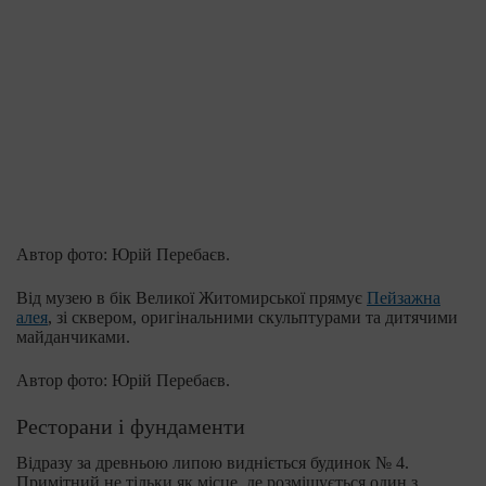
Автор фото: Юрій Перебаєв.
Від музею в бік Великої Житомирської прямує
Пейзажна
алея
, зі сквером, оригінальними скульптурами та дитячими
майданчиками.
Автор фото: Юрій Перебаєв.
Ресторани і фундаменти
Відразу за древньою липою видніється будинок № 4.
Примітний не тільки як місце, де розміщується один з