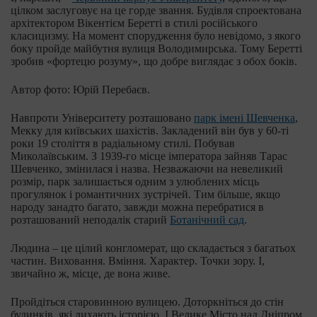
цілком заслуговує на це горде звання. Будівля спроектована
архітектором Вікентієм Беретті в стилі російського
класицизму. На момент спорудження було невідомо, з якого
боку пройде майбутня вулиця Володимирська. Тому Беретті
зробив «фортецю розуму», що добре виглядає з обох боків.
Автор фото: Юрій Перебаєв.
Навпроти Університету розташовано
парк імені Шевченка
,
Мекку для київських шахістів. Закладений він був у 60-ті
роки 19 століття в радіальному стилі. Побував
Миколаївським. З 1939-го місце імператора зайняв Тарас
Шевченко, змінилася і назва. Незважаючи на невеликий
розмір, парк залишається одним з улюблених місць
прогулянок і романтичних зустрічей. Тим більше, якщо
народу занадто багато, завжди можна перебратися в
розташований неподалік старий
Ботанічний сад
.
Людина – це цілий конгломерат, що складається з багатьох
частин. Виховання. Вміння. Характер. Точки зору. І,
звичайно ж, місце, де вона живе.
Пройдіться старовинною вулицею. Доторкніться до стін
будинків, які дихають історією. І Велике Місто над Дніпром