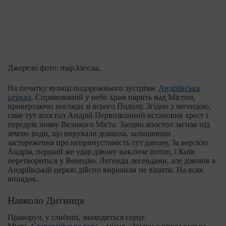
Джерело фото: map.kiev.ua.
На початку вулиці подорожнього зустрічає
Андріївська
церква
. Спрямований у небо храм парить над Містом,
привертаючи погляди зі всього Подолу. Згідно з легендою,
саме тут апостол Андрій Первозванний встановив хрест і
передрік появу Великого Міста. Заодно апостол загнав під
землю води, що вирували довкола, залишивши
застереження про неприпустимість тут дзвону. За версією
Андрія, перший же удар дзвону викличе потоп, і Київ
перетвориться у Венецію. Легенди легендами, але дзвонів в
Андріївській церкві дійсно вирішили не вішати. На всяк
випадок.
Навколо Дитинця
Праворуч, у глибині, знаходиться серце