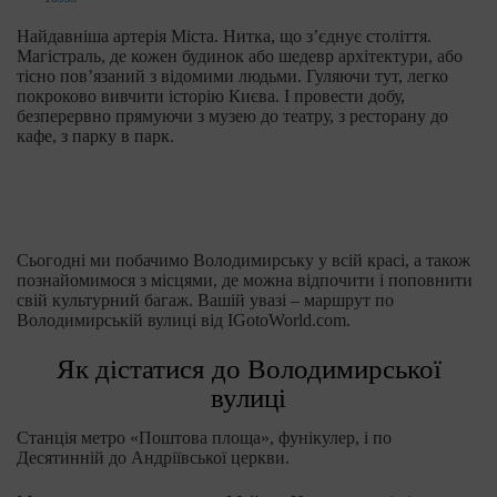
Найдавніша артерія Міста. Нитка, що з’єднує століття.
Магістраль, де кожен будинок або шедевр архітектури, або
тісно пов’язаний з відомими людьми. Гуляючи тут, легко
покроково вивчити історію Києва. І провести добу,
безперервно прямуючи з музею до театру, з ресторану до
кафе, з парку в парк.
Сьогодні ми побачимо Володимирську у всій красі, а також
познайомимося з місцями, де можна відпочити і поповнити
свій культурний багаж. Вашій увазі – маршрут по
Володимирській вулиці від IGotoWorld.com.
Як дістатися до Володимирської
вулиці
Станція метро «Поштова площа», фунікулер, і по
Десятинній до Андріївської церкви.