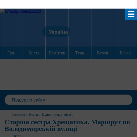
☰
Україна
Гіди
Міста
Пам'ятки
Тури
Готелі
Блоги
Головна
/
Блоги
/
Відпочинок у місті
/
Старша сестра Хрещатика. Маршрут по
Володимирській вулиці
16359