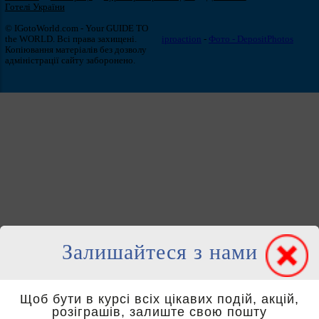
Готелі України
© IGotoWorld.com - Your GUIDE TO
the WORLD. Всі права захищені.
iproaction
-
Фото - DepositPhotos
Копіювання матеріалів без дозволу
адміністрації сайту заборонено.
Залишайтеся з нами
Щоб бути в курсі всіх цікавих подій, акцій,
розіграшів, залиште свою пошту