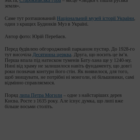
Міста,
Старокиївська гора
– місце «Звідки є пішла руська
земля».
Саме тут розташований
Національний музей історії України
,
один з кращих Будинків Муз в Україні.
Автор фото: Юрій Перебаєв.
Перед будівлею обгороджений парканом пустир. До 1928-го
тут височіла
Десятинна церква
. Друга, що носить це ім’я.
Перша впала під натиском туменів Бату-хана ще у 1240-му.
Нині від храму не залишилося навіть фундаменту, що довгі
роки позначав контури його стін. Як виявилося, для того,
щоб знищувати, не потрібні ні монголи, ні більшовики, самі
відмінно справляємося.
Поряд
липа Петра Могили
– одне з найстаріших дерев
Києва. Росте з 1635 року. Але існує думка, що липі вже
більше восьми століть.