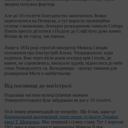
зведена потужна фортеця.
Але до 18 століття благоденство закінчилося. Вояки
переселилися на Печерськ, а тут виросло провінційне
селище з мазанками, безладно розкиданими навколо Собору.
Навіть просто дістатися з Подолу до Софії було дуже важко.
Всюди як не город, так паркан.
Лише в 1834 році строгий імператор Микола I видав
положення про благоустрій Києва. Упорядкували, куди
подітися. Вже через вісім років посеред ярів і полів, де
кияни, не соромлячись, випасали худобу, піднеслися до неба
стіни Університету св. Володимира – центру тяжіння для
розширення Міста в майбутньому.
Від пасовища до магістралі
Подальша частина вулиці (пізніше названа
Університетською) була забудована як раз у 19 столітті.
50-й номер рекомендацій не потребує. Ще б пак, адже це
Національний академічний театр опери та балету України
імені Т. Шевченка
. Має оперний і сумну славу. Тут 1 вересня
1911 року в присутності імператора Миколи II був