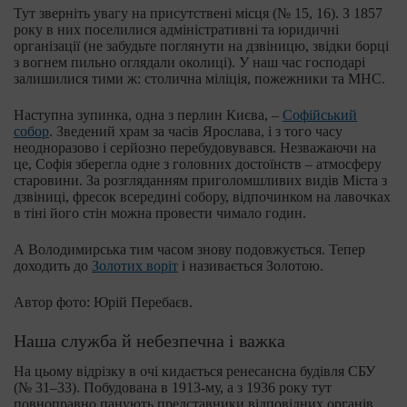
Тут зверніть увагу на присутствені місця (№ 15, 16). З 1857
року в них поселилися адміністративні та юридичні
організації (не забудьте поглянути на дзвіницю, звідки борці
з вогнем пильно оглядали околиці). У наш час господарі
залишилися тими ж: столична міліція, пожежники та МНС.
Наступна зупинка, одна з перлин Києва, –
Софійський
собор
. Зведений храм за часів Ярослава, і з того часу
неодноразово і серйозно перебудовувався. Незважаючи на
це, Софія зберегла одне з головних достоїнств – атмосферу
старовини. За розгляданням приголомшливих видів Міста з
дзвіниці, фресок всередині собору, відпочинком на лавочках
в тіні його стін можна провести чимало годин.
А Володимирська тим часом знову подовжується. Тепер
доходить до
Золотих воріт
і називається Золотою.
Автор фото: Юрій Перебаєв.
Наша служба й небезпечна і важка
На цьому відрізку в очі кидається ренесансна будівля СБУ
(№ 31–33). Побудована в 1913-му, а з 1936 року тут
повноправно панують представники відповідних органів.