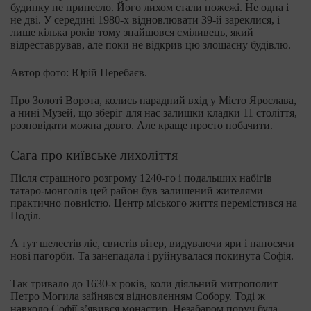
будинку не принесло. Його лихом стали пожежі. Не одна і
не дві. У середині 1980-х відновлювати 39-й зареклися, і
лише кілька років тому знайшовся сміливець, який
відреставрував, але поки не відкрив цю злощасну будівлю.
Автор фото: Юрій Перебаєв.
Про Золоті Ворота, колись парадний вхід у Місто Ярослава,
а нині Музей, що зберіг для нас залишки кладки 11 століття,
розповідати можна довго. Але краще просто побачити.
Сага про київське лихоліття
Після страшного розгрому 1240-го і подальших набігів
татаро-монголів цей район був залишений жителями
практично повністю. Центр міського життя перемістився на
Поділ.
А тут шелестів ліс, свистів вітер, видуваючи яри і наносячи
нові пагорби. Та занепадала і руйнувалася покинута Софія.
Так тривало до 1630-х років, коли діяльний митрополит
Петро Могила зайнявся відновленням Собору. Тоді ж
навколо Софії з’явився монастир. Незабаром поруч була