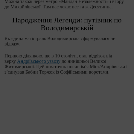
Можна також через метро «Майдан Незалежності» і вгору
до Михайлівської. Там вас чекає все та ж Десятинна.
Народження Легенди: путівник по
Володимирській
Як єдина магістраль Володимирська сформувалася не
відразу.
Першою ділянкою, ще в 10 столітті, став відрізок від
верху
Андріївського узвозу
до нинішньої Великої
Житомирської. Цей шматочок носив ім’я Міст/Андріївська і
з’єднував Бабин Торжок із Софійськими воротами.