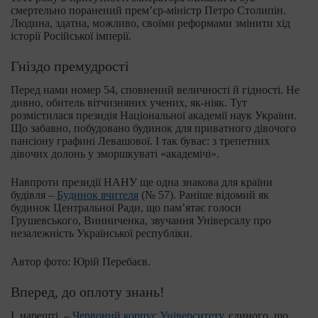
смертельно поранений прем’єр-міністр Петро Столипін.
Людина, здатна, можливо, своїми реформами змінити хід
історії Російської імперії.
Гніздо премудрості
Перед нами номер 54, сповнений величності й гідності. Не
дивно, обитель вітчизняних учених, як-ніяк. Тут
розмістилася президія Національної академії наук України.
Що забавно, побудовано будинок для приватного дівочого
пансіону графині Левашової. І так буває: з трепетних
дівочих долонь у зморшкуваті «академічі».
Навпроти президії НАНУ ще одна знакова для країни
будівля –
Будинок вчителя
(№ 57). Раніше відомий як
будинок Центральної Ради, що пам’ятає голоси
Грушевського, Винниченка, звучання Універсалу про
незалежність Української республіки.
Автор фото: Юрій Перебаєв.
Вперед, до оплоту знань!
І, нарешті, –
Червоний корпус Університету
, єдиного, що