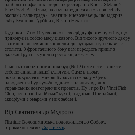
найбільш пафосних і дорогих ресторанів Києва Stefano’s
Fine Food. Але і тим, що тут народився автор повісті «В
окопах Сталінграда» і знатний києвознавець, що відкрив
світу Будинок Турбіних, Віктор Некрасов.
Будинки з 7 по 11 утворюють своєрідну фортечну стіну, що
приховує за собою масу цікавого. Від тихого зручного двору
і затишної дерев’яної каплички до фундаменту церкви 12
століття. З фронтального боку вам передасть привіт з
далекої Грузії – музична ресторація «ЧаЧа».
І навіть склобетонний новобуд (№ 12) вже встиг занести
себе до анналів нашої культури. Саме в ньому
розташовувалася імперія Буржуя із серіалу «День
народження Буржуя-2», одного з перших вдалих
українських довгограючих проектів. Ну і про Da Vinci Fish
Club, ресторан італійської кухні, згадаємо. Принаймні,
акваріуми з омарами у них забавні.
Від Святителя до Мудрого
Пізніше Володимирська подовжилася до Собору,
отримавши назву
Софійської
.