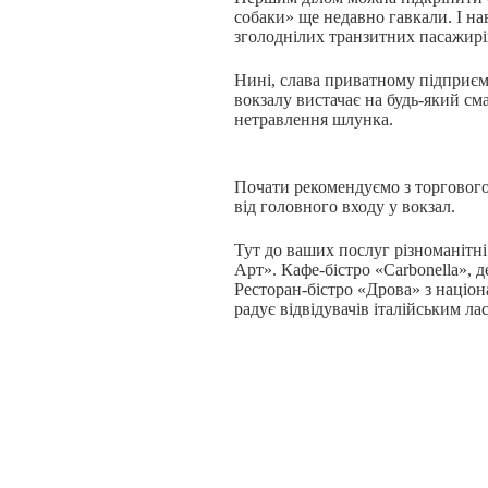
собаки» ще недавно гавкали. І н
зголоднілих транзитних пасажирі
Нині, слава приватному підприєм
вокзалу вистачає на будь-який сма
нетравлення шлунка.
Почати рекомендуємо з торгового 
від головного входу у вокзал.
Тут до ваших послуг різноманітні
Арт». Кафе-бістро «Carbonella», 
Ресторан-бістро «Дрова» з націо
радує відвідувачів італійським л