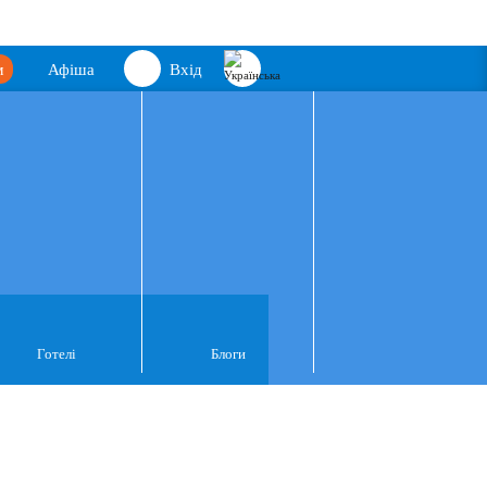
м
Афіша
Вхід
Готелі
Блоги