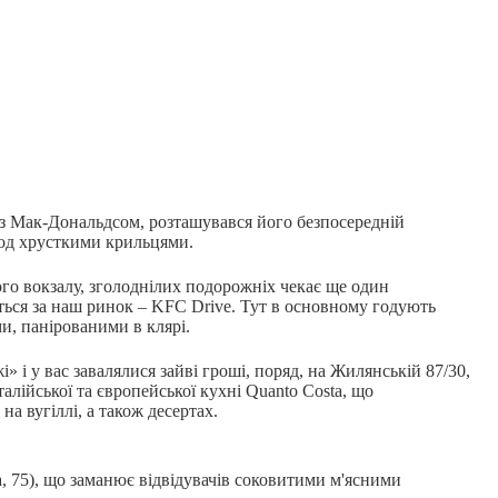
 з Мак-Дональдсом, розташувався його безпосередній
од хрусткими крильцями.
ого вокзалу, зголоднілих подорожніх чекає ще один
ться за наш ринок – KFC Drive. Тут в основному годують
ми, панірованими в клярі.
 і у вас завалялися зайві гроші, поряд, на Жилянській 87/30,
алійської та європейської кухні Quanto Costa, що
і на вугіллі, а також десертах.
, 75), що заманює відвідувачів соковитими м'ясними