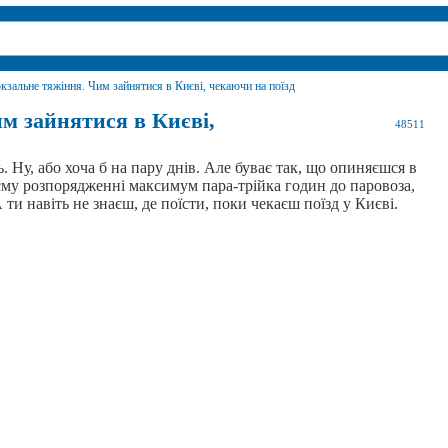
кзальне тяжіння. Чим зайнятися в Києві, чекаючи на поїзд
м зайнятися в Києві,
48511
. Ну, або хоча б на пару днів. Але буває так, що опиняєшся в
оєму розпорядженні максимум пара-трійка годин до паровоза,
 ти навіть не знаєш, де поїсти, поки чекаєш поїзд у Києві.