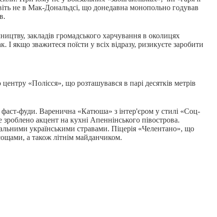
авіть не в Мак-Дональдсі, що донедавна монопольно годував
в.
ництву, закладів громадського харчування в околицях
к. І якщо зважитеся поїсти у всіх відразу, ризикуєте заробити
центру «Полісся», що розташувався в парі десятків метрів
 фаст-фуди. Варенична «Катюша» з інтер'єром у стилі «Соц-
де зроблено акцент на кухні Апеннінського півострова.
нальними українськими стравами. Піцерія «Челентано», що
асощами, а також літнім майданчиком.