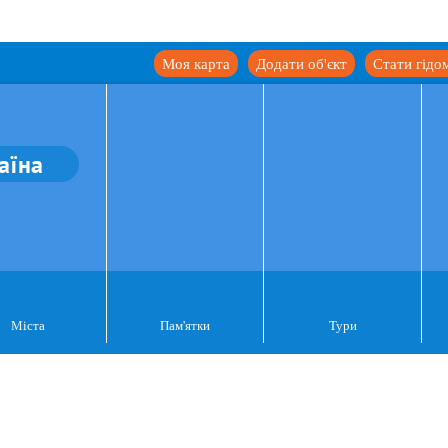
Моя карта
Додати об'єкт
Стати гідо
аїна
Міста
Пам'ятки
Тури