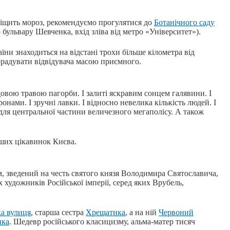
тріщить мороз, рекомендуємо прогулятися до
Ботанічного саду
бульвару Шевченка, вхід зліва від метро «Університет»).
їни знаходиться на відстані трохи більше кілометра від
орадувати відвідувача масою приємного.
агдовою травою пагорби. І залиті яскравим сонцем галявини. І
онами. І зручні лавки. І відносно невелика кількість людей. І
е для центральної частини величезного мегаполісу. А також
.
нших цікавинок Києва.
м, зведений на честь святого князя Володимира Святославича,
художників Російської імперії, серед яких Врубель,
а вулиця
, старша сестра
Хрещатика
, а на ній
Червоний
нка
. Шедевр російського класицизму, альма-матер тисяч