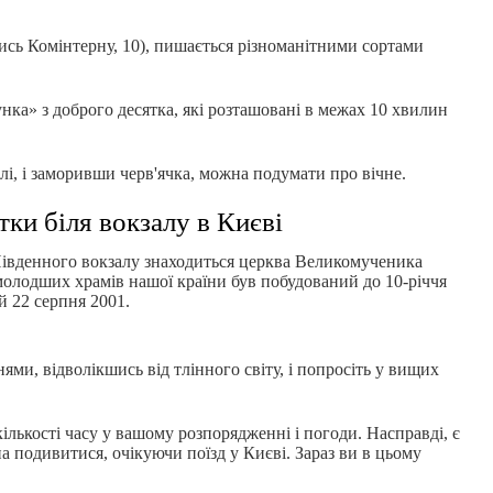
лись Комінтерну, 10), пишається різноманітними сортами
нка» з доброго десятка, які розташовані в межах 10 хвилин
лі, і заморивши черв'ячка, можна подумати про вічне.
тки біля вокзалу в Києві
д Південного вокзалу знаходиться церква Великомученика
молодших храмів нашої країни був побудований до 10-річчя
й 22 серпня 2001.
ями, відволікшись від тлінного світу, і попросіть у вищих
кількості часу у вашому розпорядженні і погоди. Насправді, є
а подивитися, очікуючи поїзд у Києві. Зараз ви в цьому