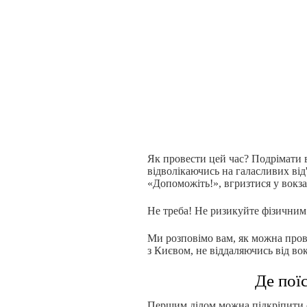
Як провести цей час? Подрімати в
відволікаючись на галасливих ві
«Допоможіть!», вгризтися у вокз
Не треба! Не ризикуйте фізичним
Ми розповімо вам, як можна провес
з Києвом, не віддаляючись від во
Де пої
Першим ділом можна підкріпити си