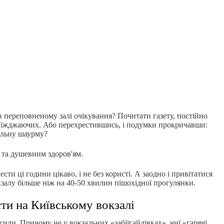
 переповненому залі очікування? Почитати газету, постійно
д'їжджаючих. Або перехрестившись, і подумки прокричавши:
альну шаурму?
 та душевним здоров'ям.
ти ці години цікаво, і не без користі. А заодно і привітатися
кзалу більше ніж на 40-50 хвилин пішохідної прогулянки.
сти на Київському вокзалі
ли. Причому не у вокзальних «забіігайлівках», чиї «гарячі