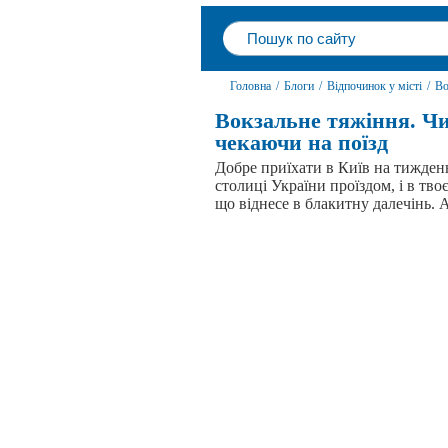
Головна
/
Блоги
/
Відпочинок у місті
/
Во
Вокзальне тяжіння. Чи
чекаючи на поїзд
Добре приїхати в Київ на тиждень
столиці України проїздом, і в тв
що віднесе в блакитну далечінь. А