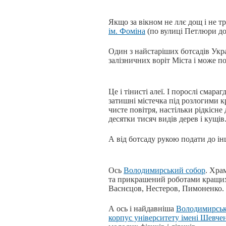
Якщо за вікном не ллє дощ і не 
ім. Фоміна
(по вулиці Петлюри до 
Один з найстаріших ботсадів Укра
залізничних воріт Міста і може п
Це і тінисті алеї. І порослі смар
затишні містечка під розлогими кр
чисте повітря, настільки рідкісн
десятки тисяч видів дерев і кущів
А від ботсаду рукою подати до і
Ось
Володимирський собор
. Хра
та прикрашений роботами кращих 
Васнєцов, Нестеров, Пимоненко.
А ось і найдавніша
Володимирськ
корпус університету імені Шевче