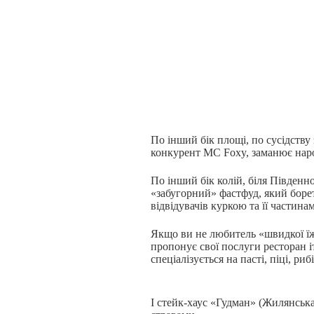
По інший бік площі, по сусідству
конкурент MC Foxy, заманює нар
По інший бік колій, біля Південн
«забугорний» фастфуд, який боре
відвідувачів куркою та її частина
Якщо ви не любитель «швидкої їжі»
пропонує свої послуги ресторан іт
спеціалізується на пасті, піці, риб
І стейк-хаус «Гудман» (Жилянська