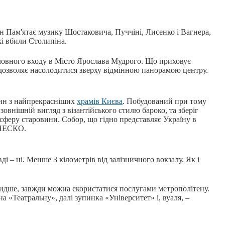
ін Пам'ятає музику Шостаковича, Пуччіні, Лисенко і Вагнера,
кі вбили Столипіна.
оловного входу в Місто Ярослава Мудрого. Що приховує
 дозволяє насолодитися зверху відмінною панорамою центру.
дин з найпрекрасніших
храмів Києва
. Побудований при тому
 зовнішній вигляд з візантійського стилю бароко, та зберіг
сферу старовини. Собор, що гідно представляє Україну в
ЮНЕСКО.
і – ні. Менше 3 кілометрів від залізничного вокзалу. Як і
идше, завжди можна скористатися послугами метрополітену.
на «Театральну», далі зупинка «Університет» і, вуаля, –