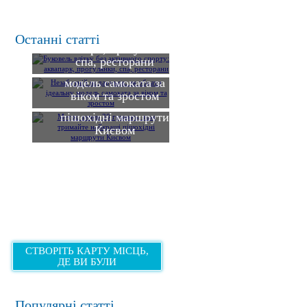
Буковель влітку без
активного спорту:
Останні статті
аквапарк, прогулянки,
Незабутній подарунок:
спа, ресторани
як обрати ідеальну
модель самоката за
Метро тепер 30 гривень,
віком та зростом
тож тримайте найкращі
пішохідні маршрути
Києвом
СТВОРІТЬ КАРТУ МІСЦЬ,
ДЕ ВИ БУЛИ
Популярні статті