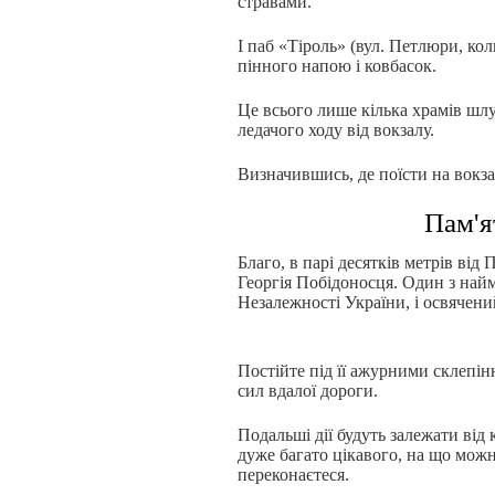
стравами.
І паб «Тіроль» (вул. Петлюри, ко
пінного напою і ковбасок.
Це всього лише кілька храмів шлу
ледачого ходу від вокзалу.
Визначившись, де поїсти на вокза
Пам'я
Благо, в парі десятків метрів ві
Георгія Побідоносця. Один з най
Незалежності України, і освячени
Постійте під її ажурними склепінн
сил вдалої дороги.
Подальші дії будуть залежати від 
дуже багато цікавого, на що можн
переконаєтеся.