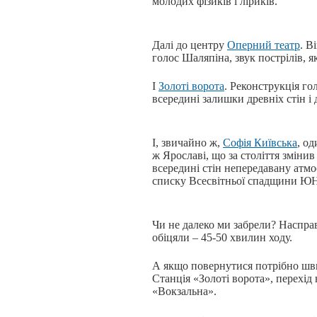
молодих фізиків і ліриків.
Далі до центру
Оперний театр
. В
голос Шаляпіна, звук пострілів, я
І
Золоті ворота
. Реконструкція г
всередині залишки древніх стін і
І, звичайно ж,
Софія Київська
, о
ж Ярославі, що за століття змінив
всередині стін непередавану атмо
списку Всесвітньої спадщини 
Чи не далеко ми забрели? Насправд
обіцяли – 45-50 хвилин ходу.
А якщо повернутися потрібно шв
Станція «Золоті ворота», перехід 
«Вокзальна».