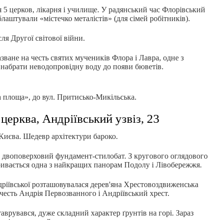
ся 5 церков, лікарня і училище. У радянський час Флорівський
блаштували «містечко металістів» (для сімей робітників).
ля Другої світової війни.
зване на честь святих мучеників Флора і Лавра, одне з
 набрати неводопровідну воду до появи бюветів.
ва площа», до вул. Притисько-Микільська.
церква, Андріївський узвіз, 23
Києва. Шедевр архітектури бароко.
 двоповерховий фундамент-стилобат. З кругового оглядового
ивається одна з найкращих панорам Подолу і Лівобережжя.
дріївської розташовувалася дерев'яна Хрестовоздвиженська
честь Андрія Первозванного і Андріївський хрест.
ставрувався, дуже складний характер ґрунтів на горі. Зараз