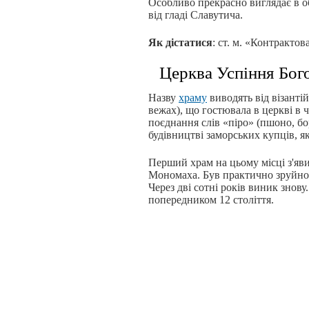
Особливо прекрасно виглядає в о
від гладі Славутича.
Як дістатися
: ст. м. «Контракто
Церква Успіння Бого
Назву
храму
виводять від візантій
вежах), що гостювала в церкві в ч
поєднання слів «піро» (пшоно, бор
будівництві заморських купців, як
Перший храм на цьому місці з'яв
Мономаха. Був практично зруйно
Через дві сотні років виник знову
попередником 12 століття.