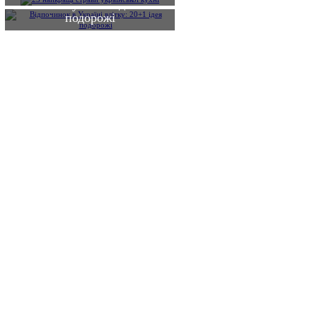
влітку: 20+1 ідея
подорожі