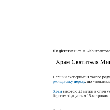
Як дістатися
: ст. м. «Контракто
Храм Святителя Мик
Перший експеримент такого роду в
ржищівську церкву
, що «попливла
Храм
висотою 23 метри в стилі ук
берегом з'єднується 15-метровим 