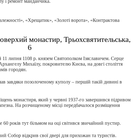
лу і ремонт майданчика.
залежності», «Хрещатик», «Золоті ворота», «Контрактова
оверхий монастир, Трьохсвятительська,
6
й 11 липня 1108 р. князем Святополком Ізяславичем. Серце
Архангелу Михаїлу, покровителю Києва, на довгі століття
мів городян.
в завдяки позолоченому куполу – першій такій дивині в
міщень монастиря, який у червні 1937-го завершився підривом
рапезна. На розчищеному місці передбачалося розміщення
 60 років тут більмом на оці світився звичайний пустир.
ий Собор відкрив свої двері для прихожан та туристів.