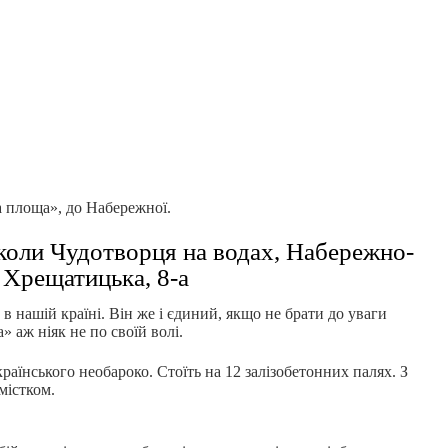
ва площа», до Набережної.
оли Чудотворця на водах, Набережно-
Хрещатицька, 8-а
 нашій країні. Він же і єдиний, якщо не брати до уваги
» аж ніяк не по своїй волі.
раїнського необароко. Стоїть на 12 залізобетонних палях. З
містком.