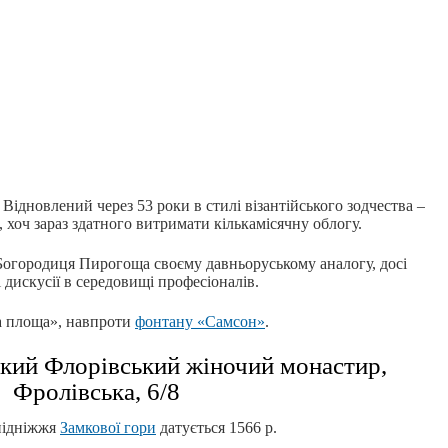
Відновлений через 53 роки в стилі візантійського зодчества –
, хоч зараз здатного витримати кількамісячну облогу.
Богородиця Пирогоща своєму давньоруському аналогу, досі
 дискусії в середовищі професіоналів.
ва площа», навпроти
фонтану «Самсон»
.
кий Флорівський жіночий монастир,
Фролівська, 6/8
підніжжя
Замкової гори
датується 1566 р.