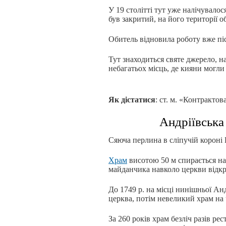
У 19 столітті тут уже налічувало
був закритий, на його території о
Обитель відновила роботу вже піс
Тут знаходиться святе джерело, на
небагатьох місць, де кияни могли
Як дістатися
: ст. м. «Контракто
Андріївська 
Сяюча перлина в сліпучій короні 
Храм
висотою 50 м спирається на
майданчика навколо церкви відкр
До 1749 р. на місці нинішньої Ан
церква, потім невеликий храм на 
За 260 років храм безліч разів ре