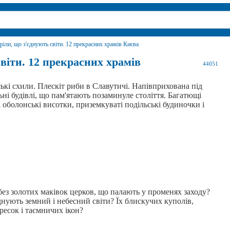
ріли, що з'єднують світи. 12 прекрасних храмів Києва
віти. 12 прекрасних храмів
44051
ькі схили. Плескіт риби в Славутичі. Напівприхована під
ьні будівлі, що пам'ятають позаминуле століття. Багатющі
і оболонські висотки, приземкуваті подільські будиночки і
без золотих маківок церков, що палають у променях заходу?
днують земний і небесний світи? Їх блискучих куполів,
ресок і таємничих ікон?