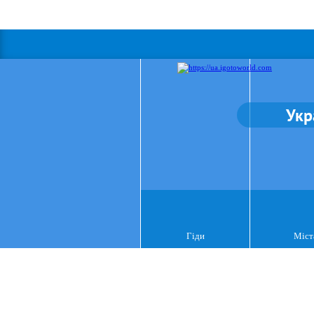
Укр
Гіди
Міст