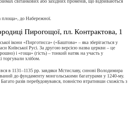
біймах світанкових або західних променів, що відбиваються
ва площа», до Набережної.
родиці Пирогощої, пл. Контрактова, 1
ської ікони «Пирготисса» («Баштова» – яка зберігається у
аси Київської Русі. За другою версією назва церкви – це
ошно) і «гоща» (гість) – тонкий натяк на участь у
і торгували хлібом.
ився в 1131–1135 рр. завдяки Мстиславу, синові Володимира
ваний до фундаменту монгольськими багатурами у 1240-му.
. Багато разів перебудовувався, повністю втративши схожість з