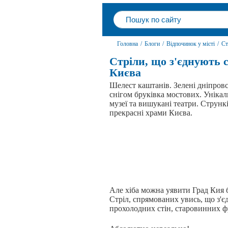
Головна
/
Блоги
/
Відпочинок у місті
/
Ст
Стріли, що з'єднують с
Києва
Шелест каштанів. Зелені дніпровс
снігом бруківка мостових. Унікал
музеї та вишукані театри. Струнк
прекрасні храми Києва.
Але хіба можна уявити Град Кия 
Стріл, спрямованих увись, що з'є
прохолодних стін, старовинних ф