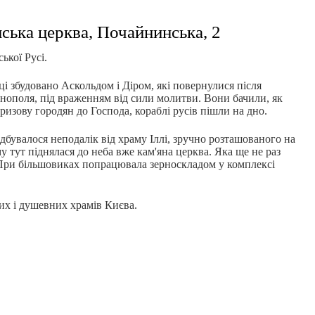
нська церква, Почайнинська, 2
кої Русі.
і збудовано Аскольдом і Діром, які повернулися після
нополя, під враженням від сили молитви. Вони бачили, як
призову городян до Господа, кораблі русів пішли на дно.
ідбувалося неподалік від храму Іллі, зручно розташованого на
у тут піднялася до неба вже кам'яна церква. Яка ще не раз
 При більшовиках попрацювала зерноскладом у комплексі
их і душевних храмів Києва.