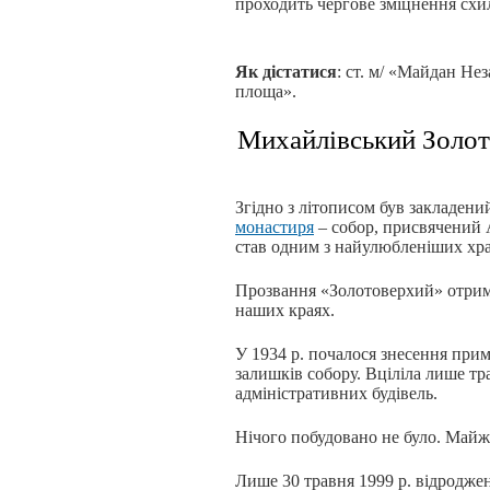
проходить чергове зміцнення схи
Як дістатися
: ст. м/ «Майдан Не
площа».
Михайлівський Золот
Згідно з літописом був закладени
монастиря
– собор, присвячений 
став одним з найулюбленіших хра
Прозвання «Золотоверхий» отрима
наших краях.
У 1934 р. почалося знесення при
залишків собору. Вціліла лише т
адміністративних будівель.
Нічого побудовано не було. Майже
Лише 30 травня 1999 р. відроджен