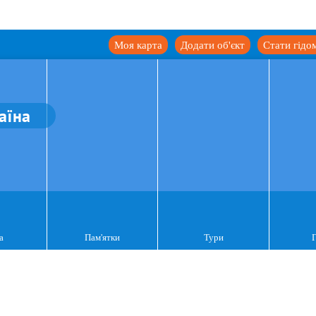
Моя карта
Додати об'єкт
Стати гідо
аїна
а
Пам'ятки
Тури