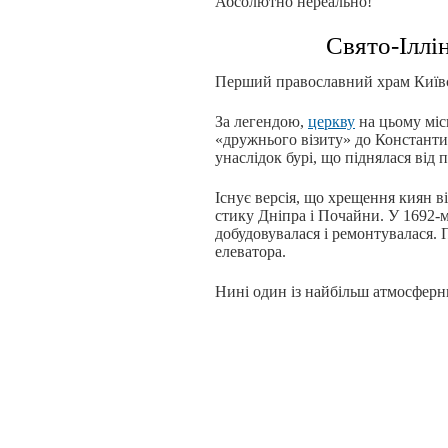
Абсолютно нереально!
Свято-Іллі
Перший православний храм Київсь
За легендою,
церкву
на цьому місц
«дружнього візиту» до Константи
унаслідок бурі, що піднялася від 
Існує версія, що хрещення киян в
стику Дніпра і Почайни. У 1692-м
добудовувалася і ремонтувалася.
елеватора.
Нині один із найбільш атмосферн