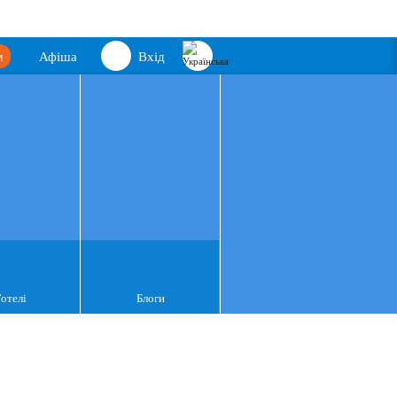
м
Афіша
Вхід
Готелі
Блоги