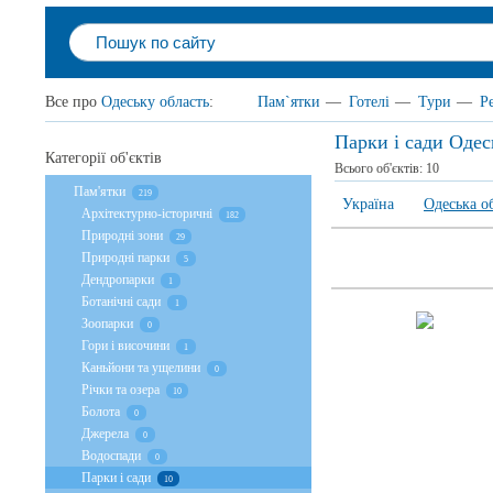
Все про
Одеську область
:
Пам`ятки
—
Готелі
—
Тури
—
Р
Парки і сади Одес
Категорії об'єктів
Всього об'єктів:
10
Пам'ятки
219
Україна
Одеська о
Архітектурно-історичні
182
Природні зони
29
Природні парки
5
Дендропарки
1
Ботанічні сади
1
Зоопарки
0
Гори і височини
1
Каньйони та ущелини
0
Річки та озера
10
Болота
0
Джерела
0
Водоспади
0
Парки і сади
10