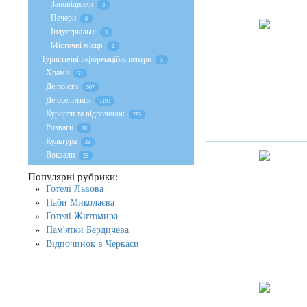
Заповідники
3
Печери
0
Індустріальні
3
Містичні місця
2
Туристичні інформаційні центри
5
Храми
51
Де поїсти
507
Де оселитися
1193
Курорти та відпочинок
283
Розваги
28
Культура
23
Вокзали
26
Популярні рубрики:
Готелі Львова
Паби Миколаєва
Готелі Житомира
Пам'ятки Бердичева
Відпочинок в Черкаси