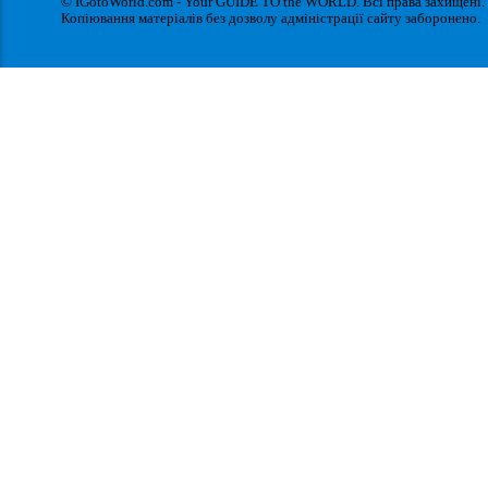
© IGotoWorld.com - Your GUIDE TO the WORLD. Всі права захищені.
Копіювання матеріалів без дозволу адміністрації сайту заборонено.