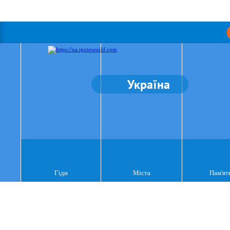
Україна
Гіди
Міста
Пам'ят