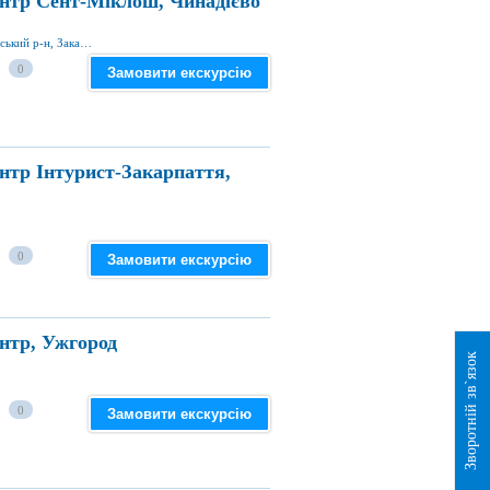
нтр Сент-Міклош, Чинадієво
вул. Волошина 53 б, смт Чинадійово, Мукачівський р-н, Закарпатська обл., Україна
0
Замовити екскурсію
нтр Інтурист-Закарпаття,
0
Замовити екскурсію
нтр, Ужгород
Зворотній зв`язок
0
Замовити екскурсію