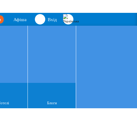
м
Афіша
Вхід
Готелі
Блоги