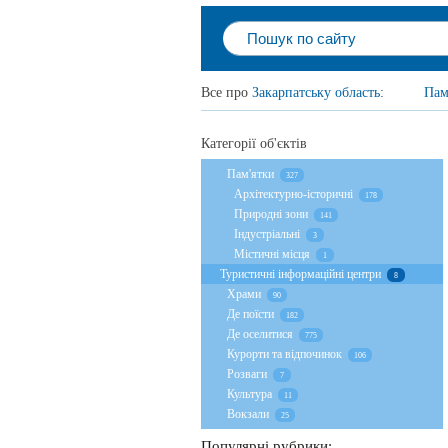
Все про
Закарпатську область
:
Пам
Категорії об'єктів
Пам'ятки
327
Архітектурно-історичні
178
Природні зони
141
Індустріальні
3
Містичні місця
1
Туристичні інформаційні центри
8
Храми
90
Де поїсти
182
Де оселитися
775
Курорти та відпочинок
106
Розваги
7
Культура
11
Вокзали
25
Популярні рубрики: