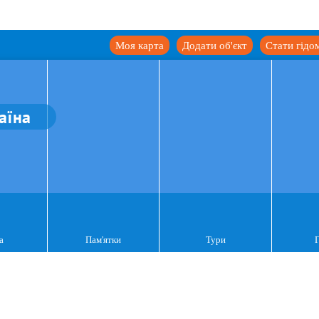
Моя карта
Додати об'єкт
Стати гідо
аїна
а
Пам'ятки
Тури