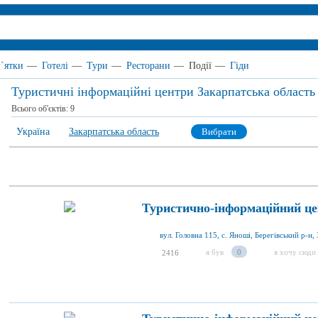
`ятки
—
Готелі
—
Тури
—
Ресторани
—
Події
—
Гіди
Туристичні інформаційні центри Закарпатська область
Всього об'єктів:
9
Україна
Закарпатська область
Вибрати
Туристично-інформаційний це
я був
0
я хочу сюди
2416