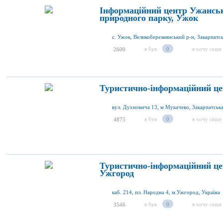
Інформаційний центр Ужанськ
природного парку, Ужок
с. Ужок, Великоберезнянський р-н, Закарпатсь
я був
0
я хочу сюди
2600
Туристично-інформаційний це
вул. Духновича 13, м Мукачево, Закарпатська
я був
0
я хочу сюди
4875
Туристично-інформаційний це
Ужгород
каб. 214, пл. Народна 4, м.Ужгород, Україна
я був
0
я хочу сюди
3546