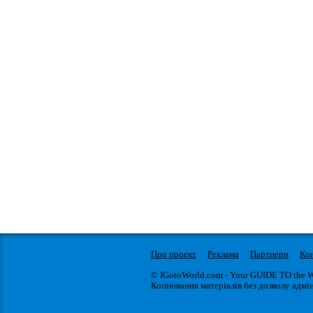
Про проект
Реклама
Партнери
Ко
© IGotoWorld.com - Your GUIDE TO the 
Копіювання матеріалів без дозволу адмін