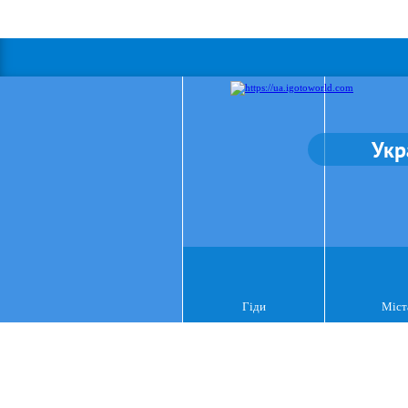
Укр
Гіди
Міст