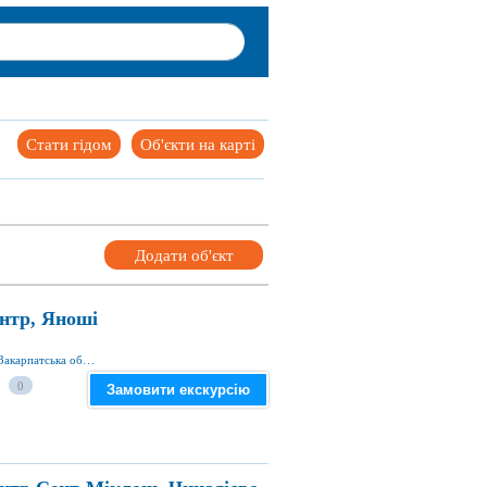
Стати гідом
Об'єкти на карті
Додати об'єкт
нтр, Яноші
вул. Головна 115, с. Яноші, Берегівський р-н, Закарпатська обл., Україна
0
Замовити екскурсію