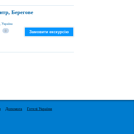
нтр, Берегове
, Україна
0
Замовити екскурсію
м
Допомога
Готелі України