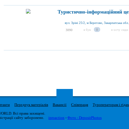
Туристично-інформаційний це
вул. Зріні 25/2, м Берегово, Закарпатська обл.
я був
0
я хочу сюди
3090
нтакти
Передрук матеріалів
Вакансії
Співпраця
Туроператорам і гіда
WORLD. Всі права захищені.
істрації сайту заборонено.
iproaction
-
Фото - DepositPhotos