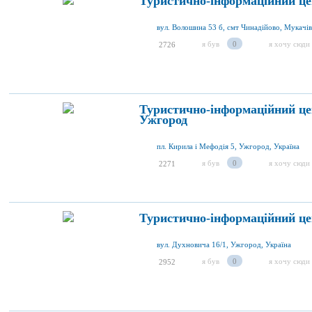
Туристично-інформаційний це
я був
0
я хочу сюди
2726
Туристично-інформаційний це
Ужгород
пл. Кирила і Мефодія 5, Ужгород, Україна
я був
0
я хочу сюди
2271
Туристично-інформаційний це
вул. Духновича 16/1, Ужгород, Україна
я був
0
я хочу сюди
2952