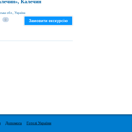
алечин», Калечин
ська обл., Україна
0
Замовити екскурсію
м
Допомога
Готелі України