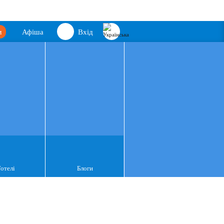
м
Афіша
Вхід
Готелі
Блоги