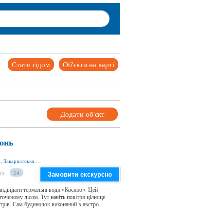
Стати гідом
Об'єкти на карті
Додати об'єкт
сонь
Урочище 1, с. Косонь 90223, Берегівський р-н, Закарпатська обл., Україна
ди
14
Замовити екскурсію
відвідати термальні води «Косино». Цей
оченому лісом. Тут навіть повітря цілюще.
трів. Сам будиночок виконаний в австро-