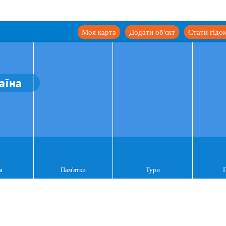
Моя карта
Додати об'єкт
Стати гідо
аїна
а
Пам'ятки
Тури