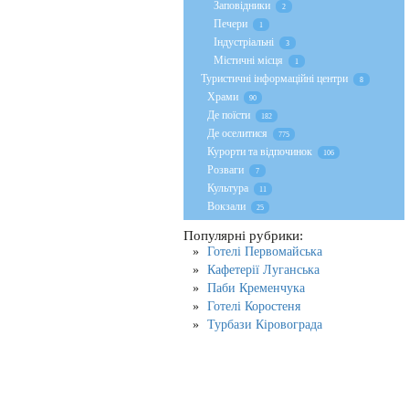
Заповідники
2
Печери
1
Індустріальні
3
Містичні місця
1
Туристичні інформаційні центри
8
Храми
90
Де поїсти
182
Де оселитися
775
Курорти та відпочинок
106
Розваги
7
Культура
11
Вокзали
25
Популярні рубрики:
Готелі Первомайська
Кафетерії Луганська
Паби Кременчука
Готелі Коростеня
Турбази Кіровограда