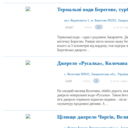
Термальні води Берегове, тур
я був
22
я хочу сю
40467
Термальні води – одна з родзинок Закарпаття. Д
містечку Берегове. Раніше місто носило назву Б
всього за 5 кілометрів від кордону, тож відігра
Берегівське джерело ...
Джерело «Русалка», Колочава
с. Колочава 90043, Закарпатська обл., Україна
я був
2
я хочу сюди
5489
На західній околиці Колочави, обабіч дороги, яка
джерело мінеральної води «Русалка». Також йог
ім'я джерело отримало відносно недавно – після 
скульптуру вродливої дівчини. А ...
Цілюще джерело Чоргів, Вел