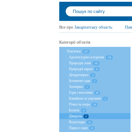
Все про
Закарпатську область
:
Пам
Категорії об'єктів
Пам'ятки
327
Архітектурно-історичні
178
Природні зони
141
Природні парки
8
Дендропарки
3
Ботанічні сади
1
Зоопарки
1
Гори і височини
66
Каньйони та ущелини
1
Річки та озера
18
Болота
0
Джерела
9
Водоспади
23
Парки і сади
8