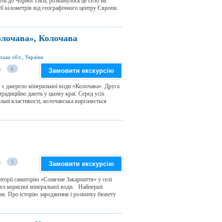
ть до Чорної Тиси, розкинулось це село на
 26 кілометрів від географічного центру Європи.
олочава», Колочава
ська обл., Україна
и
6
Замовити екскурсію
 є джерело мінеральної води «Колочава». Друга
радиційно дають у цьому краї. Серед усіх
льні властивості, колочавська вирізняється
и
5
Замовити екскурсію
орії санаторію «Сонячне Закарпаття» у селі
рел корисної мінеральної води. Найперші
ом. Про історію зародження і розвитку бювету