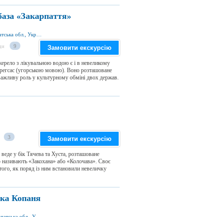
база «Закарпаття»
вул. Корятовича 1, м. Берегове 90202, Закарпатська обл., Україна
ди
9
Замовити екскурсію
жерело з лікувальною водою є і в невеликому
ерегсас (угорською мовою). Воно розташоване
є важливу роль у культурному обміні двох держав.
3
Замовити екскурсію
 веде у бік Тячева та Хуста, розташоване
о називають «Закохана» або «Колочава». Своє
того, як поряд із ним встановили невеличку
ика Копаня
с. Велика Копаня, Виноградівський р-н., Закарпатська обл., Україна