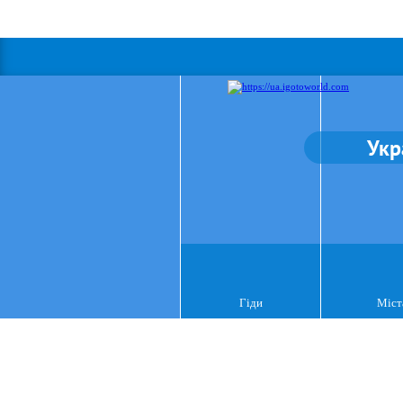
Укр
Гіди
Міст