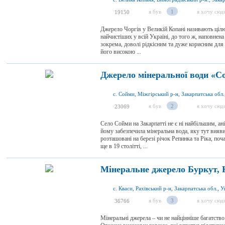
я був
1
я хочу сюд
19150
Джерело Чоргів у Великій Копані називають цілю
найчистіших у всій Україні, до того ж, наповнен
зокрема, доволі рідкісним та дуже корисним для 
його високою ...
Джерело мінеральної води «С
с. Сойми, Міжгірський р-н, Закарпатська обл.
я був
2
я хочу сюд
23069
Село Сойми на Закарпатті не є ні найбільшим, ан
йому забезпечила мінеральна вода, яку тут вияв
розташовані на березі річок Репинка та Ріка, по
ще в 19 столітті, ...
Мінеральне джерело Буркут, 
с. Кваси, Рахівський р-н, Закарпатська обл., У
я був
3
я хочу сюд
36766
Мінеральні джерела – чи не найцінніше багатство 