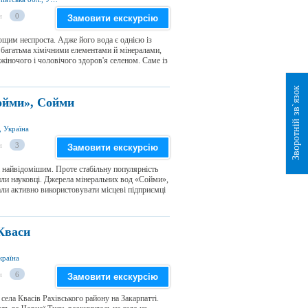
и
0
Замовити екскурсію
щим неспроста. Адже його вода є однією із
а багатьма хімічними елементами й мінералами,
жіночого і чоловічого здоров'я селеном. Саме із
Зворотній зв`язок
ойми», Сойми
, Україна
и
3
Замовити екскурсію
і найвідомішим. Проте стабільну популярність
или науковці. Джерела мінеральних вод «Сойми»,
чали активно використовувати місцеві підприємці
Кваси
країна
и
6
Замовити екскурсію
села Квасів Рахівського району на Закарпатті.