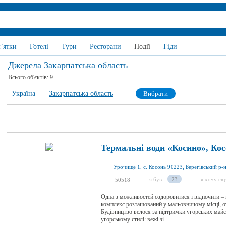
`ятки
—
Готелі
—
Тури
—
Ресторани
—
Події
—
Гіди
Джерела Закарпатська область
Всього об'єктів:
9
Україна
Закарпатська область
Вибрати
Термальні води «Косино», Ко
я був
23
я хочу сю
50518
Одна з можливостей оздоровитися і відпочити – 
комплекс розташований у мальовничому місці, от
Будівництво велося за підтримки угорських майс
угорському стилі: вежі зі ...