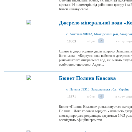
Оточене високими горами, які впритул підступаю
відстані 14 кілометрів від районного центру і за
Кваси й назву свою ...
Джерело мінеральної води «К
с. Колочава 90043, Міжгірський р-н, Закарпат
я був
2
я хочу сюд
10803
Одним із дорогоцінних дарів природи Закарпаття
його назва – «Боркут»: таке наймення джерелам т
різноманітних мінеральних вод, які мають лікува
особливою чистотою. Адже ...
Бювет Поляна Квасова
с. Поляна 89313, Закарпатська обл., Україна
я був
4
я хочу сюд
13671
Бювет «Поляна Квасова» розташовується на терит
Поляна. Його головна гордість - наявність дже
спогади про дані родовищах датуються 1463 рок
оповідають офіційні грамоти ...