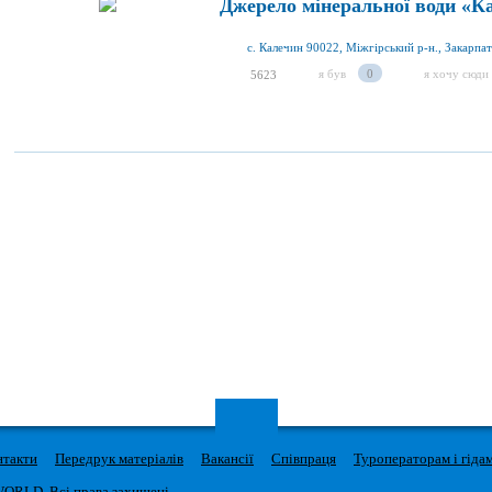
Джерело мінеральної води «К
с. Калечин 90022, Міжгірський р-н., Закарпат
я був
0
я хочу сюди
5623
нтакти
Передрук матеріалів
Вакансії
Співпраця
Туроператорам і гіда
WORLD. Всі права захищені.