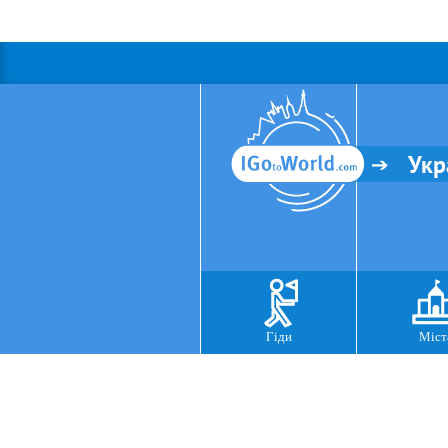
Укр
Гіди
Міст