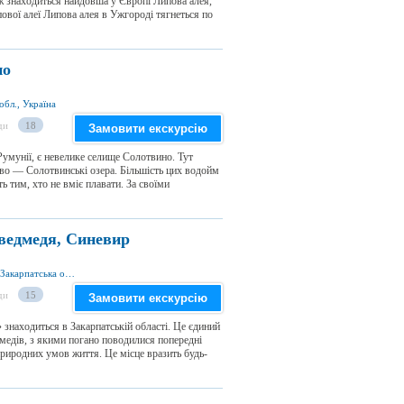
ж знаходиться найдовша у Європі Липова алея,
пової алеї Липова алея в Ужгороді тягнеться по
но
обл., Україна
ди
18
Замовити екскурсію
Румунії, є невелике селище Солотвино. Тут
иво — Солотвинські озера. Більшість цих водойм
ь тим, хто не вміє плавати. За своїми
 ведмедя, Синевир
c. Синевир-Остріки 90041, Міжгірський р-н., Закарпатська обл., Україна
ди
15
Замовити екскурсію
 знаходиться в Закарпатській області. Це єдиний
дмедів, з якими погано поводилися попередні
природних умов життя. Це місце вразить будь-