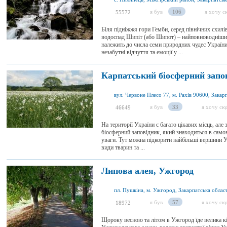
я був
106
я хочу с
55572
Біля підніжжя гори Гемби, серед північних схил
водоспад Шипіт (або Шипот) – найповноводніший
належить до числа семи природних чудес України
незабутні відчуття та емоції у ...
Карпатський біосферний запо
я був
33
я хочу сю
46649
На території України є багато цікавих місць, але
біосферний заповідник, який знаходиться в самом
уваги. Тут можна підкорити найбільші вершини У
види тварин та ...
Липова алея, Ужгород
пл. Пушкіна, м. Ужгород, Закарпатська област
я був
57
я хочу сю
18972
Щороку весною та літом в Ужгород їде велика кі