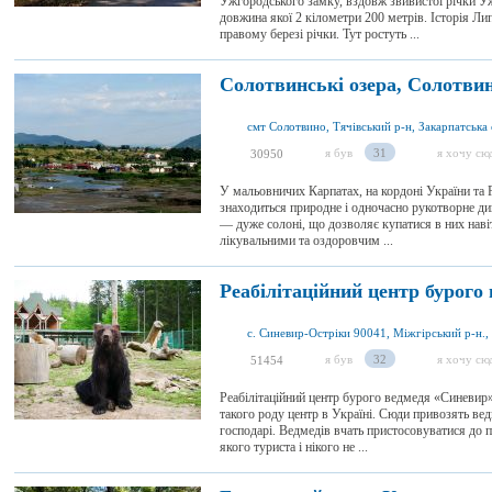
Ужгородського замку, вздовж звивистої річки У
довжина якої 2 кілометри 200 метрів. Історія Ли
правому березі річки. Тут ростуть ...
Солотвинські озера, Солотви
смт Солотвино, Тячівський р-н, Закарпатська 
я був
31
я хочу сю
30950
У мальовничих Карпатах, на кордоні України та 
знаходиться природне і одночасно рукотворне д
— дуже солоні, що дозволяє купатися в них навіт
лікувальними та оздоровчим ...
Реабілітаційний центр бурого
я був
32
я хочу сю
51454
Реабілітаційний центр бурого ведмедя «Синевир»
такого роду центр в Україні. Сюди привозять ве
господарі. Ведмедів вчать пристосовуватися до 
якого туриста і нікого не ...