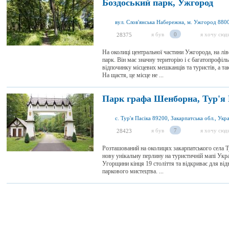
Боздоський парк, Ужгород
я був
0
я хочу сюд
28375
На околиці центральної частини Ужгорода, на лі
парк. Він має значну територію і є багатопрофі
відпочинку місцевих мешканців та туристів, а т
На щастя, це місце не ...
Парк графа Шенборна, Тур'я 
с. Тур'я Пасіка 89200, Закарпатська обл., Укр
я був
7
я хочу сюд
28423
Розташований на околицях закарпатського села 
нову унікальну перлину на туристичній мапі Укра
Угорщини кінця 19 століття та відкриває для від
паркового мистецтва. ...