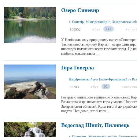
Озеро Синевир
с. Синевір, Міжгірський р-н, Закарпатська обл
я був
141
я хочу 
108952
У Національному природному парку «Синевир» м
Так називають перлину Карпат – озеро Синевир, 
внаслідок потужного зсуву гірських порід. Це най
глибоке: максимальна ...
Гора Говерла
я був
92
я хочу сю
86283
Говерла є найвищою вершиною Українських Карп
Розташована ця знаменита гора у масиві Чорногор
Закарпатської областей. Крім того, й до українсь
подати. Невідомо, хто й коли ...
Водоспад Шипіт, Пилипець
с. Пилипець, Міжгірський район, Закарпатськ