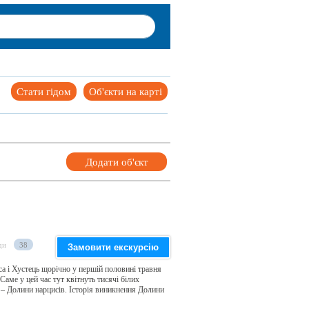
Стати гідом
Об'єкти на карті
Додати об'єкт
ди
38
Замовити екскурсію
а і Хустець щорічно у першій половині травня
Саме у цей час тут квітнуть тисячі білих
у – Долини нарцисів. Історія виникнення Долини