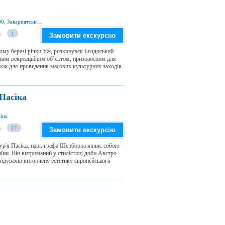
вул. Слов'янська Набережна, м. Ужгород 88000, Закарпатська обл., Україна
и
1
Замовити екскурсію
вому березі річки Уж, розкинувся Боздоський
льним рекреаційним об’єктом, призначеним для
акож для проведення масових культурних заходів.
Пасіка
аїна
и
17
Замовити екскурсію
Тур'я Пасіка, парк графа Шенборна являє собою
їни. Він витриманий у стилістиці доби Австро-
відувачів витончену естетику європейського