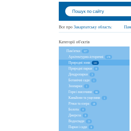
Все про
Закарпатську область
:
Пам
Категорії об'єктів
Пам'ятки
327
Архітектурно-історичні
178
Природні зони
141
Природні парки
8
Дендропарки
3
Ботанічні сади
1
Зоопарки
1
Гори і височини
66
Каньйони та ущелини
1
Річки та озера
18
Болота
0
Джерела
9
Водоспади
23
Парки і сади
8