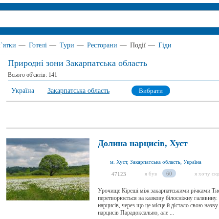
`ятки
—
Готелі
—
Тури
—
Ресторани
—
Події
—
Гіди
Природні зони Закарпатська область
Всього об'єктів:
141
Україна
Закарпатська область
Вибрати
Долина нарцисів, Хуст
м. Хуст, Закарпатська область, Україна
я був
60
я хочу сю
47123
Урочище Кіреші між закарпатськими річками Тис
перетворюється на казкову білосніжну галявину. 
нарцисів, через що це місце й дістало свою назв
нарцисів Парадоксально, але ...