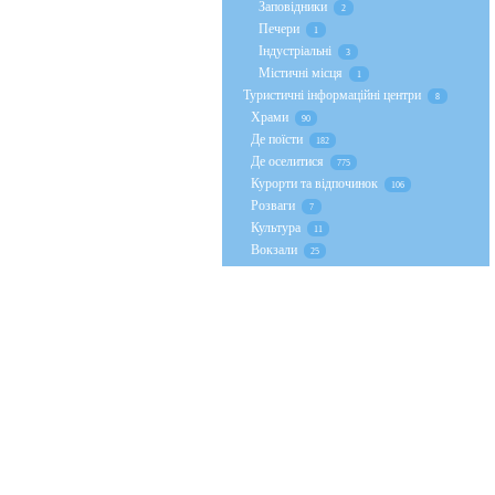
Заповідники
2
Печери
1
Індустріальні
3
Містичні місця
1
Туристичні інформаційні центри
8
Храми
90
Де поїсти
182
Де оселитися
775
Курорти та відпочинок
106
Розваги
7
Культура
11
Вокзали
25