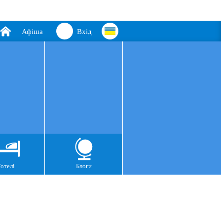
Афіша
Вхід
Готелі
Блоги