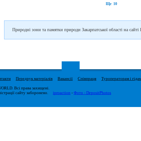
Ще 10
Природні зони та памятки природи Закарпатської області на сайті 
нтакти
Передрук матеріалів
Вакансії
Співпраця
Туроператорам і гіда
WORLD. Всі права захищені.
істрації сайту заборонено.
iproaction
-
Фото - DepositPhotos