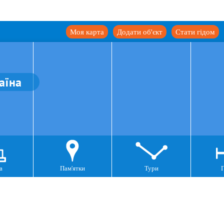
Моя карта
Додати об'єкт
Стати гідом
аїна
а
Пам'ятки
Тури