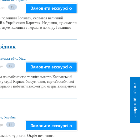
юди
19
Замовити екскурсію
ів полонини Боржави, сховався величний
 в Українських Карпатах. Не дивно, що саме він
, адже полонить з першого погляду і залишає
відник
вул. Червоне Плесо 77, м. Рахів 90600, Закарпатська обл., Україна
ди
12
Замовити екскурсію
 за привабливістю та унікальністю Карпатський
у серці Карпат, безсумнівно, вартий особливої
Зворотній зв`язок
країни і побачити високогірні озера, вимираючи
ь, Україна
ди
14
Замовити екскурсію
лькість туристів. Окрім величного