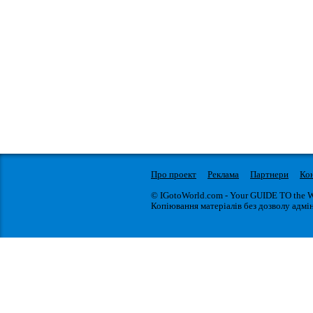
Про проект
Реклама
Партнери
Ко
© IGotoWorld.com - Your GUIDE TO the 
Копіювання матеріалів без дозволу адмін