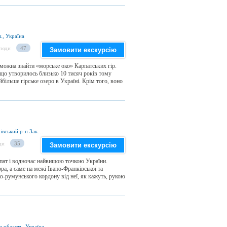
., Україна
сюди
47
Замовити екскурсію
ожна знайти «морське око» Карпатських гір.
що утворилось близько 10 тисяч років тому
більше гірське озеро в Україні. Крім того, воно
Надвірнянський р-н Івано-Франківської та Рахівський р-н Закарпатської областей, Україна
ди
35
Замовити екскурсію
ат і водночас найвищою точкою України.
а, а саме на межі Івано-Франківської та
ко-румунського кордону від неї, як кажуть, рукою
а область, Україна