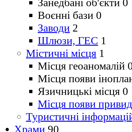
Занедбані об'єкти
0
Воєнні бази
0
Заводи
2
Шлюзи, ГЕС
1
Містичні місця
1
Місця геоаномалій
Місця появи інопла
Язичницькі місця
0
Місця появи привид
Туристичні інформаці
Храми
90