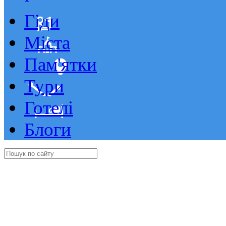
Гіди
Міста
Пам'ятки
Тури
Готелі
Блоги