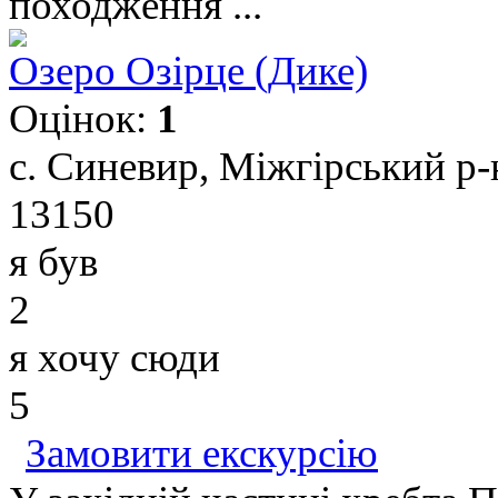
походження ...
Озеро Озірце (Дике)
Оцінок:
1
с. Синевир, Міжгірський р-н
13150
я був
2
я хочу сюди
5
Замовити екскурсію