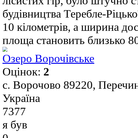
лісистих гір, було штучно 
будівництва Теребле-Ріцьк
10 кілометрів, а ширина дос
площа становить близько 80 
Озеро Ворочівське
Оцінок:
2
с. Ворочово 89220, Перечин
Україна
7377
я був
0