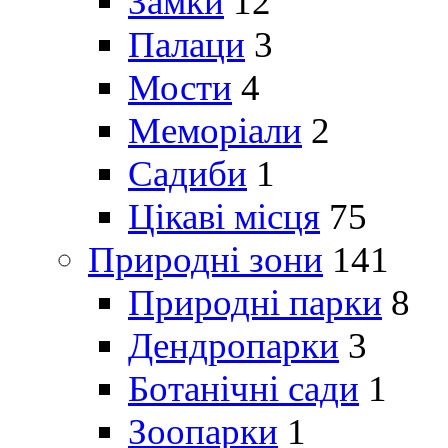
Замки
12
Палаци
3
Мости
4
Меморіали
2
Садиби
1
Цікаві місця
75
Природні зони
141
Природні парки
8
Дендропарки
3
Ботанічні сади
1
Зоопарки
1