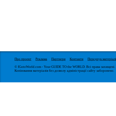
Про проект
Реклама
Партнери
Контакти
Передрук матеріал
© IGotoWorld.com - Your GUIDE TO the WORLD. Всі права захищені.
Копіювання матеріалів без дозволу адміністрації сайту заборонено.