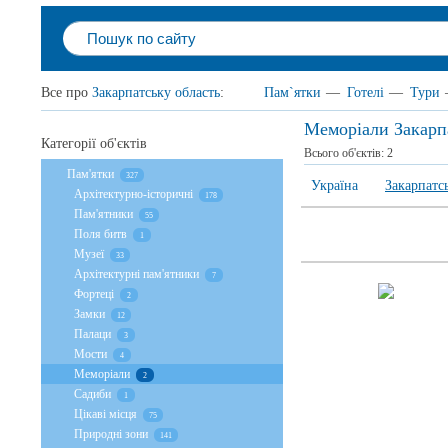
Все про
Закарпатську область
:
Пам`ятки
—
Готелі
—
Тури
Меморіали Закарп
Категорії об'єктів
Всього об'єктів:
2
Пам'ятки
327
Україна
Закарпатс
Архітектурно-історичні
178
Пам'ятники
55
Поля битв
1
Музеї
33
Архітектурні пам'ятники
7
Фортеці
2
Замки
12
Палаци
3
Мости
4
Меморіали
2
Садиби
1
Цікаві місця
75
Природні зони
141