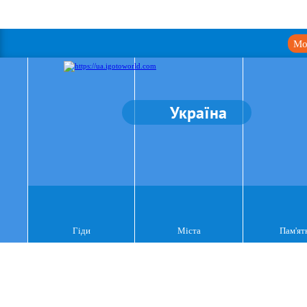
Мо
Україна
Гіди
Міста
Пам'ят