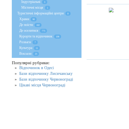
Індустріальні
3
Містичні місця
1
Туристичні інформаційні центри
8
Храми
90
Де поїсти
182
Де оселитися
775
Курорти та відпочинок
106
Розваги
7
Культура
11
Вокзали
25
Популярні рубрики:
Відпочинок в Одесі
Бази відпочинку Лисичанську
Бази відпочинку Червонограді
Цікаві місця Червонограді