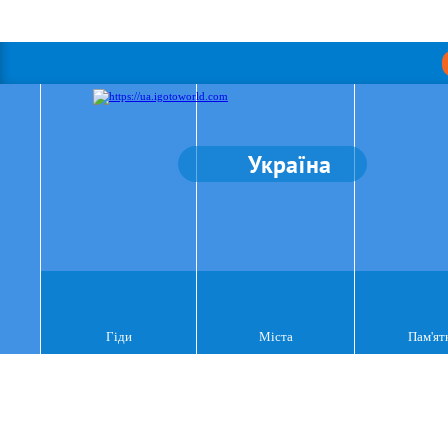
Україна
Гіди
Міста
Пам'ят