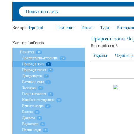
Все про
Чернівці
:
Пам`ятки
—
Готелі
—
Тури
—
Ресторан
Природні зони Че
Категорії об'єктів
Всього об'єктів:
3
Пам'ятки
32
Україна
Чернівець
Архітектурно-історичні
29
Природні зони
3
Природні парки
0
Дендропарки
0
Ботанічні сади
1
Зоопарки
0
Гори і височини
2
Каньйони та ущелини
0
Річки та озера
0
Болота
0
Джерела
0
Водоспади
0
Парки і сади
0