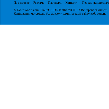
Про проект
Реклама
Партнери
Контакти
Передрук матеріал
© IGotoWorld.com - Your GUIDE TO the WORLD. Всі права захищені.
Копіювання матеріалів без дозволу адміністрації сайту заборонено.