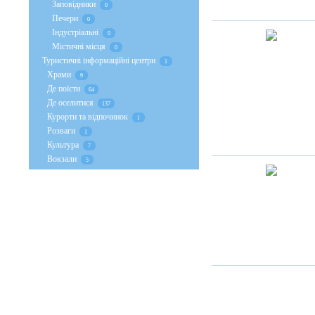
Заповідники
0
Печери
0
Індустріальні
0
Містичні місця
0
Туристичні інформаційні центри
1
Храми
9
Де поїсти
64
Де оселитися
137
Курорти та відпочинок
1
Розваги
1
Культура
7
Вокзали
5