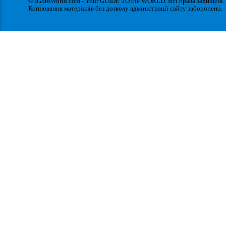
© IGotoWorld.com - Your GUIDE TO the WORLD. Всі права захищені.
Копіювання матеріалів без дозволу адміністрації сайту заборонено.