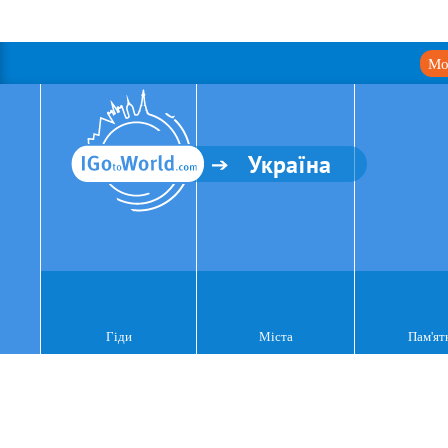
Мо
Україна
Гіди
Міста
Пам'ят