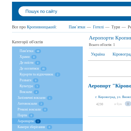
Все про
Кропивницький
:
Пам`ятки
—
Готелі
—
Тури
—
Р
Аеропорти Кропи
Категорії об'єктів
Всього об'єктів:
1
Пам'ятки
68
Україна
Кіровогра
Храми
8
Де поїсти
0
Де оселитися
85
Курорти та відпочинок
2
Розваги
0
Аеропорт "Кіров
Культура
5
Вокзали
4
г. Кировоград, ул. Яновс
Залізничні вокзали
1
Автовокзали
я був
0
4230
2
Річкові вокзали
0
Порти
0
Аеропорти
1
Камери зберігання
0