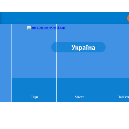
Україна
Гіди
Міста
Пам'ят