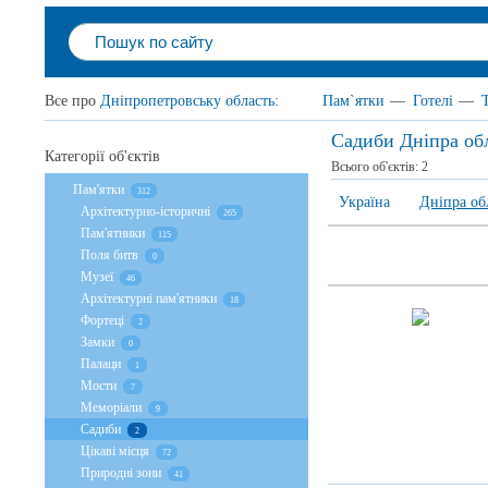
Все про
Дніпропетровську область
:
Пам`ятки
—
Готелі
—
Садиби Дніпра об
Категорії об'єктів
Всього об'єктів:
2
Пам'ятки
312
Україна
Дніпра об
Архітектурно-історичні
265
Пам'ятники
115
Поля битв
0
Музеї
46
Архітектурні пам'ятники
18
Фортеці
2
Замки
0
Палаци
1
Мости
7
Меморіали
9
Садиби
2
Цікаві місця
72
Природні зони
41