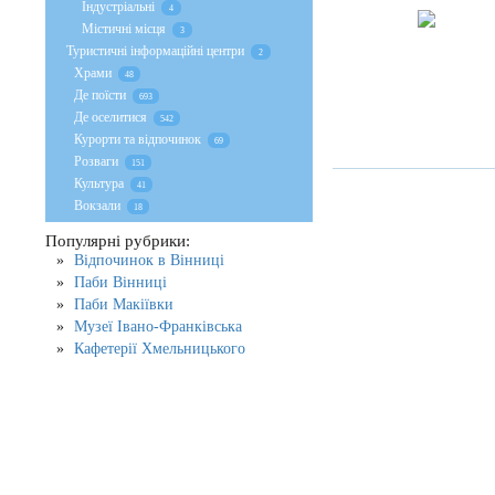
Індустріальні
4
Містичні місця
3
Туристичні інформаційні центри
2
Храми
48
Де поїсти
693
Де оселитися
542
Курорти та відпочинок
69
Розваги
151
Культура
41
Вокзали
18
Популярні рубрики:
Відпочинок в Вінниці
Паби Вінниці
Паби Макіївки
Музеї Івано-Франківська
Кафетерії Хмельницького