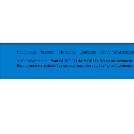
Про проект
Реклама
Партнери
Контакти
Передрук матеріал
© IGotoWorld.com - Your GUIDE TO the WORLD. Всі права захищені.
Копіювання матеріалів без дозволу адміністрації сайту заборонено.