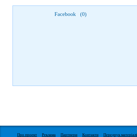
Facebook
(
0
)
Про проект
Реклама
Партнери
Контакти
Передрук матеріал