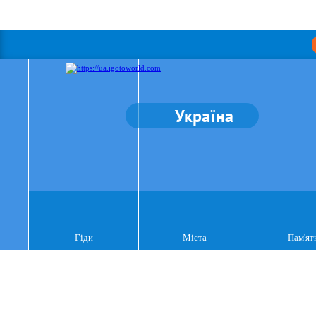
Україна
Гіди
Міста
Пам'ят