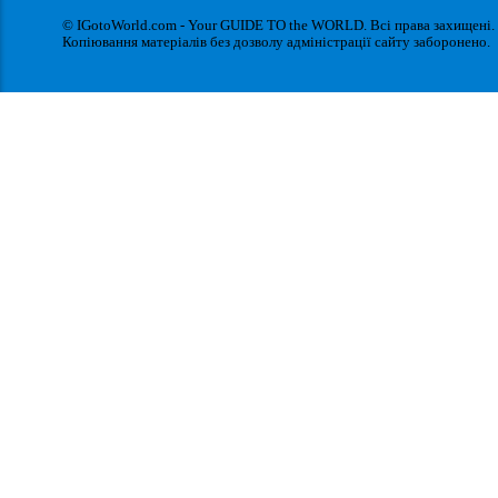
© IGotoWorld.com - Your GUIDE TO the WORLD. Всі права захищені.
Копіювання матеріалів без дозволу адміністрації сайту заборонено.