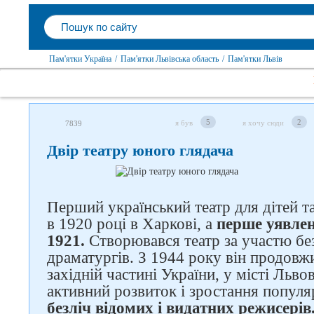
Пам'ятки Україна
/
Пам'ятки Львівська область
/
Пам'ятки Львів
5
2
я був
я хочу сюди
7839
Двір театру юного глядача
Перший український театр для дітей т
в 1920 році в Харкові, а
перше уявлен
1921.
Створювався театр за участю без
драматургів. З 1944 року він продовж
західній частині України, у місті Льво
Слідкуйте за нами в
активний розвиток і зростання популя
соцмережах
безліч відомих і видатних режисерів