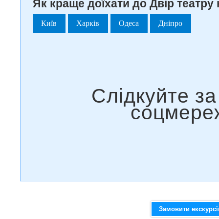
Як краще доїхати до Двір театру 
Київ
Харків
Одеса
Дніпро
Замовити екскурс