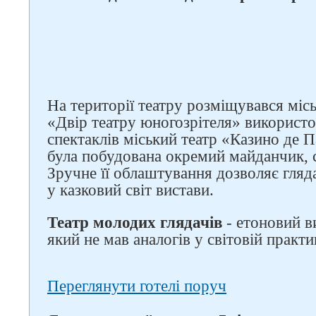
На території театру розміщувався міс
«Двір театру юногозрітеля» використ
спектаклів міський театр «Казино де П
була побудована окремий майданчик, 
Зручне її облаштування дозволяє гляд
у казковий світ вистави.
Театр молодих глядачів
- етоновий в
який не мав аналогів у світовій практи
Переглянути готелі поруч