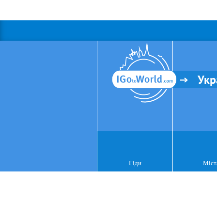
Укр
Гіди
Міст