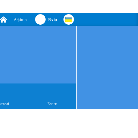
Афіша
Вхід
Готелі
Блоги