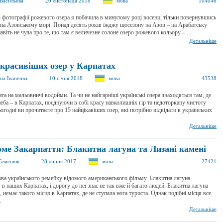
Васильева
20 листопада 2018
мова
104046
 фотографії рожевого озера я побачила в минулому році восени, тільки повернувшись
 на Азовському морі. Понад десять років їжджу щосезону на Азов – на Арабатську
навіть не чула про те, що там є величезне солоне озеро рожевого кольору – ...
Детальніше
йкрасивіших озер у Карпатах
на Іваненко
10 січня 2018
мова
43538
ата на мальовничі водойми. Та чи не найгарніші українські озера знаходяться там, де
еба – в Карпатах, поєднуючи в собі красу навколишніх гір та недоторкану чистоту
огодні ви прочитаєте про 15 найцікавіших озер, які потрібно відвідати в українських
Детальніше
оме Закарпаття: Блакитна лагуна та Лизані камені
Семенюк
28 липня 2017
мова
27421
азва українського ремейку відомого американського фільму. Блакитна лагуна
 в наших Карпатах, і дорогу до неї знає не так вже й багато людей. Блакитна лагуна
, немає такого місця в Карпатах, де не ступала нога туриста. Однак подібні місця все
.
Детальніше