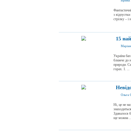
Ирина 
Фантастичні
з відпустки
стрілку – і 
15 на
Маріан
Україна баг
ближче до н
природи. Сь
горах. 1. ...
Невід
Ольга 
Ні, це не н
знаходиться
Здавалося б
ще можна ..