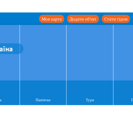
Моя карта
Додати об'єкт
Стати гідом
аїна
а
Пам'ятки
Тури