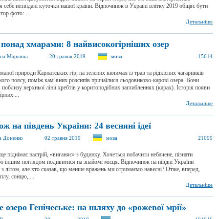
я себе незвідані куточки нашої країни. Відпочинок в Україні влітку 2019 обіцяє бути
тор фото: ...
Детальніше
 понад хмарами: 8 найвисокогірніших озер
на Маркина
20 травня 2019
мова
15614
маної природи Карпатських гір, на зелених килимах із трав та рідкісних чагарників
кого поясу, поміж кам’яних розсипів причаїлися льодовиково-карові озера. Вони
 поблизу верхньої лінії хребтів у коритоподібних заглибленнях (карах). Історія появи
рних ...
Детальніше
ж на південь України: 24 весняні ідеї
а Доненко
02 травня 2019
мова
21099
це піднімає настрій, «виганяє» з будинку. Хочеться побачити небачене, пізнати
бо іншим поглядом подивитися на знайомі місця. Відпочинок на півдні України
 з літом, але хто сказав, що менше вражень ми отримаємо навесні? Отже, вперед,
плу, сонцю, ...
Детальніше
 озеро Генічеське: на шляху до «рожевої мрії»