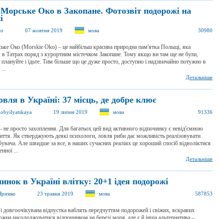
 Морське Око в Закопане. Фотозвіт подорожі на
і
to
07 жовтня 2019
мова
30980
ке Око (Morskie Oko) – це найбільш красива природна пам'ятка Польщі, яка
 в Татрах поряд з курортним містечком Закопане. Тому якщо ви там ще не були,
 плануйте і їдьте. Тим більше що це дуже просто, доступно і надзвичайно потужно в
...
Детальніше
вля в Україні: 37 місць, де добре клює
obyilyatskaya
19 липня 2019
мова
91336
 не просто захоплення. Для багатьох цей вид активного відпочинку є невід'ємною
ття. Як стверджують деякі психологи, ловля риби дає можливість реалізовувати
бувача. Але швидше за все, в наших сучасних реаліях це хороший спосіб відволіктися
нної ...
Детальніше
инок в Україні влітку: 20+1 ідея подорожі
Яримко
23 травня 2019
мова
587853
 і довгоочікувана відпустка ваблять передчуттям подорожей і свіжих, яскравих
жна насолоджуватися відпочинком на березі моря, але є й інша альтернатива –