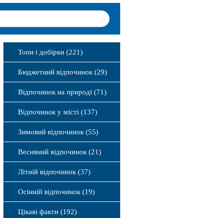
Топи і добірки (221)
Бюджетний відпочинок (29)
Відпочинок на природі (71)
Відпочинок у місті (137)
Зимовий відпочинок (55)
Весняний відпочинок (21)
Літній відпочинок (37)
Осінній відпочинок (19)
Цікаві факти (192)