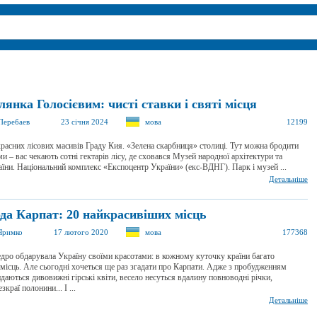
янка Голосієвим: чисті ставки і святі місця
Перебаев
23 січня 2024
мова
12199
расних лісових масивів Граду Кия. «Зелена скарбниця» столиці. Тут можна бродити
и – вас чекають сотні гектарів лісу, де сховався Музей народної архітектури та
їни. Національний комплекс «Експоцентр України» (екс-ВДНГ). Парк і музей ...
Детальніше
да Карпат: 20 найкрасивіших місць
Яримко
17 лютого 2020
мова
177368
дро обдарувала Україну своїми красотами: в кожному куточку країни багато
місць. Але сьогодні хочеться ще раз згадати про Карпати. Адже з пробудженням
даються дивовижні гірські квіти, весело несуться вдалину повноводні річки,
зкраї полонини... І ...
Детальніше