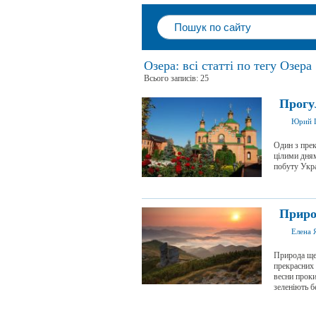
Озера: всі статті по тегу Озера
Всього записів: 25
Прогул
Юрий 
Один з прек
цілими дням
побуту Укра
Приро
Елена 
Природа ще
прекрасних 
весни проки
зеленіють бе