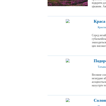
відкрити дл
цікавим. Ав
Краса
Кристи
Серед незай
субальпійсь
знаходяться
цих високогі
Подоро
Татьян
Весняне сон
незвідане а
асоціюється
назустріч те
Солоне