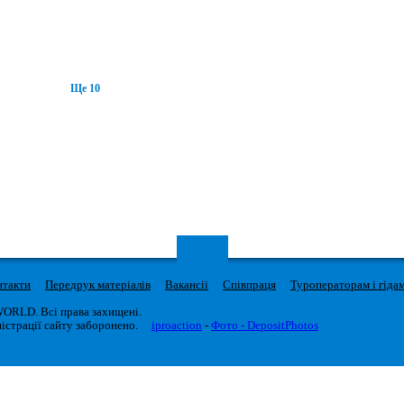
Ще 10
нтакти
Передрук матеріалів
Вакансії
Співпраця
Туроператорам і гіда
WORLD. Всі права захищені.
істрації сайту заборонено.
iproaction
-
Фото - DepositPhotos