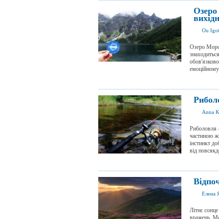
Озеро
вихідн
Ou Igo
Озеро Морсь
знаходиться
обов'язково
емоційному 
Риболо
Anna K
Риболовля –
частиною жи
інстинкт до
від повсякде
Відпоч
Елена 
Літнє сонце
вражень. Мо