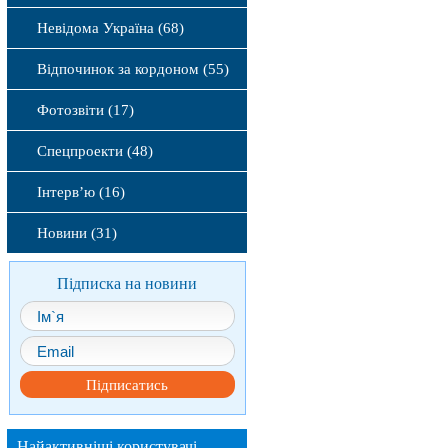
Невідома Україна (68)
Відпочинок за кордоном (55)
Фотозвіти (17)
Спецпроекти (48)
Інтерв’ю (16)
Новини (31)
Підписка на новини
Підписатись
Найактивніші користувачі