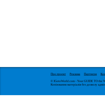
Про проект
Реклама
Партнери
Ко
© IGotoWorld.com - Your GUIDE TO the 
Копіювання матеріалів без дозволу адмін