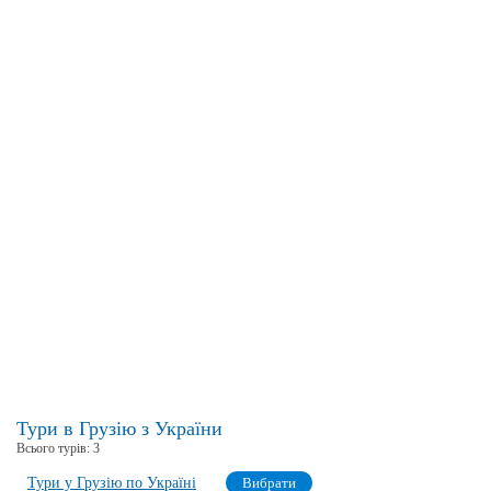
Тури в Грузію з України
Всього турів:
3
Тури у Грузію по Україні
Вибрати