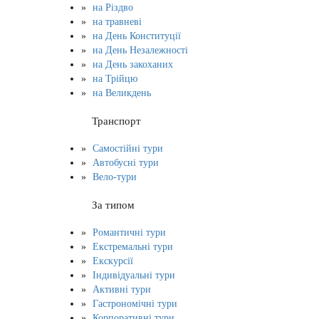
на Різдво
на травневі
на День Конституції
на День Незалежності
на День закоханих
на Трійцю
на Великдень
Транспорт
Самостійні тури
Автобусні тури
Вело-тури
За типом
Романтичні тури
Екстремальні тури
Екскурсії
Індивідуальні тури
Активні тури
Гастрономічні тури
Корпоративні тури