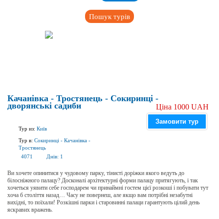
Пошук турів
Качанівка - Тростянець - Сокиринці -
дворянські садиби
Ціна 1000 UAH
Замовити тур
Тур из:
Київ
Тур в:
Сокиринці
-
Качанівка
-
Тростянець
4071
Днів:
1
Ви хочете опинитися у чудовому парку, тінисті доріжки якого ведуть до
білосніжного палацу? Досконалі архітектурні форми палацу притягують, і так
хочеться уявити себе господарем чи принаймні гостем цієї розкоші і побувати тут
хоча б століття назад… Часу не повернеш, але якщо вам потрібні незабутні
вихідні, то поїхали! Розкішні парки і старовинні палаци гарантують цілий день
яскравих вражень.