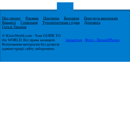
Про проект
Реклама
Партнери
Контакти
Передрук матеріалів
Вакансії
Співпраця
Туроператорам і гідам
Допомога
Готелі України
© IGotoWorld.com - Your GUIDE TO
the WORLD. Всі права захищені.
iproaction
-
Фото - DepositPhotos
Копіювання матеріалів без дозволу
адміністрації сайту заборонено.