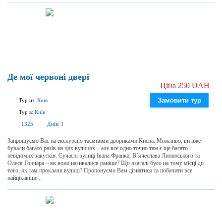
Де мої червоні двері
Ціна 250 UAH
Замовити тур
Тур из:
Київ
Тур в:
Київ
1325
Днів:
1
Запрошуємо Вас на екскурсію таємними двориками Києва. Можливо, ви вже
бували багато разів на цих вулицях – але все одно точно там є ще багато
невідомих закутків. Сучасні вулиці Івана Франка, В’ячеслава Липинського та
Олеся Гончара – як вони називалися раніше? Що взагалі було на тому місці до
того, як там проклали вулиці? Пропонуємо Вам дізнатися та побачити все
найцікавіше...