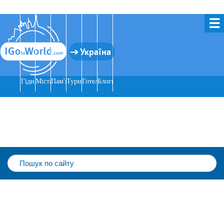
☰
Україна
Гіди
Міста
Пам'ятки
Тури
Готелі
Блоги