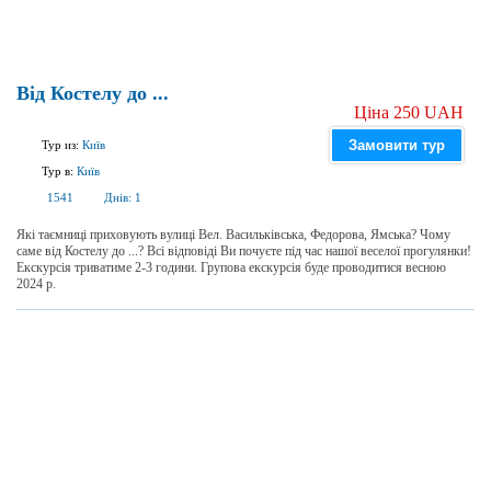
Від Костелу до ...
Ціна 250 UAH
Замовити тур
Тур из:
Київ
Тур в:
Київ
1541
Днів:
1
Які таємниці приховують вулиці Вел. Васильківська, Федорова, Ямська? Чому
саме від Костелу до ...? Всі відповіді Ви почуєте під час нашої веселої прогулянки!
Екскурсія триватиме 2-3 години. Групова екскурсія буде проводитися весною
2024 р.