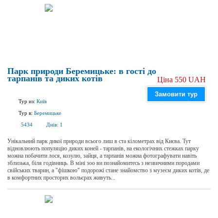
Парк природи Беремицьке: в гості до
тарпанів та диких котів
Ціна 550 UAH
Замовити тур
Тур из:
Київ
Тур в:
Беремицьке
5434
Днів:
1
Унікальний парк дикої природи всього лиш в ста кілометрах від Києва. Тут
відновлюють популяцію диких коней - тарпанів, на екологічних стежках парку
можна побачити лося, козулю, зайця, а тарпанів можна фотографувати навіть
зблизька, біля годівниць. В міні зоо ви познайомитесь з незвичними породами
свійських тварин, а "фішкою" подорожі стане знайомство з музеєм диких котів, де
в комфортних просторих вольєрах живуть...