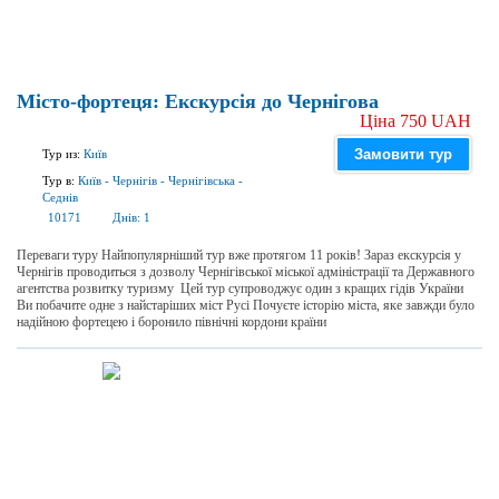
Місто-фортеця: Екскурсія до Чернігова
Ціна 750 UAH
Замовити тур
Тур из:
Київ
Тур в:
Київ
-
Чернігів
-
Чернігівська
-
Седнів
10171
Днів:
1
Переваги туру Найпопулярніший тур вже протягом 11 років! Зараз екскурсія у
Чернігів проводиться з дозволу Чернігівської міської адміністрації та Державного
агентства розвитку туризму Цей тур супроводжує один з кращих гідів України
Ви побачите одне з найстаріших міст Русі Почуєте історію міста, яке завжди було
надійною фортецею і боронило північні кордони країни