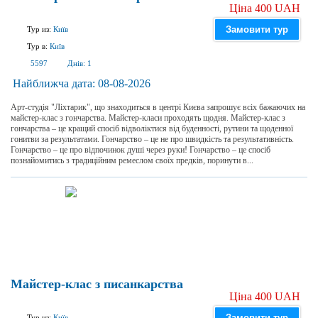
Ціна 400 UAH
Замовити тур
Тур из:
Київ
Тур в:
Київ
5597
Днів:
1
Найближча дата:
08-08-2026
Арт-студія "Ліхтарик", що знаходиться в центрі Києва запрошує всіх бажаючих на
майстер-клас з гончарства. Майстер-класи проходять щодня. Майстер-клас з
гончарства – це кращий спосіб відволіктися від буденності, рутини та щоденної
гонитви за результатами. Гончарство – це не про швидкість та результативність.
Гончарство – це про відпочинок душі через руки! Гончарство – це спосіб
познайомитись з традиційним ремеслом своїх предків, поринути в...
Майстер-клас з писанкарства
Ціна 400 UAH
Замовити тур
Тур из:
Київ