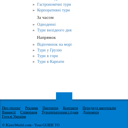
Гастрономічні тури
Корпоративні тури
За часом
Одноденні
Тури вихідного дня
Напрямок
Відпочинок на морі
Тури у Грузію
Тури в гори
Тури в Карпати
Про проект
Реклама
Партнери
Контакти
Передрук матеріалів
Вакансії
Співпраця
Туроператорам і гідам
Допомога
Готелі України
© IGotoWorld.com - Your GUIDE TO