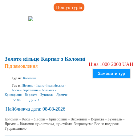
Пошук турів
Золоте кільце Карпат з Коломиї
Ціна 1000-2000 UAH
Під замовлення
Замовити тур
Тур из:
Коломия
Тур в:
Пістинь
-
Івано-Франківська
-
Косів
-
Верховина
-
Коломия
-
Криворівня
-
Ворохта
-
Буковель
-
Яремче
5186
Днів:
1
Найближча дата:
08-08-2026
Коломия – Косів – Яворів – Криворівня – Верховина – Ворохта – Буковель –
Яремче – Коломия що-вівторка, що-суботи Запрошуємо Вас на подорож
Гуцульщиною