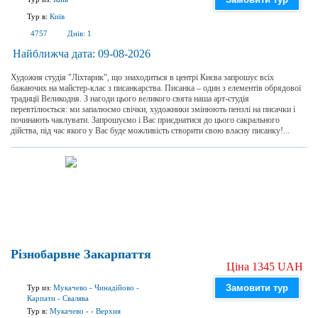
Тур в:
Київ
4757
Днів:
1
Найближча дата:
09-08-2026
Художня студія "Ліхтарик", що знаходиться в центрі Києва запрошує всіх
бажаючих на майстер-клас з писанкарства. Писанка – один з елементів обрядової
традиції Великодня. З нагоди цього великого свята наша арт-студія
перевтілюється: ми запалюємо свічки, художники змінюють пензлі на писачки і
починають чаклувати. Запрошуємо і Вас приєднатися до цього сакрального
дійства, під час якого у Вас буде можливість створити свою власну писанку!...
Різнобарвне Закарпаття
Ціна 1345 UAH
Замовити тур
Тур из:
Мукачево
-
Чинадійово
-
Карпати
-
Свалява
Тур в:
Мукачево
-
-
Верхня