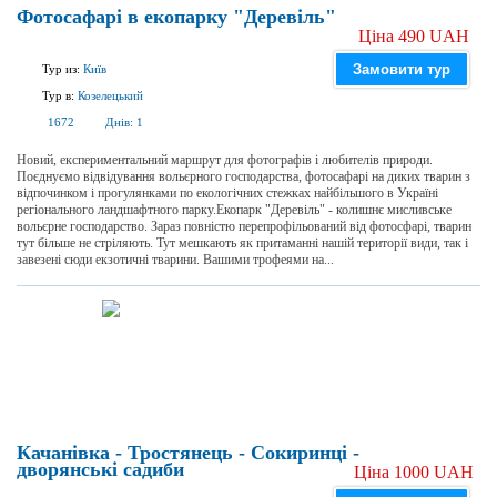
Фотосафарі в екопарку "Деревіль"
Ціна 490 UAH
Замовити тур
Тур из:
Київ
Тур в:
Козелецький
1672
Днів:
1
Новий, експериментальний маршрут для фотографів і любителів природи.
Поєднуємо відвідування вольєрного господарства, фотосафарі на диких тварин з
відпочинком і прогулянками по екологічних стежках найбільшого в Україні
регіонального ландшафтного парку.Екопарк "Деревіль" - колишнє мисливське
вольєрне господарство. Зараз повністю перепрофільований від фотосфарі, тварин
тут більше не стріляють. Тут мешкають як притаманні нашій території види, так і
завезені сюди екзотичні тварини. Вашими трофеями на...
Качанівка - Тростянець - Сокиринці -
дворянські садиби
Ціна 1000 UAH