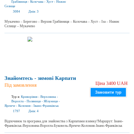
Грабівниця
-
Колочава
-
Хуст
-
Нижнє
Селище
3084
Днів:
3
Мукачево – Берегово – Верхня Грабівниця – Колочава – Хуст – Іза – Нижнє
Селище – Мукачево
Знайомтесь - зимові Карпати
Ціна 3400 UAH
Під замовлення
Замовити тур
Тур в:
Криворівня
-
Верховина
-
Ворохта
-
Поляниця
-
Яблуниця
-
Яремче
-
Коломия
-
Івано-Франківськ
1797
Днів:
4
Відпочинок та програма для знайомства з Карпатами взимку!Маршрут: Івано-
Франківськ-Верховина-Ворохта-Буковель-Яремче-Коломия-Івано-Франківськ