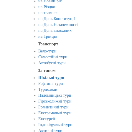
на Новий рік
на Різдво
на травневі
на День Конституції
на День Незалежності
на День закоханих
на Трійцю
Транспорт
Вело-тури
Самостійні тури
Автобусні тури
За типом
Шкільні тури
Рафтинг-тури
Турпоходи
Паломницькі тури
Гірськолижні тури
Романтичні тури
Екстремальні тури
Екскурсії
Індивідуальні тури
Активні тури