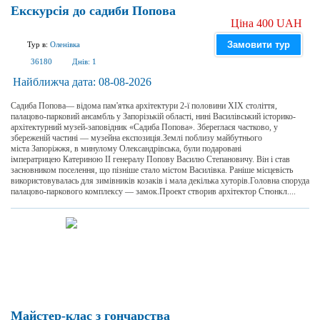
Екскурсія до садиби Попова
Ціна 400 UAH
Замовити тур
Тур в:
Оленівка
36180
Днів:
1
Найближча дата:
08-08-2026
Садиба Попова— відома пам'ятка архітектури 2-ї половини XIX століття,
палацово-парковий ансамбль у Запорізькій області, нині Василівський історико-
архітектурний музей-заповідник «Садиба Попова». Збереглася частково, у
збереженій частині — музейна експозиція.Землі поблизу майбутнього
міста Запоріжжя, в минулому Олександрівська, були подаровані
імператрицею Катериною II генералу Попову Василю Степановичу. Він і став
засновником поселення, що пізніше стало містом Василівка. Раніше місцевість
використовувалась для зимівників козаків і мала декілька хуторів.Головна споруда
палацово-паркового комплексу — замок.Проект створив архітектор Стюнкл....
Майстер-клас з гончарства