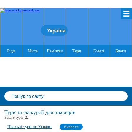
☰
Україна
Гіди
Міста
Пам'ятки
Тури
Готелі
Блоги
Тури та екскурсії для школярів
Всього турів:
22
Шкільні тури по Україні
Вибрати