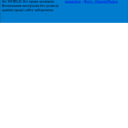
the WORLD. Всі права захищені.
iproaction
-
Фото - DepositPhotos
Копіювання матеріалів без дозволу
адміністрації сайту заборонено.