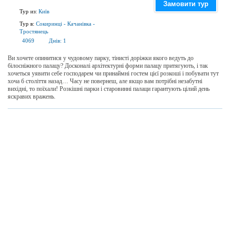
Замовити тур
Тур из:
Київ
Тур в:
Сокиринці
-
Качанівка
-
Тростянець
4069
Днів:
1
Ви хочете опинитися у чудовому парку, тінисті доріжки якого ведуть до
білосніжного палацу? Досконалі архітектурні форми палацу притягують, і так
хочеться уявити себе господарем чи принаймні гостем цієї розкоші і побувати тут
хоча б століття назад… Часу не повернеш, але якщо вам потрібні незабутні
вихідні, то поїхали! Розкішні парки і старовинні палаци гарантують цілий день
яскравих вражень.