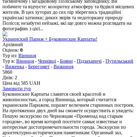
таємничому і загадковому Поліському заповіднику. Ви
побачите та відчуєте: колоритну атмосферу та будівлі місцевих
жителів. В цих хуторах до сих пір збереглись традиційні
українські хатинки; диких звірів та недоторкану природу
Полісся; незабутні пейзажі, які ще довго можна розглядати на
фотографіях з цієї...
Украинский Париж + Буковинские Карпаты!
Архівний
Оцінок:
0
Тур из:
Вінниця
Тур в:
Вінниця
-
Чернівці
-
Бояни
-
Підзахаричі
-
Путильський
-
Виженка
-
Берегомет
-
Вижниця
5860
Днів:
2
Ціна від 585 UAH
Замовити тур
Буковинские Карпаты славятся своей красотой и
живописностью, а город Винница, который считается
украинским Парижем, поразит величием старинных построек.
На протяжении двух дней вы сможете осуществить и увидеть:
Пешую экскурсию по Черновцам «Променад над старым
городом», во время которой посетите самые известные и
интересные достопримечательности города. Экскурсии по
архитектурно-историческим памятникам: Органный зал,