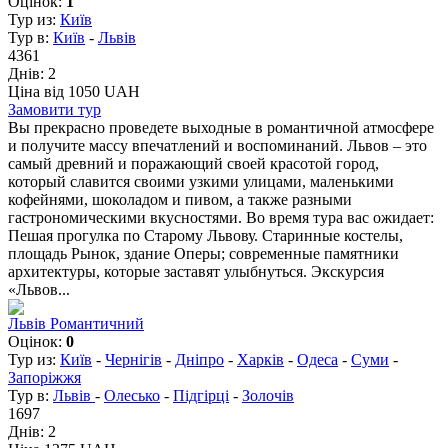
Оцінок:
1
Тур из:
Київ
Тур в:
Київ
-
Львів
4361
Днів:
2
Ціна від 1050 UAH
Замовити тур
Вы прекрасно проведете выходные в романтичной атмосфере
и получите массу впечатлений и воспоминаний. Львов – это
самый древний и поражающий своей красотой город,
который славится своими узкими улицами, маленькими
кофейнями, шоколадом и пивом, а также разными
гастрономическими вкусностями. Во время тура вас ожидает:
Пешая прогулка по Старому Львову. Старинные костелы,
площадь Рынок, здание Оперы; современные памятники
архитектуры, которые заставят улыбнуться. Экскурсия
«Львов...
Львів Романтичний
Оцінок:
0
Тур из:
Київ
-
Чернігів
-
Дніпро
-
Харків
-
Одеса
-
Суми
-
Запоріжжя
Тур в:
Львів
-
Олесько
-
Підгірці
-
Золочів
1697
Днів:
2