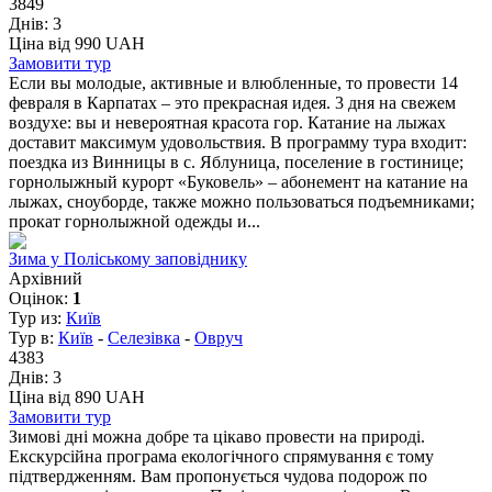
3849
Днів:
3
Ціна від 990 UAH
Замовити тур
Если вы молодые, активные и влюбленные, то провести 14
февраля в Карпатах – это прекрасная идея. 3 дня на свежем
воздухе: вы и невероятная красота гор. Катание на лыжах
доставит максимум удовольствия. В программу тура входит:
поездка из Винницы в с. Яблуница, поселение в гостинице;
горнолыжный курорт «Буковель» – абонемент на катание на
лыжах, сноуборде, также можно пользоваться подъемниками;
прокат горнолыжной одежды и...
Зима у Поліському заповіднику
Архівний
Оцінок:
1
Тур из:
Київ
Тур в:
Київ
-
Селезівка
-
Овруч
4383
Днів:
3
Ціна від 890 UAH
Замовити тур
Зимові дні можна добре та цікаво провести на природі.
Екскурсійна програма екологічного спрямування є тому
підтвердженням. Вам пропонується чудова подорож по