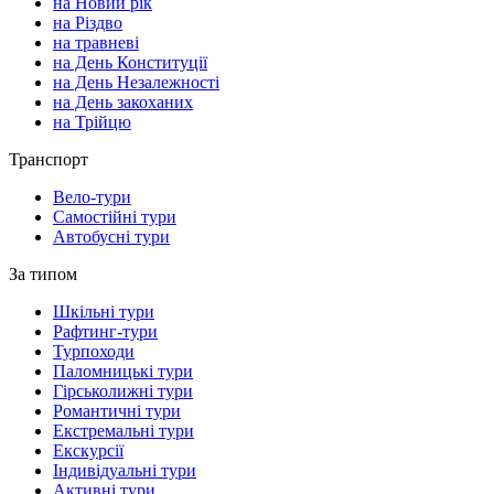
на Новий рік
на Різдво
на травневі
на День Конституції
на День Незалежності
на День закоханих
на Трійцю
Транспорт
Вело-тури
Самостійні тури
Автобусні тури
За типом
Шкільні тури
Рафтинг-тури
Турпоходи
Паломницькі тури
Гірськолижні тури
Романтичні тури
Екстремальні тури
Екскурсії
Індивідуальні тури
Активні тури