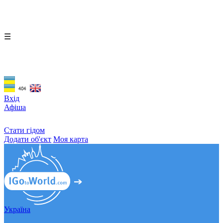
☰
Вхід
Афіша
Стати гідом
Додати об'єкт
Моя карта
Україна