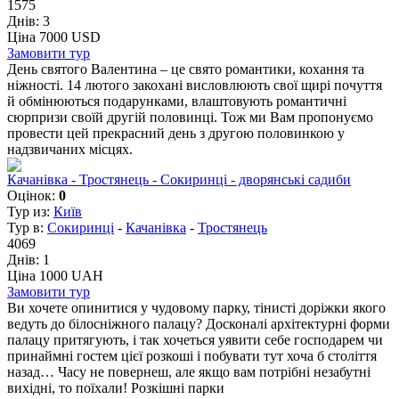
1575
Днів:
3
Ціна 7000 USD
Замовити тур
День святого Валентина – це свято романтики, кохання та
ніжності. 14 лютого закохані висловлюють свої щирі почуття
й обмінюються подарунками, влаштовують романтичні
сюрпризи своїй другій половинці. Тож ми Вам пропонуємо
провести цей прекрасний день з другою половинкою у
надзвичаних місцях.
Качанівка - Тростянець - Сокиринці - дворянські садиби
Оцінок:
0
Тур из:
Київ
Тур в:
Сокиринці
-
Качанівка
-
Тростянець
4069
Днів:
1
Ціна 1000 UAH
Замовити тур
Ви хочете опинитися у чудовому парку, тінисті доріжки якого
ведуть до білосніжного палацу? Досконалі архітектурні форми
палацу притягують, і так хочеться уявити себе господарем чи
принаймні гостем цієї розкоші і побувати тут хоча б століття
назад… Часу не повернеш, але якщо вам потрібні незабутні
вихідні, то поїхали! Розкішні парки