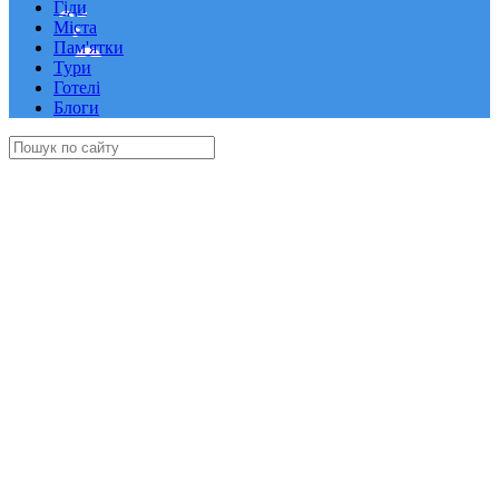
Гіди
Міста
Пам'ятки
Тури
Готелі
Блоги