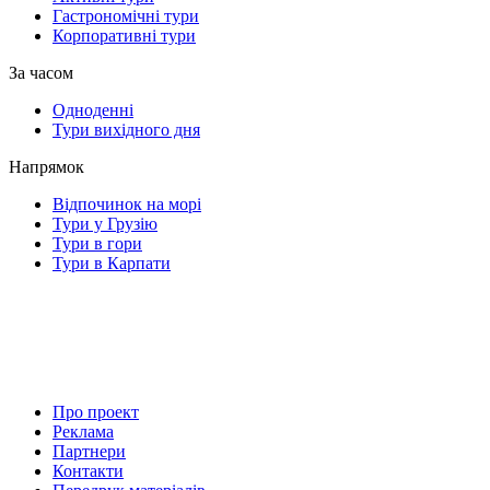
Гастрономічні тури
Корпоративні тури
За часом
Одноденні
Тури вихідного дня
Напрямок
Відпочинок на морі
Тури у Грузію
Тури в гори
Тури в Карпати
Про проект
Реклама
Партнери
Контакти