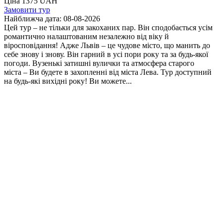
Ціна 1375 UAH
Замовити тур
Найближча дата:
08-08-2026
Цей тур – не тільки для закоханих пар. Він сподобається усім
романтично налаштованим незалежно від віку й
віросповідання! Адже Львів – це чудове місто, що манить до
себе знову і знову. Він гарний в усі пори року та за будь-якої
погоди. Вузенькі затишні вулички та атмосфера старого
міста – Ви будете в захопленні від міста Лева. Тур доступний
на будь-які вихідні року! Ви можете...