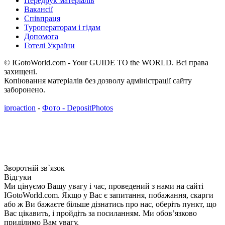
Передрук матеріалів
Вакансії
Співпраця
Туроператорам і гідам
Допомога
Готелі України
© IGotoWorld.com - Your GUIDE TO the WORLD. Всі права
захищені.
Копіювання матеріалів без дозволу адміністрації сайту
заборонено.
iproaction
-
Фото - DepositPhotos
Зворотній зв`язок
Відгуки
Ми цінуємо Вашу увагу і час, проведений з нами на сайті
IGotoWorld.com. Якщо у Вас є запитання, побажання, скарги
або ж Ви бажаєте більше дізнатись про нас, оберіть пункт, що
Вас цікавить, і пройдіть за посиланням. Ми обов’язково
приділимо Вам увагу.