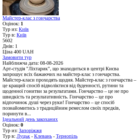
Майстер-клас з гончарства
Оцінок:
1
Тур из:
Київ
Тур в:
Київ
5602
Днів:
1
Ціна 400 UAH
Замовити тур
Найближча дата:
08-08-2026
Арт-студія "Ліхтарик", що знаходиться в центрі Києва
запрошує всіх бажаючих на майстер-клас з гончарства.
Майстер-класи проходять щодня. Майстер-клас з гончарства –
це кращий спосіб відволіктися від буденності, рутини та
щоденної гонитви за результатами. Гончарство – це не про
швидкість та результативність. Гончарство – це про
відпочинок душі через руки! Гончарство – це спосіб
познайомитись з традиційним ремеслом своїх предків,
поринути в...
Ідеальний день закоханих
Оцінок:
0
Тур из:
Запоріжжя
Тур в:
Луцьк
-
Клевань
-
Тернопіль