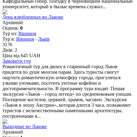
Кафедральный собор. Поездку в Черновицкий национальный
университет, который в былые времена служил...
День влюбленных во Львове
Архівний
Оцінок:
0
Тур из:
Вінниця
Тур в:
Вінниця
-
Львів
3176
Днів:
2
Ціна від 645 UAH
Замовити тур
Романтичный тур для двоих в старинный город Львов
придется по душе многим парам. Здесь туристы смогут
ощутить романтическую атмосферу города, прогуляться
узкими улочками, посетить уютные кофейни и
достопримечательности. В программу тура входят: Пешая
экскурсия «Львов – город легенд» по средневековым улицам.
Посещение костелов, церквей, храмов, часовен. Экскурсия
«Львов в эпоху Австрии», которая длится 3 часа, познакомит
туристов с величественными памятниками архитектуры,
построенными в...
Выходные во Львове
Архівний