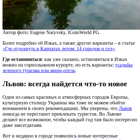
Автор фото: Eugene Naryvsky, IGotoWorld PG.
Более подробно об Изках, а также другие варианты – в статье
«Где отдохнуть в Карпатах летом: 14 городов и сел»
.
Где остановиться
: как уже сказано, остановиться в Изках
можно на горнолыжном курорте, но есть варианты:
усадьбы
зеленого туризма или мини-отель
.
Львов: всегда найдется что-то новое
Один из самых красивых и атмосферных городов Европы,
культурную столицу Украины мы тоже не можем обойти
вниманием в своих рекомендациях. Мы уверены, что
Львов
никогда не перестанет привлекать туристов. Во Львове
делают все возможное, чтобы каждый год там было интересно
даже завсегдатаям.
Вот и недавно в городе появились новые интересные