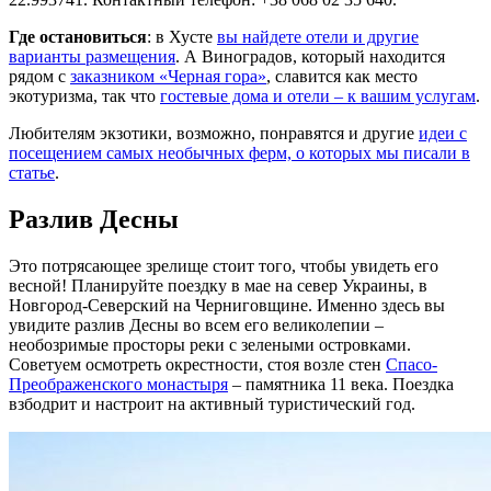
Где остановиться
: в Хусте
вы найдете отели и другие
варианты размещения
. А Виноградов, который находится
рядом с
заказником «Черная гора»
, славится как место
экотуризма, так что
гостевые дома и отели – к вашим услугам
.
Любителям экзотики, возможно, понравятся и другие
идеи с
посещением самых необычных ферм, о которых мы писали в
статье
.
Разлив Десны
Это потрясающее зрелище стоит того, чтобы увидеть его
весной! Планируйте поездку в мае на север Украины, в
Новгород-Северский на Черниговщине. Именно здесь вы
увидите разлив Десны во всем его великолепии –
необозримые просторы реки с зелеными островками.
Советуем осмотреть окрестности, стоя возле стен
Спасо-
Преображенского монастыря
– памятника 11 века. Поездка
взбодрит и настроит на активный туристический год.