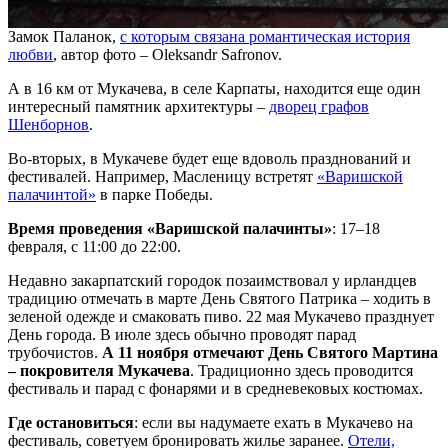
Замок Паланок,
с которым связана романтическая история
любви
, автор фото – Oleksandr Safronov.
А в 16 км от Мукачева, в селе Карпаты, находится еще один
интересный памятник архитектуры –
дворец графов
Шенборнов
.
Во-вторых, в Мукачеве будет еще вдоволь празднований и
фестивалей. Например, Масленицу встретят
«Варишской
палачинтой»
в парке Победы.
Время проведения «Варишской палачинты»
: 17–18
февраля, с 11:00 до 22:00.
Недавно закарпатский городок позаимствовал у ирландцев
традицию отмечать в марте День Святого Патрика – ходить в
зеленой одежде и смаковать пиво. 22 мая Мукачево празднует
День города. В июле здесь обычно проводят парад
трубочистов.
А 11 ноября отмечают День Святого Мартина
– покровителя Мукачева
. Традиционно здесь проводится
фестиваль и парад с фонарями и в средневековых костюмах.
Где остановиться
: если вы надумаете ехать в Мукачево на
фестиваль, советуем бронировать жилье заранее.
Отели,