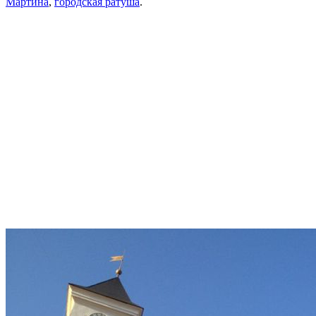
Мартина
,
городская ратуша
.