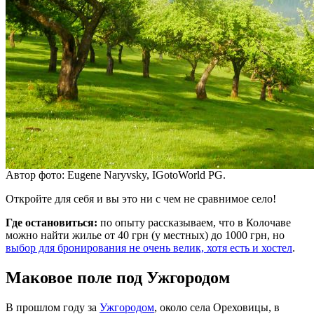
Автор фото: Eugene Naryvsky, IGotoWorld PG.
Откройте для себя и вы это ни с чем не сравнимое село!
Где остановиться:
по опыту рассказываем, что в Колочаве
можно найти жилье от 40 грн (у местных) до 1000 грн, но
выбор для бронирования не очень велик, хотя есть и хостел
.
Маковое поле под Ужгородом
В прошлом году за
Ужгородом
, около села Ореховицы, в