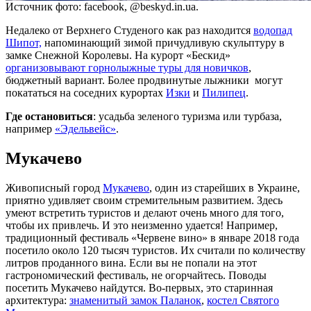
Источник фото: facebook, @beskyd.in.ua.
Недалеко от Верхнего Студеного как раз находится
водопад
Шипот,
напоминающий зимой причудливую скульптуру в
замке Снежной Королевы. На курорт «Бескид»
организовывают горнолыжные туры для новичков
,
бюджетный вариант. Более продвинутые лыжники могут
покататься на соседних курортах
Изки
и
Пилипец
.
Где остановиться
: усадьба зеленого туризма или турбаза,
например
«Эдельвейс»
.
Мукачево
Живописный город
Мукачево
, один из старейших в Украине,
приятно удивляет своим стремительным развитием. Здесь
умеют встретить туристов и делают очень много для того,
чтобы их привлечь. И это неизменно удается! Например,
традиционный фестиваль «Червене вино» в январе 2018 года
посетило около 120 тысяч туристов. Их считали по количеству
литров проданного вина. Если вы не попали на этот
гастрономический фестиваль, не огорчайтесь. Поводы
посетить Мукачево найдутся. Во-первых, это старинная
архитектура:
знаменитый замок Паланок
,
костел Святого