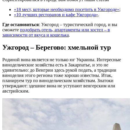
«18 мест, которые необходимо посетить в Ужгороде»
;
«10 лучших ресторанов и кафе Ужгорода»
.
Где остановиться
: Ужгород – туристический город, и вы
сможете
подобрать отель, апартаменты или хостел – в
зависимости от вкуса и кошелька
.
Ужгород – Берегово: хмельной тур
Родиной вина является не только юг Украины. Интересные
винодельческие хозяйства есть в Закарпатье, и это не
удивительно: до Венгрии здесь рукой подать, а традиции
виноделия этого региона тоже хорошо известны. Итак,
планируем тур по винодельческим хозяйствам. Знатоки
утверждают: здешние вина не уступают венгерским или
австрийским.