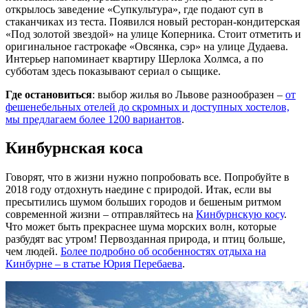
открылось заведение «Супкультура», где подают суп в
стаканчиках из теста. Появился новый ресторан-кондитерская
«Под золотой звездой» на улице Коперника. Стоит отметить и
оригинальное гастрокафе «Овсянка, сэр» на улице Дудаева.
Интерьер напоминает квартиру Шерлока Холмса, а по
субботам здесь показывают сериал о сыщике.
Где остановиться
: выбор жилья во Львове разнообразен –
от
фешенебельных отелей до скромных и доступных хостелов,
мы предлагаем более 1200 вариантов
.
Кинбурнская коса
Говорят, что в жизни нужно попробовать все. Попробуйте в
2018 году отдохнуть наедине с природой. Итак, если вы
пресытились шумом больших городов и бешеным ритмом
современной жизни – отправляйтесь на
Кинбурнскую косу
.
Что может быть прекраснее шума морских волн, которые
разбудят вас утром! Первозданная природа, и птиц больше,
чем людей.
Более подробно об особенностях отдыха на
Кинбурне – в статье Юрия Перебаева
.