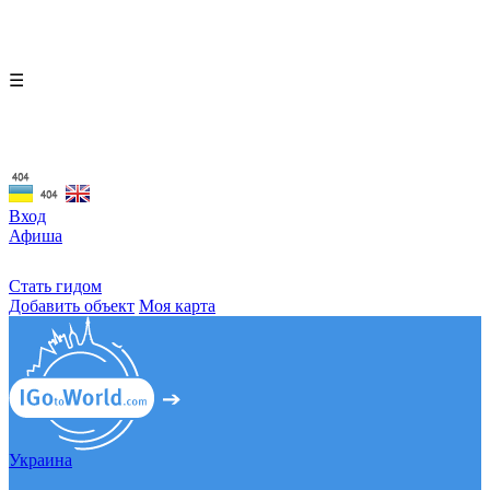
☰
Вход
Афиша
Стать гидом
Добавить объект
Моя карта
Украина