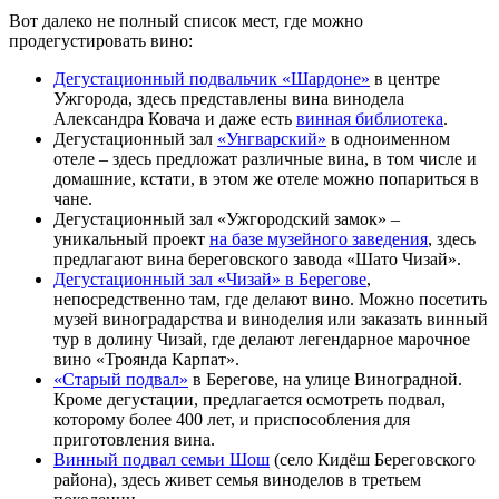
Вот далеко не полный список мест, где можно
продегустировать вино:
Дегустационный подвальчик «Шардоне»
в центре
Ужгорода, здесь представлены вина винодела
Александра Ковача и даже есть
винная библиотека
.
Дегустационный зал
«Унгварский»
в одноименном
отеле – здесь предложат различные вина, в том числе и
домашние, кстати, в этом же отеле можно попариться в
чане.
Дегустационный зал «Ужгородский замок» –
уникальный проект
на базе музейного заведения
, здесь
предлагают вина береговского завода «Шато Чизай».
Дегустационный зал «Чизай» в Берегове
,
непосредственно там, где делают вино. Можно посетить
музей виноградарства и виноделия или заказать винный
тур в долину Чизай, где делают легендарное марочное
вино «Троянда Карпат».
«Старый подвал»
в Берегове, на улице Виноградной.
Кроме дегустации, предлагается осмотреть подвал,
которому более 400 лет, и приспособления для
приготовления вина.
Винный подвал семьи Шош
(село Кидёш Береговского
района), здесь живет семья виноделов в третьем