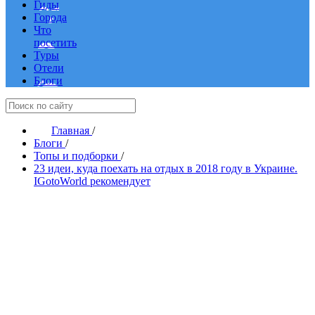
Гиды
Города
Что
посетить
Туры
Отели
Блоги
Главная
/
Блоги
/
Топы и подборки
/
23 идеи, куда поехать на отдых в 2018 году в Украине.
IGotoWorld рекомендует