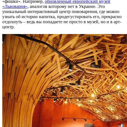
«фишки». Например,
обновленный европейский музей
«Львоварня»
, аналогов которому нет в Украине. Это
уникальный интерактивный центр пивоварения, где можно
узнать об истории напитка, продегустировать его, прекрасно
отдохнуть – ведь вы попадаете не просто в музей, но и в арт-
центр.