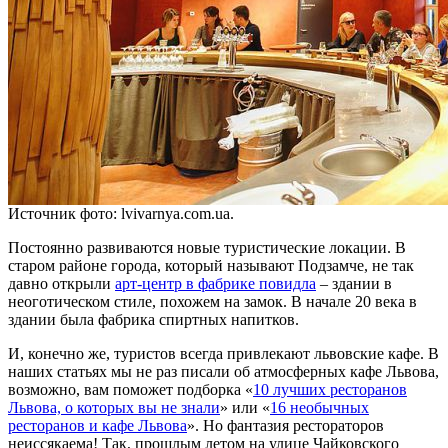
Источник фото: lvivarnya.com.ua.
Постоянно развиваются новые туристические локации. В
старом районе города, который называют Подзамче, не так
давно открыли
арт-центр в фабрике повидла
– здании в
неоготическом стиле, похожем на замок. В начале 20 века в
здании была фабрика спиртных напитков.
И, конечно же, туристов всегда привлекают львовские кафе. В
наших статьях мы не раз писали об атмосферных кафе Львова,
возможно, вам поможет подборка «
10 лучших ресторанов
Львова, о которых вы не знали
» или «
16 необычных
ресторанов и кафе Львова
». Но фантазия рестораторов
неиссякаема! Так, прошлым летом на улице Чайковского