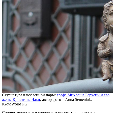
Скульптура влюбленной пары:
графа Миклоша Берчени и его
жены Кристины Чаки
, автор фото – Anna Semeniuk,
IGotoWorld PG.
Сориентироваться в городе вам помогут наши статьи