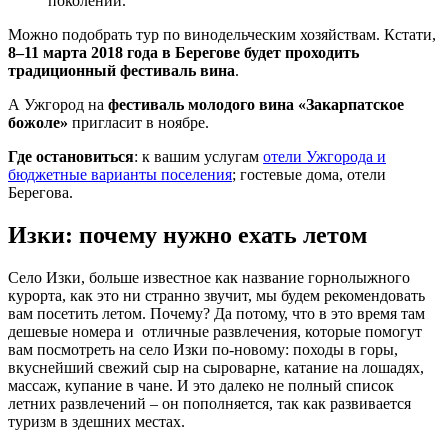
поколении.
Можно подобрать тур по винодельческим хозяйствам. Кстати,
8–11 марта 2018 года в Берегове будет проходить
традиционный фестиваль вина
.
А Ужгород на
фестиваль молодого вина «Закарпатское
божоле»
пригласит в ноябре.
Где остановиться
: к вашим услугам
отели Ужгорода и
бюджетные варианты поселения
; гостевые дома, отели
Берегова.
Изки: почему нужно ехать летом
Село Изки, больше известное как название горнолыжного
курорта, как это ни странно звучит, мы будем рекомендовать
вам посетить летом. Почему? Да потому, что в это время там
дешевые номера и отличные развлечения, которые помогут
вам посмотреть на село Изки по-новому: походы в горы,
вкуснейший свежий сыр на сыроварне, катание на лошадях,
массаж, купание в чане. И это далеко не полный список
летних развлечений – он пополняется, так как развивается
туризм в здешних местах.