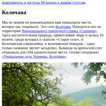
апартаменты и хостелы Мукачева к вашим услугам
.
Колочава
Мы не можем не рекомендовать вам уникальное место,
которое нас очаровало. Это село
Колочава
. Находится оно на
территории
Национального природного парка «Синевир»
.
Здесь восхитительная природа, приветливые люди и целых 10
музеев, среди которых и скансен «Старое село», и
Колочавская узкоколейка, и колочавский бокораш – одно
только название звучит загадочно. Команда ua.igotoworld.com
открывала для себя удивительные места, готовя спецпроект
«Уникальные села Украины. Колочава»
.