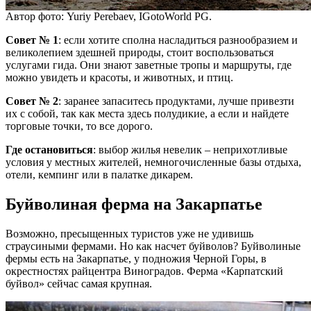
Автор фото: Yuriy Perebaev, IGotoWorld PG.
Совет № 1
: если хотите сполна насладиться разнообразием и
великолепием здешней природы, стоит воспользоваться
услугами гида. Они знают заветные тропы и маршруты, где
можно увидеть и красоты, и животных, и птиц.
Совет № 2
: заранее запаситесь продуктами, лучше привезти
их с собой, так как места здесь полудикие, а если и найдете
торговые точки, то все дорого.
Где остановиться
: выбор жилья невелик – неприхотливые
условия у местных жителей, немногочисленные базы отдыха,
отели, кемпинг или в палатке дикарем.
Буйволиная ферма на Закарпатье
Возможно, пресыщенных туристов уже не удивишь
страусиными фермами. Но как насчет буйволов? Буйволиные
фермы есть на Закарпатье, у подножия Черной Горы, в
окрестностях райцентра Виноградов. Ферма «Карпатский
буйвол» сейчас самая крупная.