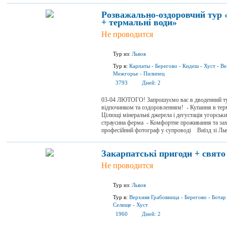
Розважально-оздоровчий тур 
+ термальні води»
Не проводится
Тур из:
Львов
Тур в:
Карпаты
-
Берегово
-
Кидеш
-
Хуст
-
Ве
Межгорье
-
Пилипец
3793
Дней:
2
03-04 ЛЮТОГО! Запрошуємо вас в дводенний тур,
відпочинком та оздоровленням! - Купання в тер
Цілющі мінеральні джерела і дегустація угорськ
страусина ферма - Комфортне проживання та зах
професійний фотограф у супроводі Виїзд зі Ль
Закарпатські пригоди + свято
Не проводится
Тур из:
Львов
Тур в:
Верхняя Грабовница
-
Берегово
-
Ботар
Селище
-
Хуст
1960
Дней:
2