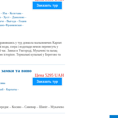
Заказать тур
-
Иза
-
Колочава
-
н
-
Хуст
-
Данилово
-
мче
-
Выгода
-
Гошев
ано-Франковская
-
дправившись у тур довкола мальовничих Карпат.
ні води, озера і водопади немов перенесуть у
й час. Замки в Ужгороді, Мукачеві та палац
ю історією. Термальні купальні у Берегово та
 замки та вино
Цена 5295 UAH
Заказать тур
лява
кий
-
Карпаты
-
Середнє – Косино – Синевир – Шипіт – Мукачево