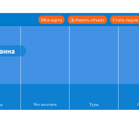
Моя карта
Добавить объект
Стать гидом
аина
да
Что посетить
Туры