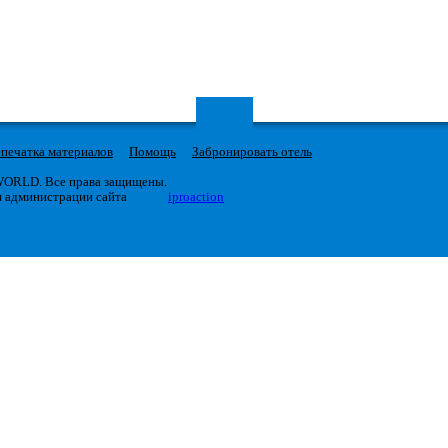
печатка материалов
Помощь
Забронировать отель
 WORLD. Все права защищены.
я администрации сайта
iproaction