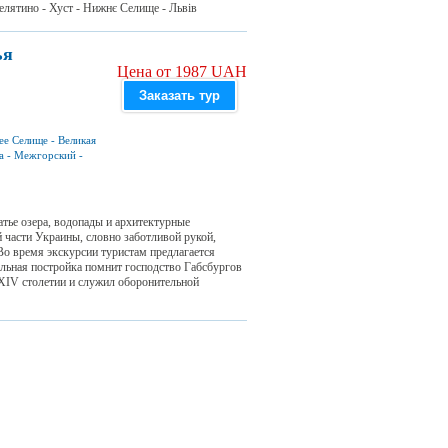
Велятино - Хуст - Нижнє Селище - Львів
ья
Цена от 1987 UAH
Заказать тур
ее Селище
-
Великая
а
-
Межгорский
-
тье озера, водопады и архитектурные
й части Украины, словно заботливой рукой,
Во время экскурсии туристам предлагается
льная постройка помнит господство Габсбургов
 XIV столетии и служил оборонительной