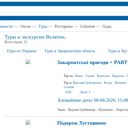
льности
—
Отели
—
Туры
—
Рестораны
—
События
—
Гиды
Туры и экскурсии Велятин,
Всего туров:
13
Туры по Украине
Туры в Закарпатскую область
Туры в Хус
Закарпатські пригоди + PART
Тур из:
Львов
-
Стрый
-
Берегово
-
Карпаты
-
Тур в:
Верхняя Грабовница
-
Ботар
-
Велятин
Селище
4581
Дней:
2
Ближайшие даты:
08-08-2026, 15-08
Львів - Верхня Грабівниця - Мукачево - Берегов
Подорож Хустщиною