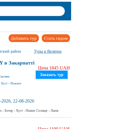
Добавить тур
Стать гидом
тский район
Туры в Велятин
Y в Закарпатті
Цена 1845 UAH
Заказать тур
Свалява
-
Хуст
-
Нижнее
-2026, 22-08-2026
о - Ботар - Хуст - Нижнє Селище - Львів
Цена 1100 UAH