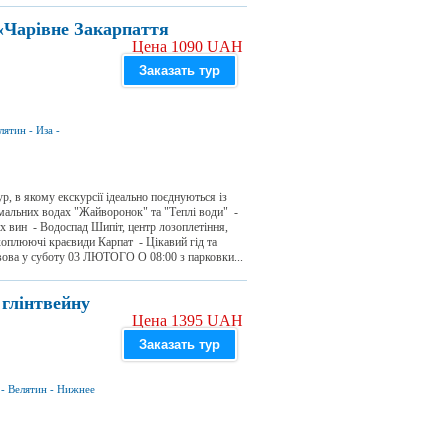
«Чарівне Закарпаття
Цена 1090 UAH
Заказать тур
лятин
-
Иза
-
 в якому екскурсії ідеально поєднуються із
мальних водах "Жайворонок" та "Теплі води" -
их вин - Водоспад Шипіт, центр лозоплетіння,
оплюючі краєвиди Карпат - Цікавий гід та
вова у суботу 03 ЛЮТОГО О 08:00 з парковки...
 глінтвейну
Цена 1395 UAH
Заказать тур
-
Велятин
-
Нижнее