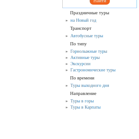
Найти
Праздничные туры
на Новый год
Транспорт
Автобусные туры
По типу
Горнолыжные туры
Активные туры
Экскурсии
Гастрономические туры
По времени
Туры выходного дня
Направление
Туры в горы
Туры в Карпаты