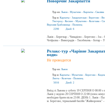
Новорічне Закарпаття
Тур из:
Львов
-
Мукачево
-
Карпаты
-
Свалява
Тур в:
Карпаты
-
Закарпатская
-
Берегово
-
Ве
Ужгород
-
Косино
-
Мукачево
-
Колочава
-
Си
Верхняя Грабовница
-
Пилипец
2290
Дней:
6
Львів – Берегвар – Чинадієво – Берегово – Іза 
Четфалва – Виноградів – Тисобекень – Ботар – 
Релакс-тур «Чарівне Закарпат
води»
Не проводится
Тур из:
Львов
Тур в:
Карпаты
-
Мукачево
-
Берегово
-
Киде
Липча
-
Келечин
-
Пилипец
5016
Дней:
2
Виїзд зі Львова у суботу 19 СЕРПНЯ О 08:00 з п
Львів у неділю 20 СЕРПНЯ О 22:00 (плюс-мінус 
необхідно брати після 23:00. ДЕНЬ 1. Львів - Па
м. Берегово, термальний басейн "Жайворонок" - с.