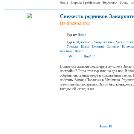
Львів - Верхня Грабівниця - Берегово - Ботар - 
Свежесть родников Закарпат
Не проводится
Тур из:
Львов
Тур в:
Мукачево
-
Закарпатская
-
Хуст
-
Нижн
Уголька
-
Шаян
-
Велятин
-
Синевир
-
Колочав
Камянка
-
Львов
5636
Дней:
7
Появилось желание посмотреть лучшие в Закарпа
постройки? Тогда этот тур именно для вас. В это
собраны чистейшие озера и красивейшие замки. 
посетить: Замок «Паланок» в Мукачево. Удивите
и величие былых времен. Замок был возведен в
твердыней, сегодня он...
Еще 10