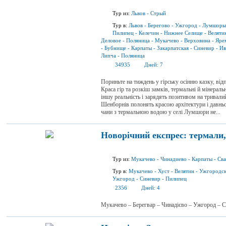
Тур из:
Львов
-
Стрый
Тур в:
Львов
-
Берегово
-
Ужгород
-
Лумшоры
Пилипец
-
Келечин
-
Нижнее Селище
-
Веляти
Деловое
-
Поляница
-
Мукачево
-
Верховина
-
Яре
-
Бубнище
-
Карпаты
-
Закарпатская
-
Синевир
-
Ив
Липча
-
Поляница
34935
Дней:
7
Пориньте на тиждень у гірську осінню казку, ві
Краса гір та розкіш замків, термальні й мінераль
іншу реальність і зарядять позитивом на тривали
Шенборнів полонять красою архітектури і давньо
чани з термальною водою у селі Лумшори не...
Новорічний експрес: термали,
Тур из:
Мукачево
-
Чинадиево
-
Карпаты
-
Сва
Тур в:
Мукачево
-
Хуст
-
Велятин
-
Ужгородс
Ужгород
-
Синевир
-
Пилипец
2356
Дней:
4
Мукачево – Берегвар – Чинадієво – Ужгород – 