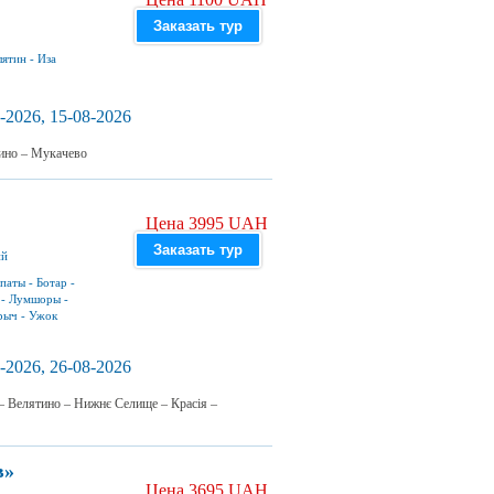
Заказать тур
лятин
-
Иза
-2026, 15-08-2026
тино – Мукачево
Цена 3995 UAH
Заказать тур
ий
паты
-
Ботар
-
-
Лумшоры
-
рыч
-
Ужок
-2026, 26-08-2026
 – Велятино – Нижнє Селище – Красія –
в»
Цена 3695 UAH