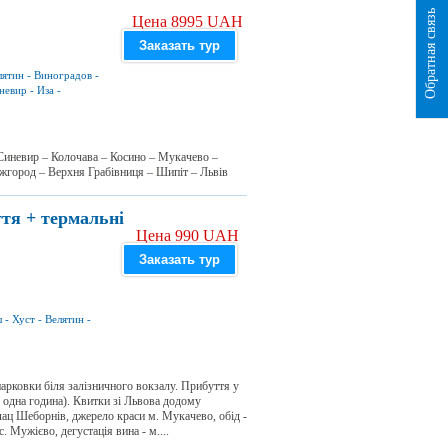
Обратная связь
Цена 8995 UAH
Заказать тур
лятин
-
Виноградов
-
невир
-
Иза
-
– Синевир – Колочава – Косино – Мукачево –
Ужгород – Верхня Грабівниця – Шипіт – Львів
тя + термальні
Цена 990 UAH
Заказать тур
ш
-
Хуст
-
Велятин
-
арковки біля залізничного вокзалу. Прибуття у
одна година). Квитки зі Львова додому
лац Шеборнів, джерело краси м. Мукачево, обід -
 Мужієво, дегустація вина - м....