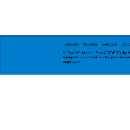
О проекте
Реклама
Контакты
Пере
© IGotoWorld.com - Your GUIDE TO the
Копирование материалов без разрешени
запрещено.