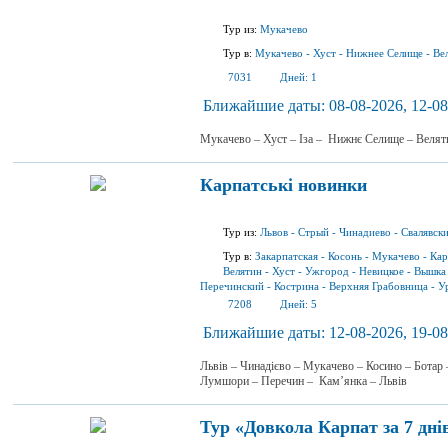
Тур из:
Мукачево
Тур в:
Мукачево
-
Хуст
-
Нижнее Селище
-
Ве
7031
Дней:
1
Ближайшие даты:
08-08-2026, 12-08
Мукачево – Хуст – Іза – Нижнє Селище – Веля
Карпатські новинки
Тур из:
Львов
-
Стрый
-
Чинадиево
-
Свалявск
Тур в:
Закарпатская
-
Косонь
-
Мукачево
-
Кар
Велятин
-
Хуст
-
Ужгород
-
Невицкое
-
Вышка
Перечинский
-
Кострина
-
Верхняя Грабовница
-
У
7208
Дней:
5
Ближайшие даты:
12-08-2026, 19-08
Львів – Чинадієво – Мукачево – Косино – Ботар
Лумшори – Перечин – Кам’янка – Львів
Тур «Довкола Карпат за 7 дні