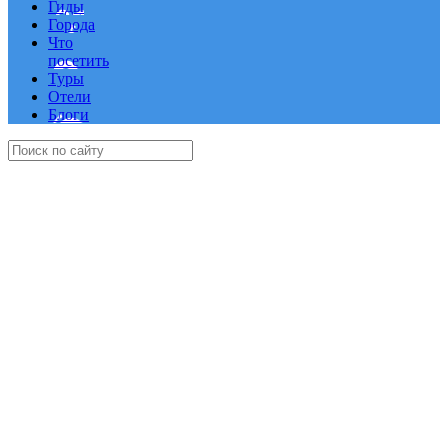
Гиды
Города
Что
посетить
Туры
Отели
Блоги