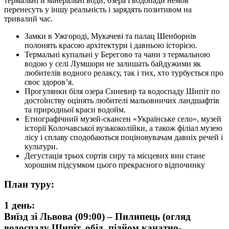
термальні й мінеральні води, озера і водопади немов
перенесуть у іншу реальність і зарядять позитивом на
тривалий час.
Замки в Ужгороді, Мукачеві та палац Шенборнів
полонять красою архітектури і давньою історією.
Термальні купальні у Берегово та чани з термальною
водою у селі Лумшори не залишать байдужими як
любителів водного релаксу, так і тих, хто турбується про
своє здоров’я.
Прогулянки біля озера Синевир та водоспаду Шипіт по
достоїнству оцінять любителі мальовничих ландшафтів
та природньої краси водойм.
Етнографічний музей-скансен «Українське село», музей
історії Колочавської вузькоколійки, а також філіал музею
лісу і сплаву сподобаються поціновувачам давніх речей і
культури.
Дегустація трьох сортів сиру та місцевих вин стане
хорошим підсумком цього прекрасного відпочинку
План туру:
1 день:
Виїзд зі Львова (09:00) – Пилипець (огляд
водоспаду Шипіт, обід, підйом канатно-