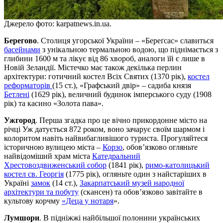
Джерело фото: karpatnews.in.ua.
Берегово
. Столиця угорської України – «Береґсас» славиться
басейнами
з унікальною термальною водою, що піднімається з
глибини 1600 м та лікує від 86 хвороб, аналоги їй є лише в
Новій Зеландії. Містечко має також декілька перлин
архітектури: готичний костел Всіх Святих (1370 рік),
костел
реформаторів
(15 ст.), «Графський двір» – садиба князя
Бетлені
(1629 рік), величний будинок імперського суду (1908
рік) та касино «Золота пава».
Ужгород
. Перша згадка про це вічно прикордонне місто на
річці Уж датується 872 роком, воно зачарує своїм шармом і
колоритом навіть найвибагливішого туриста. Прогуляйтеся
історичною вулицею міста –
Корзо
, обов’язково огляньте
найвідоміший храм міста
Катедральний
Хрестовоздвиженський собор
(1841 рік),
римо-католицький
костел св. Георгія
(1775 рік), огляньте один з найстаріших в
Україні
замок
(14 ст.),
Закарпатський музей народної
архітектури та побуту
(скансен) та обов’язково завітайте в
культову корчму
«Деца у нотаря
».
Лумшори
. В підніжжі найбільшої полонини українських