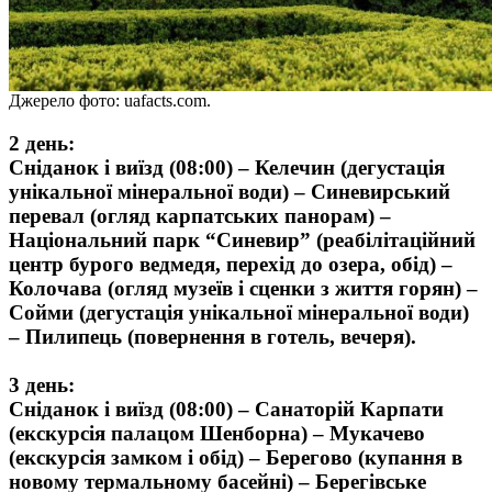
Джерело фото: uafacts.com.
2 день:
Сніданок і виїзд (08:00) – Келечин (дегустація
унікальної мінеральної води) – Синевирський
перевал (огляд карпатських панорам) –
Національний парк “Синевир” (реабілітаційний
центр бурого ведмедя, перехід до озера, обід) –
Колочава (огляд музеїв і сценки з життя горян) –
Сойми (дегустація унікальної мінеральної води)
– Пилипець (повернення в готель, вечеря).
3 день:
Сніданок і виїзд (08:00) – Санаторій Карпати
(екскурсія палацом Шенборна) – Мукачево
(екскурсія замком і обід) – Берегово (купання в
новому термальному басейні) – Берегівське