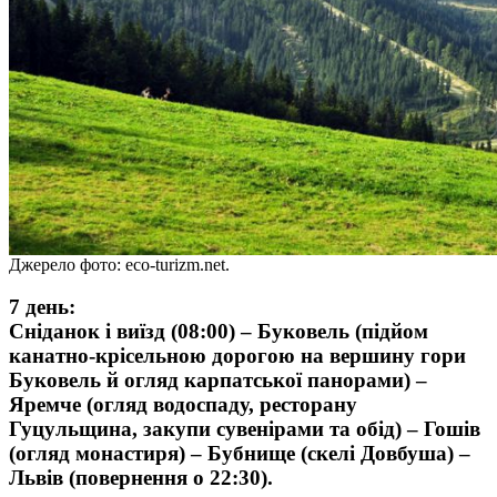
Джерело фото: eco-turizm.net.
7 день:
Сніданок і виїзд (08:00) – Буковель (підйом
канатно-крісельною дорогою на вершину гори
Буковель й огляд карпатської панорами) –
Яремче (огляд водоспаду, ресторану
Гуцульщина, закупи сувенірами та обід) – Гошів
(огляд монастиря) – Бубнище (скелі Довбуша) –
Львів (повернення о 22:30).