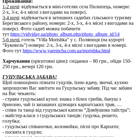
Проживання:
1-2 ночі
: відбувається в міні-готелях села Пилипець, номери:
2-х, 3-х, 4-х місні з вигодами на поверсі.
3-4 ночі
: відбувається в затишних садибах сільського туризму
Берегівського району, номери: 2-х, 3-х, 4-х місні з вигодами на
поверсі. Фото садиб можна побачити
тут
https://vidviday.ua/photo_album.php/photo_album_id/14
5-6 ночі:
готель “Villa Morishka” у с. Поляниця (на курорті
“Буковель”) номери: 2-х, 3-х, 4-х місні з вигодами в номері.
Фото тут
https://www.yaremcha.com.ua/morishka.html
Харчування
(орієнтовні ціни): сніданки – 80 грн., обіди 150-
250 грн., вечері 120 грн.
ГУЦУЛЬСЬКА ЗАБАВА!
Щоб повноцінно пізнати гуцулів, їхню вдачу, звичаї, кухню
запрошуємо Вас завітати на Гуцульську забаву. Під час забави
на Вас чекають:
- страви гуцульської кухні: юшка з білих грибів, бануш з
бринзою, чай із запашних цілющих карпатських трав, …
- співи та танці від гуцульської капели “Довбушова тайстра”;
- майстер-класи з гуцульських танців: гуцулка, решето,
голубка;
- гуцульські співаночки, коломийки, пісні про Карпати;
- посвята в гуцули;