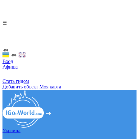
☰
Вход
Афиша
Стать гидом
Добавить объект
Моя карта
Украина