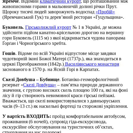
Яремче
. Відомий
кліматичний курорт
, що розташований між
живописними горами в мальовничій долині річки Прут.
Щороку тисячі людей заворожують водоспад
«Пробій»
(Яремчанський Гук) та дерев’яний ресторан «Гуцульщина».
Буковель
.
Гірськолижлий курорт
№ 1 в Україні, де можна
здійснити підйом канатно-крісельною дорогою на вершину
гори Буковель (1115 м) з якої відкривається чудова панорама
Ґорґан і Чорногірського хребта.
Гошів
. Відоме по всій Україні відпустове місце завдяки
чудотворній іконі Божої Матері (1737р.), яка знаходиться в
церкві Преображення (1842р.)
Василіянського монастиря
заснованого в 1570 р. на Ясній Горі в Карпатах.
Скелі Довбуша – Бубнище
. Ботаніко-геоморфологічний
резерват «
Скелі Довбуша»
– пам’ятка природи державного
значення, є групою високих скель площею 100 га, які на фоні
лісу й гір створюють невимовної краси гірські пейзажі.
Вважається, що скелі використовувалися з давньоруських
часів (9–13 ст.) як наскельні фортеці та сторожові укріплення.
У вартість ВХОДИТЬ:
проїзд комфортабельним автобусом,
проживання (6 ночей), супровід гіда-екскурсовода,
екскурсійне обслуговування на туристичних об’єктах,
страхування на час подорожі.