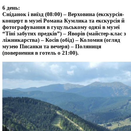
6 день:
Сніданок і виїзд (08:00) – Верховина (екскурсія-
концерт в музеї Романа Кумлика та екскурсія й
фотографування в гуцульському одязі в музеї
“Тіні забутих предків”) – Яворів (майстер-клас з
ліжникарства) – Косів (обід) – Коломия (огляд
музею Писанки та вечеря) – Поляниця
(повернення в готель о 21:00).