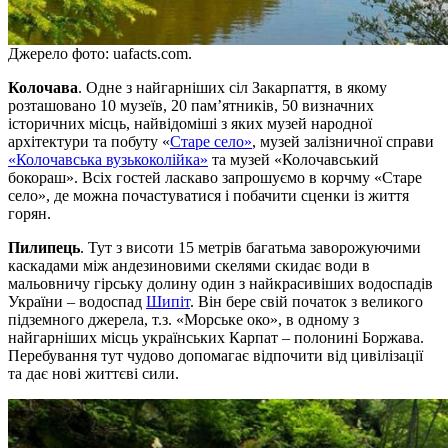
Джерело фото: uafacts.com.
Колочава
. Одне з найгарніших сіл Закарпаття, в якому
розташовано 10 музеїв, 20 пам’ятників, 50 визначних
історичних місць, найвідоміші з яких музей народної
архітектури та побуту «
Старе село»
, музей залізничної справи
«Колочавська вузькоколійка»
та музей «Колочавський
бокораш». Всіх гостей ласкаво запрошуємо в корчму «Старе
село», де можна почастуватися і побачити сценки із життя
горян.
Пилипець
. Тут з висоти 15 метрів багатьма заворожуючими
каскадами між андезиновими скелями скидає води в
мальовничу гірську долину один з найкрасивіших водоспадів
України – водоспад
Шипіт
. Він бере свій початок з великого
підземного джерела, т.з. «Морське око», в одному з
найгарніших місць українських Карпат – полонині Боржава.
Перебування тут чудово допомагає відпочити від цивілізації
та дає нові життєві сили.