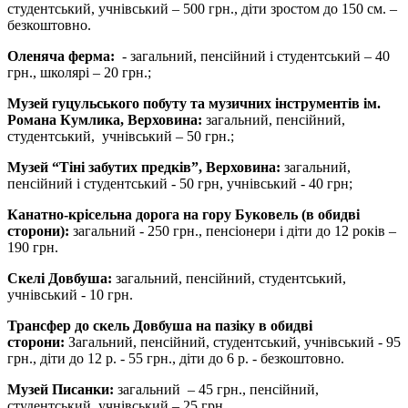
студентський, учнівський – 500 грн., діти зростом до 150 см. –
безкоштовно.
Оленяча ферма:
- загальний, пенсійний і студентський – 40
грн., школярі – 20 грн.;
Музей гуцульського побуту та музичних інструментів ім.
Романа Кумлика, Верховина:
загальний, пенсійний,
студентський, учнівський – 50 грн.;
Музей “Тіні забутих предків”, Верховина:
загальний,
пенсійний і студентський - 50 грн, учнівський - 40 грн;
Канатно-крісельна дорога на гору Буковель (в обидві
сторони):
загальний - 250 грн., пенсіонери і діти до 12 років –
190 грн.
Cкелі Довбуша:
загальний, пенсійний, студентський,
учнівський - 10 грн.
Трансфер до скель Довбуша на пазіку в обидві
сторони:
Загальний, пенсійний, студентський, учнівський - 95
грн., діти до 12 р. - 55 грн., діти до 6 р. - безкоштовно.
Музей Писанки:
загальний – 45 грн., пенсійний,
студентський, учнівський – 25 грн.