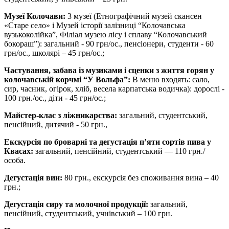
Музеї Колочави:
3 музеї (Етнографічний музей скансен
«Старе село» і Музей історії залізниці “Колочавська
вузькоколійка”, Філіал музею лісу і сплаву “Колочавський
бокораш”): загальний - 90 грн/ос., пенсіонери, студенти - 60
грн/ос., школярі – 45 грн/ос.;
Частування, забава із музиками і сценки з життя горян у
колочавській корчмі “У Вольфа”:
В меню входять: сало,
сир, часник, огірок, хліб, весела карпатська водичка): дорослі -
100 грн./ос., діти - 45 грн/ос.;
Майстер-клас з ліжникарства:
загальний, студентський,
пенсійний, дитячий - 50 грн.,
Екскурсія по броварні та дегустація п’яти сортів пива у
Квасах:
загальний, пенсійний, студентський — 110 грн./
особа.
Дегустація вин:
80 грн., екскурсія без споживання вина – 40
грн.;
Дегустація сиру та молочної продукції:
загальний,
пенсійний, студентський, учнівський – 100 грн.