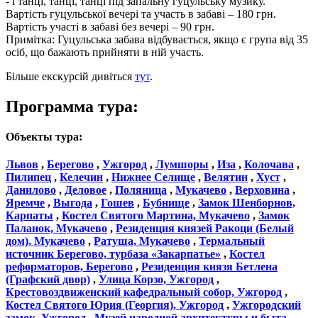
- і танці, танці, танці під запальну гуцульську музику.
Вартість гуцульської вечері та участь в забаві – 180 грн.
Вартість участі в забаві без вечері – 90 грн.
Примітка: Гуцульська забава відбувається, якщо є група від 35
осіб, що бажають прийняти в ній участь.
Більше екскурсій дивіться
тут
.
Программа тура:
Объекты тура:
Львов
,
Берегово
,
Ужгород
,
Лумшоры
,
Иза
,
Колочава
,
Пилипец
,
Келечин
,
Нижнее Селище
,
Велятин
,
Хуст
,
Данилово
,
Деловое
,
Поляница
,
Мукачево
,
Верховина
,
Яремче
,
Выгода
,
Гошев
,
Бубнище
,
Замок Шенборнов,
Карпаты
,
Костел Святого Мартина, Мукачево
,
Замок
Паланок, Мукачево
,
Резиденция князей Ракоци (Белый
дом), Мукачево
,
Ратуша, Мукачево
,
Термальный
источник Берегово, турбаза «Закарпатье»
,
Костел
реформаторов, Берегово
,
Резиденция князя Бетлена
(Графский двор)
,
Улица Корзо, Ужгород
,
Крестовоздвиженский кафедральный собор, Ужгород
,
Костел Святого Юрия (Георгия), Ужгород
,
Ужгородский
замок, Ужгород
,
Музей народной архитектуры и быта,