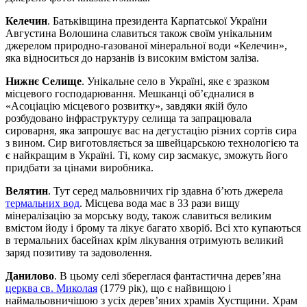
Келечин
. Батьківщина президента Карпатської України
Августина Волошина славиться також своїм унікальним
джерелом природно-газованої мінеральної води «Келечин»,
яка відноситься до нарзанів із високим вмістом заліза.
Нижнє Селище
. Унікальне село в Україні, яке є зразком
місцевого господарювання. Мешканці об’єдналися в
«Асоціацію місцевого розвитку», завдяки якій було
розбудовано інфраструктуру селища та запрацювала
сироварня, яка запрошує вас на дегустацію різних сортів сира
з вином. Сир виготовляється за швейцарською технологією та
є найкращим в Україні. Ті, кому сир засмакує, зможуть його
придбати за цінами виробника.
Велятин
. Тут серед мальовничих гір здавна б’ють джерела
термальних вод
. Місцева вода має в 33 рази вищу
мінералізацію за морську воду, також славиться великим
вмістом йоду і брому та лікує багато хворіб. Всі хто купаються
в термальних басейнах крім лікування отримують великий
заряд позитиву та задоволення.
Данилово
. В цьому селі збереглася фантастична дерев’яна
церква св. Миколая
(1779 рік), що є найвищою і
наймальовничішою з усіх дерев’яних храмів Хустщини. Храм