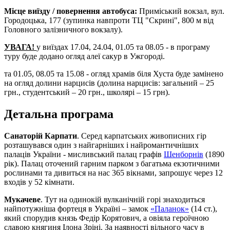
Місце виїзду / повернення автобуса:
Приміський вокзал, вул.
Городоцька, 177 (зупинка навпроти ТЦ "Скрині", 800 м від
Головного залізничного вокзалу).
УВАГА!
у виїздах 17.04, 24.04, 01.05 та 08.05 - в програму
туру буде додано огляд алеї сакур в Ужгороді.
та 01.05, 08.05 та 15.08 - огляд храмів біля Хуста буде замінено
на огляд долини нарцисів (долина нарцисів: загальний – 25
грн., студентський – 20 грн., школярі – 15 грн).
Детальна програма
Санаторій Карпати
. Серед карпатських живописних гір
розташувався один з найгарніших і найромантичніших
палаців України - мисливський палац графів
Шенборнів
(1890
рік). Палац оточений гарним парком з багатьма екзотичними
рослинами та дивиться на нас 365 вікнами, запрошує через 12
входів у 52 кімнати.
Мукачеве
. Тут на одинокій вулканічній горі знаходиться
найпотужніша фортеця в Україні – замок
«Паланок»
(14 ст.),
який спорудив князь Федір Корятович, а овіяла героїчною
славою княгиня Ілона Зріні. За наявності вільного часу в