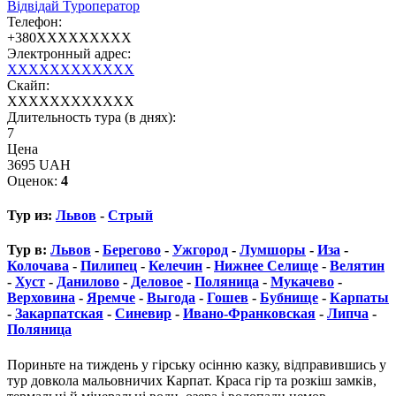
Відвідай Туроператор
Телефон:
+380XXXXXXXXX
Электронный адрес:
XXXXXXXXXXXX
Скайп:
XXXXXXXXXXXX
Длительность тура (в днях):
7
Цена
3695 UAH
Оценок:
4
Тур из:
Львов
-
Стрый
Тур в:
Львов
-
Берегово
-
Ужгород
-
Лумшоры
-
Иза
-
Колочава
-
Пилипец
-
Келечин
-
Нижнее Селище
-
Велятин
-
Хуст
-
Данилово
-
Деловое
-
Поляница
-
Мукачево
-
Верховина
-
Яремче
-
Выгода
-
Гошев
-
Бубнище
-
Карпаты
-
Закарпатская
-
Синевир
-
Ивано-Франковская
-
Липча
-
Поляница
Пориньте на тиждень у гірську осінню казку, відправившись у
тур довкола мальовничих Карпат. Краса гір та розкіш замків,