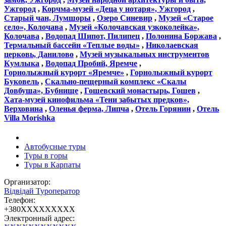
Ужгород
,
Корчма-музей «Деца у нотаря», Ужгород
,
Старый чан, Лумшоры
,
Озеро Синевир
,
Музей «Старое
село», Колочава
,
Музей «Колочавская узкоколейка»,
Колочава
,
Водопад Шипот, Пилипец
,
Полонина Боржава
,
Термальный бассейн «Теплые воды»
,
Николаевская
церковь, Данилово
,
Музей музыкальных инструментов
Кумлыка
,
Водопад Пробий, Яремче
,
Горнолыжный курорт «Яремче»
,
Горнолыжный курорт
Буковель
,
Скально-пещерный комплекс «Скалы
Довбуша», Бубнище
,
Гошевский монастырь, Гошев
,
Хата-музей кинофильма «Тени забытых предков»,
Верховина
,
Оленья ферма, Липча
,
Отель Горянин
,
Отель
Villa Morishka
Автобусные туры
Туры в горы
Туры в Карпаты
Организатор:
Відвідай Туроператор
Телефон:
+380XXXXXXXXX
Электронный адрес: