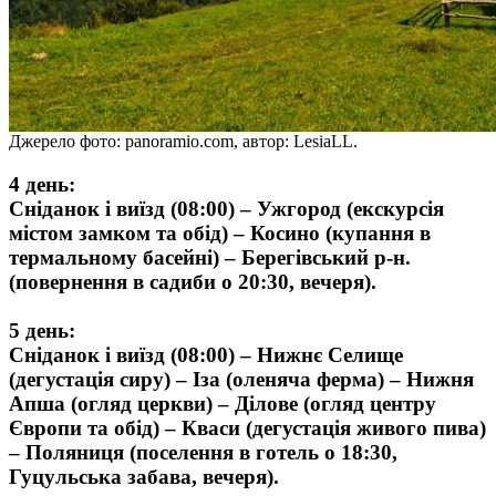
Джерело фото: panoramio.com, автор: LesiaLL.
4 день:
Сніданок і виїзд (08:00) – Ужгород (екскурсія
містом замком та обід) – Косино (купання в
термальному басейні) – Берегівський р-н.
(повернення в садиби о 20:30, вечеря).
5 день:
Сніданок і виїзд (08:00) – Нижнє Селище
(дегустація сиру) – Іза (оленяча ферма) – Нижня
Апша (огляд церкви) – Ділове (огляд центру
Європи та обід) – Кваси (дегустація живого пива)
– Поляниця (поселення в готель о 18:30,
Гуцульська забава, вечеря).