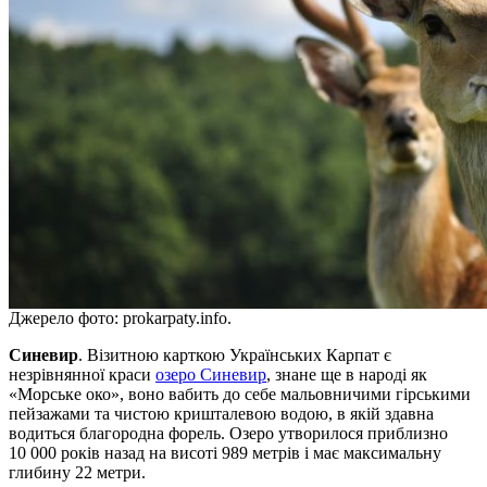
Джерело фото: prokarpaty.info.
Синевир
. Візитною карткою Українських Карпат є
незрівнянної краси
озеро Синевир
, знане ще в народі як
«Морське око», воно вабить до себе мальовничими гірськими
пейзажами та чистою кришталевою водою, в якій здавна
водиться благородна форель. Озеро утворилося приблизно
10 000 років назад на висоті 989 метрів і має максимальну
глибину 22 метри.