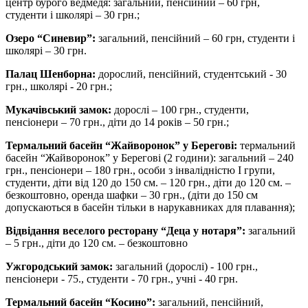
центр бурого ведмедя: загальний, пенсійний – 60 грн,
студенти і школярі – 30 грн.;
Озеро “Синевир”:
загальний, пенсійний – 60 грн, студенти і
школярі – 30 грн.
Палац Шенборна:
дорослий, пенсійний, студентський - 30
грн., школярі - 20 грн.;
Мукачівський замок:
дорослі – 100 грн., студенти,
пенсіонери – 70 грн., діти до 14 років – 50 грн.;
Термальний басейн “Жайворонок” у Берегові:
термальний
басейн “Жайворонок” у Берегові (2 години): загальний – 240
грн., пенсіонери – 180 грн., особи з інвалідністю І групи,
студенти, діти від 120 до 150 см. – 120 грн., діти до 120 см. –
безкоштовно, оренда шафки – 30 грн., (діти до 150 см
допускаються в басейн тільки в нарукавниках для плавання);
Відвідання веселого ресторану “Деца у нотаря”:
загальний
– 5 грн., діти до 120 см. – безкоштовно
Ужгородський замок:
загальний (дорослі) - 100 грн.,
пенсіонери - 75., студенти - 70 грн., учні - 40 грн.
Термальний басейн “Косино”:
загальний, пенсійний,