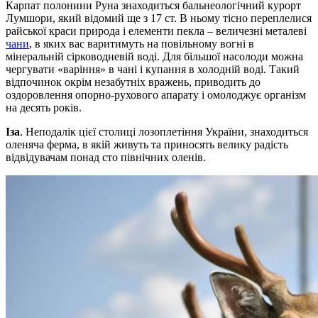
Карпат полонини Руна знаходиться бальнеологічний курорт
Лумшори, який відомий ще з 17 ст. В ньому тісно переплелися
райської краси природа і елементи пекла – величезні металеві
чани
, в яких вас варитимуть на повільному вогні в
мінеральній сірководневій воді. Для більшої насолоди можна
чергувати «варіння» в чані і купання в холодній воді. Такий
відпочинок окрім незабутніх вражень, приводить до
оздоровлення опорно-рухового апарату і омолоджує організм
на десять років.
Іза
. Неподалік цієї столиці лозоплетіння України, знаходиться
оленяча ферма, в якій живуть та приносять велику радість
відвідувачам понад сто північних оленів.