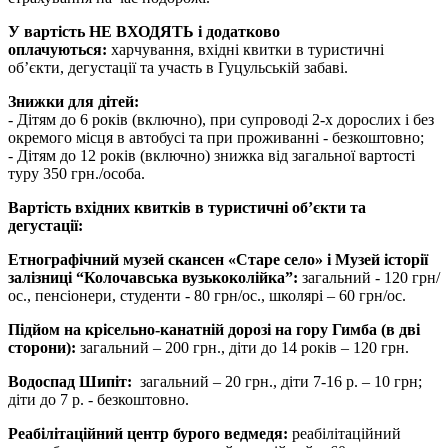
У вартість НЕ ВХОДЯТЬ
і додатково
оплачуються:
харчування, вхідні квитки в туристичні
об’єкти, дегустації та участь в Гуцульській забаві.
Знижки для дітей:
- Дітям до 6 років (включно), при супроводі 2-х дорослих і без
окремого місця в автобусі та при проживанні - безкоштовно;
- Дітям до 12 років (включно) знижка від загальної вартості
туру 350 грн./особа.
Вартість вхідних квитків в туристичні об’єкти та
дегустації:
Етнографічний музей скансен «Старе село» і Музей історії
залізниці “Колочавська вузькоколійка”:
загальний - 120 грн/
ос., пенсіонери, студенти - 80 грн/ос., школярі – 60 грн/ос.
Підйом на крісельно-канатній дорозі на гору Гимба (в дві
сторони):
загальний – 200 грн., діти до 14 років – 120 грн.
Водоспад Шипіт:
загальний – 20 грн., діти 7-16 р. – 10 грн;
діти до 7 р. - безкоштовно.
Реабілітаційний центр бурого ведмедя:
реабілітаційний