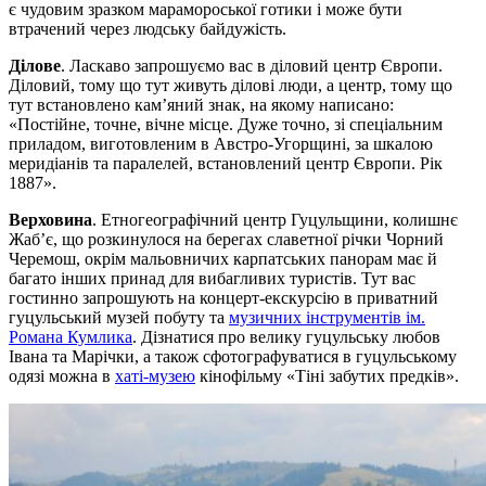
є чудовим зразком марамороської готики і може бути
втрачений через людську байдужість.
Ділове
. Ласкаво запрошуємо вас в діловий центр Європи.
Діловий, тому що тут живуть ділові люди, а центр, тому що
тут встановлено кам’яний знак, на якому написано:
«Постійне, точне, вічне місце. Дуже точно, зі спеціальним
приладом, виготовленим в Австро-Угорщині, за шкалою
меридіанів та паралелей, встановлений центр Європи. Рік
1887».
Верховина
. Етногеографічний центр Гуцульщини, колишнє
Жаб’є, що розкинулося на берегах славетної річки Чорний
Черемош, окрім мальовничих карпатських панорам має й
багато інших принад для вибагливих туристів. Тут вас
гостинно запрошують на концерт-екскурсію в приватний
гуцульський музей побуту та
музичних інструментів ім.
Романа Кумлика
. Дізнатися про велику гуцульську любов
Івана та Марічки, а також сфотографуватися в гуцульському
одязі можна в
хаті-музею
кінофільму «Тіні забутих предків».