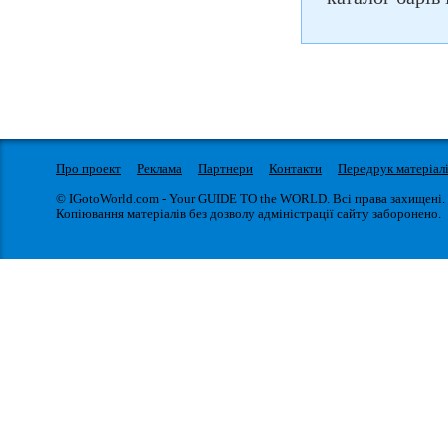
Про проект
Реклама
Партнери
Контакти
Передрук матеріал
© IGotoWorld.com - Your GUIDE TO the WORLD. Всі права захищені.
Копіювання матеріалів без дозволу адміністрації сайту заборонено.