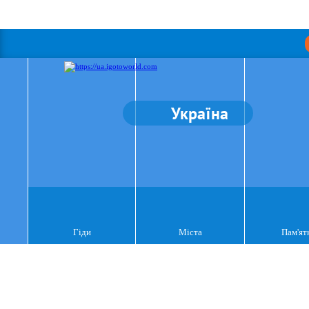
Україна
Гіди
Міста
Пам'ят