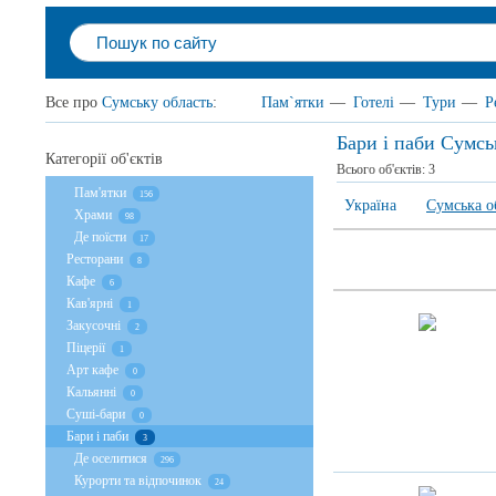
Все про
Сумську область
:
Пам`ятки
—
Готелі
—
Тури
—
Р
Бари і паби Сумсь
Категорії об'єктів
Всього об'єктів:
3
Пам'ятки
156
Україна
Сумська о
Храми
98
Де поїсти
17
Ресторани
8
Кафе
6
Кав'ярні
1
Закусочні
2
Піцерії
1
Арт кафе
0
Кальянні
0
Суші-бари
0
Бари і паби
3
Де оселитися
296
Курорти та відпочинок
24