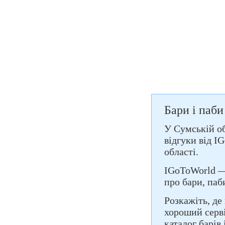
Бари і паби
У Сумській обл
відгуки від 
області.
IGoToWorld — 
про бари, паб
Розкажіть, де
хороший серві
каталог барів