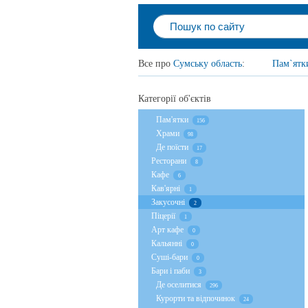
Все про
Сумську область
:
Пам`ятк
Категорії об'єктів
Пам'ятки
156
Храми
98
Де поїсти
17
Ресторани
8
Кафе
6
Кав'ярні
1
Закусочні
2
Піцерії
1
Арт кафе
0
Кальянні
0
Суші-бари
0
Бари і паби
3
Де оселитися
296
Курорти та відпочинок
24