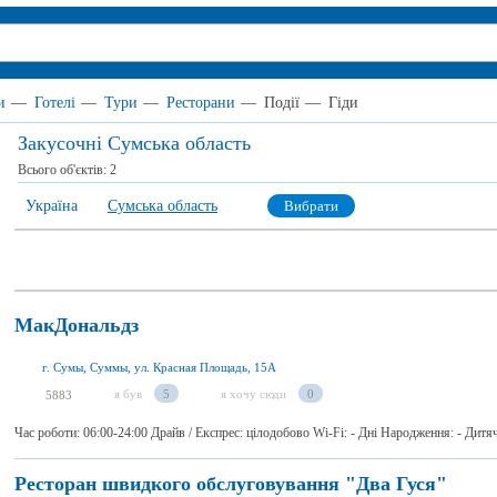
и
—
Готелі
—
Тури
—
Ресторани
—
Події
—
Гіди
Закусочні Сумська область
Всього об'єктів:
2
Україна
Сумська область
Вибрати
МакДональдз
г. Сумы, Суммы, ул. Красная Площадь, 15А
я був
5
я хочу сюди
0
5883
Час роботи: 06:00-24:00 Драйв / Експрес: цілодобово Wi-Fi: - Дні Народження: - Дит
Ресторан швидкого обслуговування "Два Гуся"