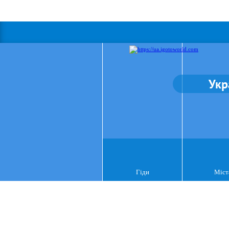
Укр
Гіди
Міст