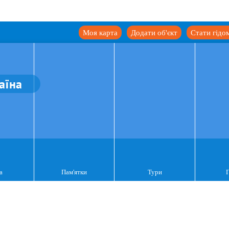
Моя карта
Додати об'єкт
Стати гідо
аїна
а
Пам'ятки
Тури