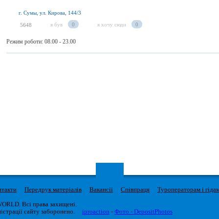
г. Сумы, ул. Кирова, 144/3
я був
0
я хочу сюди
0
5648
Режим роботи: 08.00 - 23.00
нтакти
Передрук матеріалів
Вакансії
Співпраця
Туроператорам і гіда
WORLD. Всі права захищені.
істрації сайту заборонено.
iproaction
-
Фото - DepositPhotos