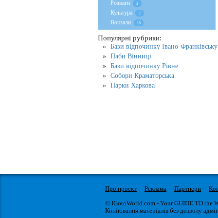
Розваги
2
Культура
7
Вокзали
16
Популярні рубрики:
Бази відпочинку Івано-Франківську
Паби Вінниці
Бази відпочинку Рівне
Собори Краматорська
Парки Харкова
Про проект
Реклама
Партнери
Ко
© IGotoWorld.com - Your GUIDE TO the 
Копіювання матеріалів без дозволу адмін