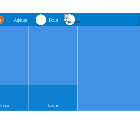
м
Афіша
Вхід
Готелі
Блоги