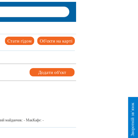
Стати гідом
Об'єкти на карті
Додати об'єкт
Зворотній зв`язок
ячий майданчик: - МакКафе: -