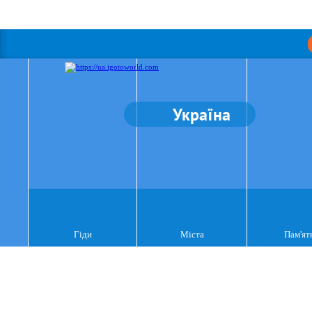
Україна
Гіди
Міста
Пам'ят