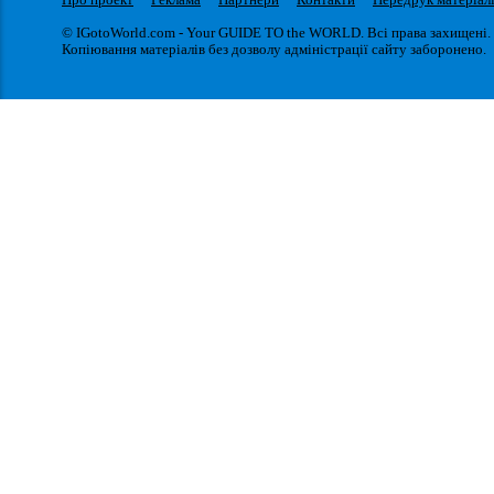
© IGotoWorld.com - Your GUIDE TO the WORLD. Всі права захищені.
Копіювання матеріалів без дозволу адміністрації сайту заборонено.