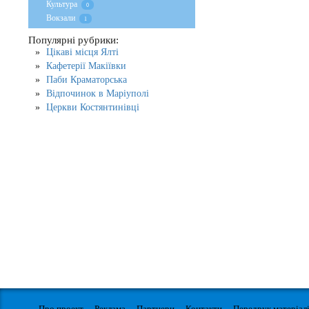
Культура
0
Вокзали
1
Популярні рубрики:
Цікаві місця Ялті
Кафетерії Макіївки
Паби Краматорська
Відпочинок в Маріуполі
Церкви Костянтинівці
Про проект
Реклама
Партнери
Контакти
Передрук матеріал