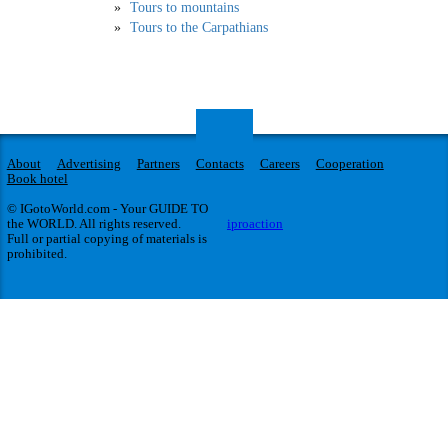
Tours to mountains
Tours to the Carpathians
About
Advertising
Partners
Contacts
Careers
Cooperation
Book hotel
© IGotoWorld.com - Your GUIDE TO
the WORLD. All rights reserved.
iproaction
Full or partial copying of materials is
prohibited.