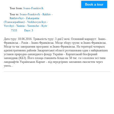
Book a tour
Tour from:
Ivano-Frankivs'k
Tour to:
Ivano-Frankivs'k
-
Rakhiv
-
Rakhivs'kyi
-
Zakarpattia
(Transcarpathian)
-
Verkhovyns'kyi
-
Vovchyi
-
Yasinia
-
Yaremchе
-
Kyiv
7533
Days:
3
Дата туру: 18.06.2016. Тривалiсть туру: 3 дні/2 ночі. Основний маршрут: Івано-
Франківськ – Рахів – Івано-Франківськ. Місце збору групи: м.Івано-Франківськ.
Місце та час завершення програми: м.Івано-Франківськ. На території чотирьох
адміністративних районів Закарпатської області розташована одна з найцікавіших
установ природно-заповідного фонду України – Карпатський біосферний
заповідник (КБЗ). Його площа становить більш як 58 тис. га і охоплює всі типи
ландшафтів Українських Карпат – від передгірних заплавних екосистем через
увесь...