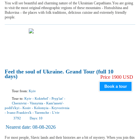
You will see beautiful and charming nature of the Ukrainian Carpathians.You are going
to visit the most original ethnographic regions of these mountains - Hutsulshina and
Bukovina – the places with folk traditions, delicious cuisine and extremely friendly
people.
Feel the soul of Ukraine. Grand Tour (full 10
days)
Price 1900 USD
Book a tour
Tour from:
Kyiv
Tour to:
Kyiv
-
Koktebel'
-
Pryp'iat'
-
Chernivtsi
-
Vinnytsia
-
Kam'ianets'-
podil's'kyi
-
Kosiv
-
Kolomyia
-
Kryvorivnia
-
Ivano-Frankivs'k
-
Yaremchе
-
L'viv
3792
Days:
10
Nearest date:
08-08-2026
For most people, Slavic lands and their histories are a bit of mystery. When you join this