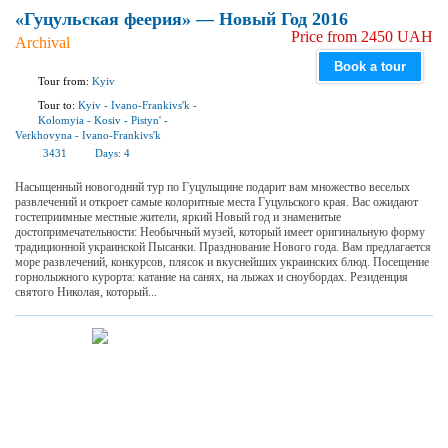
«Гуцульская феерия» — Новый Год 2016
Price from 2450 UAH
Archival
Book a tour
Tour from:
Kyiv
Tour to:
Kyiv
-
Ivano-Frankivs'k
-
Kolomyia
-
Kosiv
-
Pistyn'
-
Verkhovyna
-
Ivano-Frankivs'k
3431
Days:
4
Насыщенный новогодний тур по Гуцульщине подарит вам множество веселых
развлечений и откроет самые колоритные места Гуцульского края. Вас ожидают
гостеприимные местные жители, яркий Новый год и знаменитые
достопримечательности: Необычный музей, который имеет оригинальную форму
традиционной украинской Пысанки. Празднование Нового года. Вам предлагается
море развлечений, конкурсов, плясок и вкуснейших украинских блюд. Посещение
горнолыжного курорта: катание на санях, на лыжах и сноубордах. Резиденция
святого Николая, который...