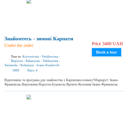
Знайомтесь - зимові Карпати
Price 3400 UAH
Under the order
Book a tour
Tour to:
Kryvorivnia
-
Verkhovyna
-
Ворохта
-
Palianytsia
-
Yablunytsia
-
Yaremchе
-
Kolomyia
-
Ivano-Frankivs'k
1800
Days:
4
Відпочинок та програма для знайомства з Карпатами взимку!Маршрут: Івано-
Франківськ-Верховина-Ворохта-Буковель-Яремче-Коломия-Івано-Франківськ