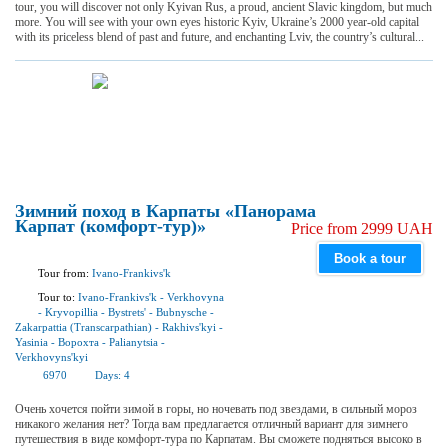
tour, you will discover not only Kyivan Rus, a proud, ancient Slavic kingdom, but much
more. You will see with your own eyes historic Kyiv, Ukraine’s 2000 year-old capital
with its priceless blend of past and future, and enchanting Lviv, the country’s cultural...
Зимний поход в Карпаты «Панорама
Карпат (комфорт-тур)»
Price from 2999 UAH
Book a tour
Tour from:
Ivano-Frankivs'k
Tour to:
Ivano-Frankivs'k
-
Verkhovyna
-
Kryvopillia
-
Bystrets'
-
Bubnysche
-
Zakarpattia (Transcarpathian)
-
Rakhivs'kyi
-
Yasinia
-
Ворохта
-
Palianytsia
-
Verkhovyns'kyi
6970
Days:
4
Очень хочется пойти зимой в горы, но ночевать под звездами, в сильный мороз
никакого желания нет? Тогда вам предлагается отличный вариант для зимнего
путешествия в виде комфорт-тура по Карпатам. Вы сможете подняться высоко в