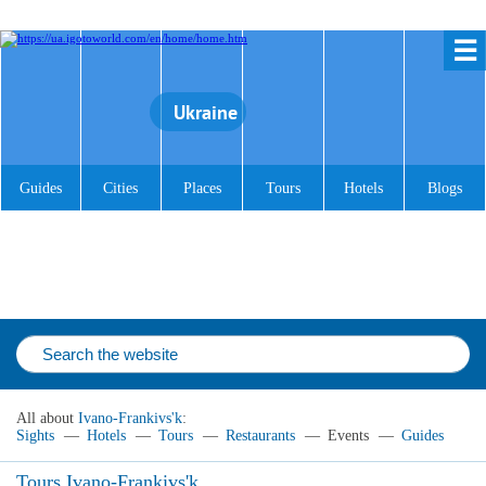
☰
Ukraine
Guides
Cities
Places
Tours
Hotels
Blogs
All about
Ivano-Frankivs'k
:
Sights
—
Hotels
—
Tours
—
Restaurants
—
Events
—
Guides
Tours Ivano-Frankivs'k,