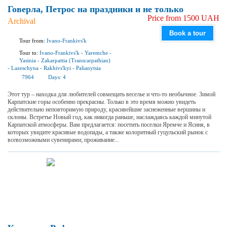
Говерла, Петрос на праздники и не только
Price from 1500 UAH
Archival
Book a tour
Tour from:
Ivano-Frankivs'k
Tour to:
Ivano-Frankivs'k
-
Yaremchе
-
Yasinia
-
Zakarpattia (Transcarpathian)
-
Lazeschyna
-
Rakhivs'kyi
-
Palianytsia
7964
Days:
4
Этот тур – находка для любителей совмещать веселье и что-то необычное. Зимой
Карпатские горы особенно прекрасны. Только в это время можно увидеть
действительно неповторимую природу, красивейшие заснеженные вершины и
склоны. Встретье Новый год, как никогда раньше, наслаждаясь каждой минутой
Карпатской атмосферы. Вам предлагается: посетить поселки Яремче и Ясиня, в
которых увидите красивые водопады, а также колоритный гуцульский рынок с
всевозможными сувенирами; проживание...