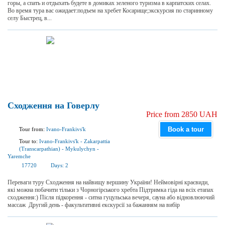
горы, а спать и отдыхать будете в домиках зеленого туризма в карпатских селах.
Во время тура вас ожидает:подъем на хребет Косарище;экскурсия по старинному
селу Быстрец, в...
Сходження на Говерлу
Price from 2850 UAH
Book a tour
Tour from:
Ivano-Frankivs'k
Tour to:
Ivano-Frankivs'k
-
Zakarpattia
(Transcarpathian)
-
Mykulychyn
-
Yaremchе
17720
Days:
2
Переваги туру Сходження на найвищу вершину України! Неймовірні краєвиди,
які можна побачити тільки з Чорногірського хребта Підтримка гіда на всіх етапах
сходження:) Після підкорення - ситна гуцульська вечеря, сауна або відновлюючий
массаж Другий день - факультативні екскурсії за бажанням на вибір