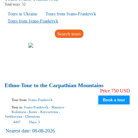
Total tours:
52
Tours in Ukraine
Tours from Ivano-Frankivs'k
Tours from Ivano-Frankivs'k
Search tours
Ethno-Tour to the Carpathian Mountains
Price 750 USD
Book a tour
Tour from:
Ivano-Frankivs'k
Tour to:
Ivano-Frankivs'k
-
Maniava
-
Kolomyia
-
Kosiv
-
Kryvorivnia
-
Verkhovyna
-
Chernivtsi
4447
Days:
5
Nearest date:
08-08-2026