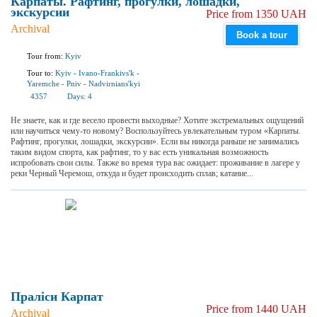
Карпаты. Рафтинг, прогулки, лошадки,
экскурсии
Price from 1350 UAH
Archival
Book a tour
Tour from:
Kyiv
Tour to:
Kyiv
-
Ivano-Frankivs'k
-
Yaremchе
-
Pniv
-
Nadvirnians'kyi
4357
Days:
4
Не знаете, как и где весело провести выходные? Хотите экстремальных ощущений
или научиться чему-то новому? Воспользуйтесь увлекательным туром «Карпаты.
Рафтинг, прогулки, лошадки, экскурсии». Если вы никогда раньше не занимались
таким видом спорта, как рафтинг, то у вас есть уникальная возможность
испробовать свои силы. Также во время тура вас ожидает: проживание в лагере у
реки Черный Черемош, откуда и будет происходить сплав; катание...
Праліси Карпат
Price from 1440 UAH
Archival