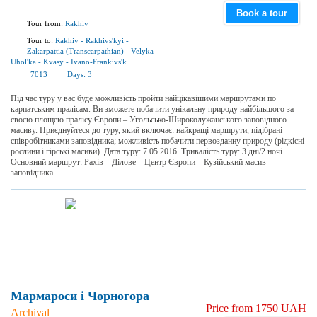
Book a tour
Tour from:
Rakhiv
Tour to:
Rakhiv
-
Rakhivs'kyi
-
Zakarpattia (Transcarpathian)
-
Velyka
Uhol'ka
-
Kvasy
-
Ivano-Frankivs'k
7013
Days:
3
Під час туру у вас буде можливість пройти найцікавішими маршрутами по
карпатським пралісам. Ви зможете побачити унікальну природу найбільшого за
своєю площею пралісу Європи – Угольсько-Широколужанського заповідного
масиву. Приєднуйтеся до туру, який включає: найкращі маршрути, підібрані
співробітниками заповідника; можливість побачити первозданну природу (рідкісні
рослини і гірські масиви). Дата туру: 7.05.2016. Тривалість туру: 3 дні/2 ночі.
Основний маршрут: Рахів – Ділове – Центр Європи – Кузійський масив
заповідника...
Мармароси і Чорногора
Price from 1750 UAH
Archival