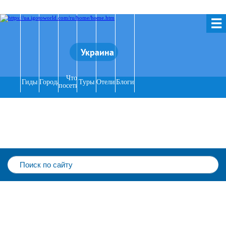
☰
Украина
Что
Гиды
Города
Туры
Отели
Блоги
посетить