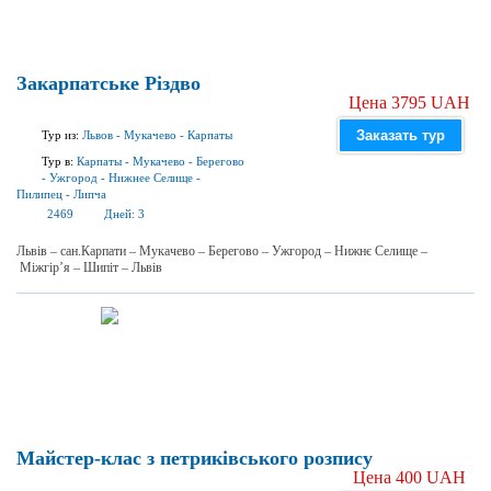
Закарпатське Різдво
Цена 3795 UAH
Заказать тур
Тур из:
Львов
-
Мукачево
-
Карпаты
Тур в:
Карпаты
-
Мукачево
-
Берегово
-
Ужгород
-
Нижнее Селище
-
Пилипец
-
Липча
2469
Дней:
3
Львів – сан.Карпати – Мукачево – Берегово – Ужгород – Нижнє Селище –
Міжгір’я – Шипіт – Львів
Майстер-клас з петриківського розпису
Цена 400 UAH