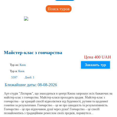
Поиск туров
Майстер-клас з гончарства
Цена 400 UAH
Заказать тур
Тур из:
Киев
Тур в:
Киев
5597
Дней:
1
Ближайшие даты:
08-08-2026
Арт-студія "Ліхтарик", що знаходиться в центрі Києва запрошує всіх бажаючих на
майстер-клас з гончарства. Майстер-класи проходять щодня. Майстер-клас з
гончарства – це кращий спосіб відволіктися від буденності, рутини та щоденної
гонитви за результатами. Гончарство – це не про швидкість та результативність.
Гончарство – це про відпочинок душі через руки! Гончарство – це спосіб
познайомитись з традиційним ремеслом своїх предків, поринути в...