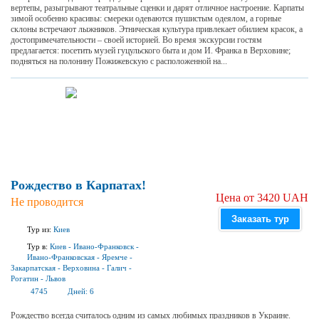
вертепы, разыгрывают театральные сценки и дарят отличное настроение. Карпаты
зимой особенно красивы: смереки одеваются пушистым одеялом, а горные
склоны встречают лыжников. Этническая культура привлекает обилием красок, а
достопримечательности – своей историей. Во время экскурсии гостям
предлагается: посетить музей гуцульского быта и дом И. Франка в Верховине;
подняться на полонину Пожижевскую с расположенной на...
Рождество в Карпатах!
Цена от 3420 UAH
Не проводится
Заказать тур
Тур из:
Киев
Тур в:
Киев
-
Ивано-Франковск
-
Ивано-Франковская
-
Яремче
-
Закарпатская
-
Верховина
-
Галич
-
Рогатин
-
Львов
4745
Дней:
6
Рождество всегда считалось одним из самых любимых праздников в Украине.