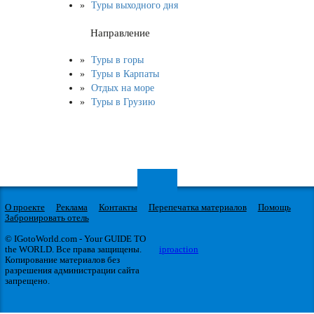
Туры выходного дня
Направление
Туры в горы
Туры в Карпаты
Отдых на море
Туры в Грузию
О проекте
Реклама
Контакты
Перепечатка материалов
Помощь
Забронировать отель
© IGotoWorld.com - Your GUIDE TO
the WORLD. Все права защищены.
iproaction
Копирование материалов без
разрешения администрации сайта
запрещено.