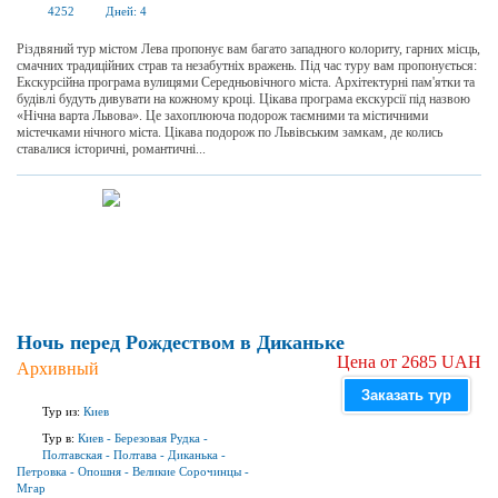
4252
Дней:
4
Різдвяний тур містом Лева пропонує вам багато западного колориту, гарних місць,
смачних традиційних страв та незабутніх вражень. Під час туру вам пропонується:
Екскурсійна програма вулицями Середньовічного міста. Архітектурні пам'ятки та
будівлі будуть дивувати на кожному кроці. Цікава програма екскурсії під назвою
«Нічна варта Львова». Це захоплююча подорож таємними та містичними
містечками нічного міста. Цікава подорож по Львівським замкам, де колись
ставалися історичні, романтичні...
Ночь перед Рождеством в Диканьке
Цена от 2685 UAH
Архивный
Заказать тур
Тур из:
Киев
Тур в:
Киев
-
Березовая Рудка
-
Полтавская
-
Полтава
-
Диканька
-
Петровка
-
Опошня
-
Великие Сорочинцы
-
Мгар