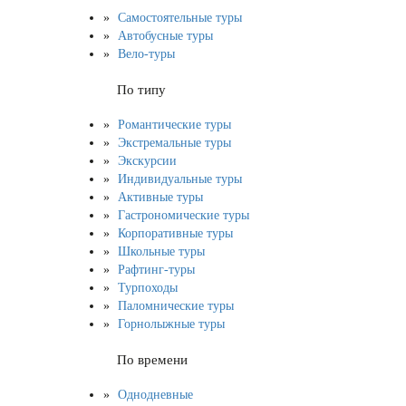
Самостоятельные туры
Автобусные туры
Вело-туры
По типу
Романтические туры
Экстремальные туры
Экскурсии
Индивидуальные туры
Активные туры
Гастрономические туры
Корпоративные туры
Школьные туры
Рафтинг-туры
Турпоходы
Паломнические туры
Горнолыжные туры
По времени
Однодневные