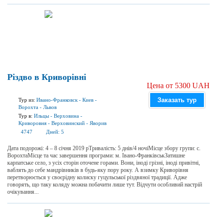
Різдво в Криворівні
Цена от 5300 UAH
Заказать тур
Тур из:
Ивано-Франковск
-
Киев
-
Ворохта
-
Львов
Тур в:
Ильцы
-
Верховина
-
Криворовня
-
Верховинский
-
Яворив
4747
Дней:
5
Дата подорожі: 4 – 8 січня 2019 рТривалiсть: 5 днів/4 ночіМісце збору групи: с.
ВорохтаМісце та час завершення програми: м. Івано-ФранківськЗатишне
карпатське село, з усіх сторін оточене горами. Вони, іноді грізні, іноді привітні,
ваблять до себе мандрівників в будь-яку пору року. А взимку Криворівня
перетворюється у своєрідну колиску гуцульської різдвяної традиції. Адже
говорять, що таку коляду можна побачити лише тут. Відчути особливий настрій
очікування...