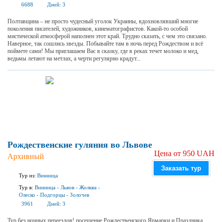
6688
Дней:
3
Полтавщина – не просто чудесный уголок Украины, вдохновлявший многие
поколения писателей, художников, кинематографистов. Какой-то особой
мистической атмосферой наполнен этот край. Трудно сказать, с чем это связано.
Наверное, так сошлись звезды. Побывайте там в ночь перед Рождеством и всё
поймете сами! Мы приглашаем Вас в сказку, где в реках течет молоко и мед,
ведьмы летают на метлах, а черти регулярно крадут...
Рождественские гуляния во Львове
Цена от 950 UAH
Архивный
Заказать тур
Тур из:
Винница
Тур в:
Винница
-
Львов
-
Жолква
-
Олеско
-
Подгорцы
-
Золочев
3961
Дней:
3
Тур без ночных переездов! посещение Рождественского Ярмарки и Праздника