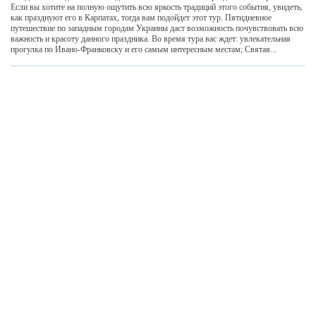
Если вы хотите на полную ощутить всю яркость традиций этого события, увидеть,
как празднуют его в Карпатах, тогда вам подойдет этот тур. Пятидневное
путешествие по западным городам Украины даст возможность почувствовать всю
важность и красоту данного праздника. Во время тура вас ждет: увлекательная
прогулка по Ивано-Франковску и его самым интересным местам; Святая...