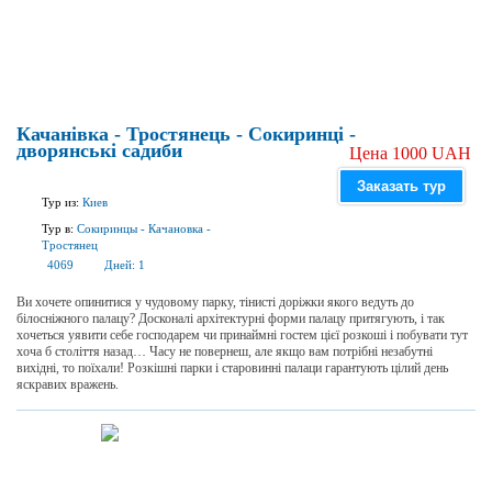
Качанівка - Тростянець - Сокиринці -
дворянські садиби
Цена 1000 UAH
Заказать тур
Тур из:
Киев
Тур в:
Сокиринцы
-
Качановка
-
Тростянец
4069
Дней:
1
Ви хочете опинитися у чудовому парку, тінисті доріжки якого ведуть до
білосніжного палацу? Досконалі архітектурні форми палацу притягують, і так
хочеться уявити себе господарем чи принаймні гостем цієї розкоші і побувати тут
хоча б століття назад… Часу не повернеш, але якщо вам потрібні незабутні
вихідні, то поїхали! Розкішні парки і старовинні палаци гарантують цілий день
яскравих вражень.