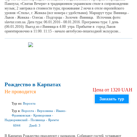
Пампуха; «Святая Вечеря» в традиционном украинском стиле в сопровождении
музык; 2 завтрака в стоимости тура; проживание 2 ночи в отеле европейского
уровня «Стиль», г. Жовква (все номера с удобствами). Маршрут тура: Винница -
Львов - Жовква - Олеськ - Подгорцы - Золочев -Винница. Источник фото:
slavtur.com.ua. Дата тура: 06.01.2016 - 08.01.2016. Программа тура: 1 день
(06.01.2016): Выезд из г.Винница в 4.00 утра. Прибытие в город Львов
ориентировочно в 11:00. 11:15 - начало автобусно-пешеходной экскурсии...
Рождество в Карпатах
Цена от 1320 UAH
Не проводится
Заказать тур
Тур из:
Ворохта
Тур в:
Ворохта
-
Верховина
-
Ивано-
Франковская
-
Криворовня
-
Надворнянский
-
Поляница
-
Яремче
6044
Дней:
3
В Карпатах Рождество празднуют с размахом. Собирают гостей, устаивают