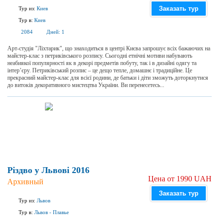
Заказать тур
Тур из:
Киев
Тур в:
Киев
2084
Дней:
1
Арт-студія "Ліхтарик", що знаходиться в центрі Києва запрошує всіх бажаючих на
майстер-клас з петриківського розпису. Сьогодні етнічні мотиви набувають
неабиякої популярності як в декорі предметів побуту, так і в дизайні одягу та
інтер’єру. Петриківський розпис – це дещо тепле, домашнє і традиційне. Це
прекрасний майстер-клас для всієї родини, де батьки і діти зможуть доторкнутися
до витоків декоративного мистецтва України. Ви перенесетесь...
Різдво у Львові 2016
Цена от 1990 UAH
Архивный
Заказать тур
Тур из:
Львов
Тур в:
Львов
-
Плавье