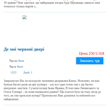
18 травня? Нам здається, що найкращим місцем буде Щекавиця, навколо якої
точилося стільки жартів у...
Де мої червоні двері
Цена 250 UAH
Заказать тур
Тур из:
Киев
Тур в:
Киев
1323
Дней:
1
Запрошуємо Вас на екскурсію таємними двориками Києва. Можливо, ви вже
бували багато разів на цих вулицях – але все одно точно там є ще багато
невідомих закутків. Сучасні вулиці Івана Франка, В’ячеслава Липинського та
Олеся Гончара – як вони називалися раніше? Що взагалі було на тому місці до
того, як там проклали вулиці? Пропонуємо Вам дізнатися та побачити все
найцікавіше...