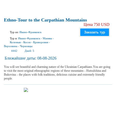
Ethno-Tour to the Carpathian Mountains
Цена 750 USD
Заказать тур
Тур из:
Ивано-Франковск
Тур в:
Ивано-Франковск
-
Манява
-
Коломыя
-
Косов
-
Криворовня
-
Верховина
-
Черновцы
4442
Дней:
5
Ближайшие даты:
08-08-2026
You will see beautiful and charming nature of the Ukrainian Carpathians.You are going
to visit the most original ethnographic regions of these mountains - Hutsulshina and
Bukovina – the places with folk traditions, delicious cuisine and extremely friendly
people.