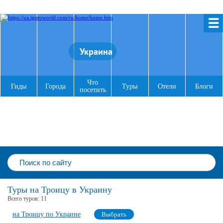
☰
Украина
Что
Гиды
Города
Туры
Отели
Блоги
посетить
Туры на Троицу в Украину
Всего туров:
11
на Троицу по Украине
Выбрать