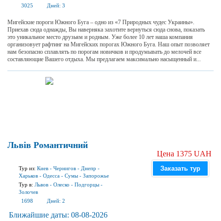
3025
Дней:
3
Мигейские пороги Южного Буга – одно из «7 Природных чудес Украины».
Приехав сюда однажды, Вы наверняка захотите вернуться сюда снова, показать
это уникальное место друзьям и родным. Уже более 10 лет наша компания
организовует рафтинг на Мигейских порогах Южного Буга. Наш опыт позволяет
нам безопасно сплавлять по порогам новичков и продумывать до мелочей все
составляющие Вашего отдыха. Мы предлагаем максимально насыщенный и...
Львів Романтичний
Цена 1375 UAH
Заказать тур
Тур из:
Киев
-
Чернигов
-
Днепр
-
Харьков
-
Одесса
-
Сумы
-
Запорожье
Тур в:
Львов
-
Олеско
-
Подгорцы
-
Золочев
1698
Дней:
2
Ближайшие даты:
08-08-2026