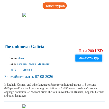
Поиск туров
The unknown Galicia
Цена 200 USD
Заказать тур
Тур из:
Львов
Тур в:
Золочев
-
Львов
-
Дрогобыч
4672
Дней:
3
Ближайшие даты:
07-08-2026
In English, German and other languages:Price for individual groups 1-3 persons -
200$/personPrice for 1 person in group 4-6 pax - 150$/personUkrainian/Russian
language excursion -20% from pricesThe tour is available in Russian, English, German
and other languages.