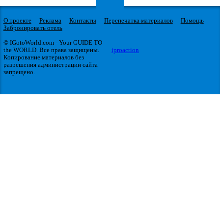
О проекте
Реклама
Контакты
Перепечатка материалов
Помощь
Забронировать отель
© IGotoWorld.com - Your GUIDE TO
the WORLD. Все права защищены.
iproaction
Копирование материалов без
разрешения администрации сайта
запрещено.