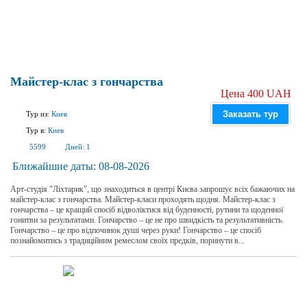
Майстер-клас з гончарства
Цена 400 UAH
Заказать тур
Тур из:
Киев
Тур в:
Киев
5599
Дней:
1
Ближайшие даты:
08-08-2026
Арт-студія "Ліхтарик", що знаходиться в центрі Києва запрошує всіх бажаючих на
майстер-клас з гончарства. Майстер-класи проходять щодня. Майстер-клас з
гончарства – це кращий спосіб відволіктися від буденності, рутини та щоденної
гонитви за результатами. Гончарство – це не про швидкість та результативність.
Гончарство – це про відпочинок душі через руки! Гончарство – це спосіб
познайомитись з традиційним ремеслом своїх предків, поринути в...