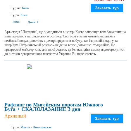
Заказать тур
Тур из:
Киев
Тур в:
Киев
2084
Дней:
1
Арт-студія "Ліхтарик", що знаходиться в центрі Києва запрошує всіх бажаючих на
майстер-клас з петриківського розпису. Сьогодні етнічні мотиви набувають
неабиякої популярності як в декорі предметів побуту, так і в дизайні одягу та
інтер’єру. Петриківський розпис – це дещо тепле, домашнє і традиційне. Це
прекрасний майстер-клас для всієї родини, де батьки і діти зможуть доторкнутися
до витоків декоративного мистецтва України. Ви перенесетесь...
Рафтинг по Мигейским порогам Южного
Буга + СКАЛОЛАЗАНИЕ 3 дня
Архивный
Заказать тур
Тур в:
Мигия
-
Николаевская