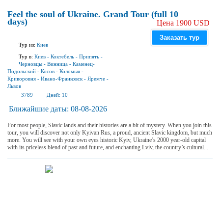
Feel the soul of Ukraine. Grand Tour (full 10
days)
Цена 1900 USD
Заказать тур
Тур из:
Киев
Тур в:
Киев
-
Коктебель
-
Припять
-
Черновцы
-
Винница
-
Каменец-
Подольский
-
Косов
-
Коломыя
-
Криворовня
-
Ивано-Франковск
-
Яремче
-
Львов
3789
Дней:
10
Ближайшие даты:
08-08-2026
For most people, Slavic lands and their histories are a bit of mystery. When you join this
tour, you will discover not only Kyivan Rus, a proud, ancient Slavic kingdom, but much
more. You will see with your own eyes historic Kyiv, Ukraine’s 2000 year-old capital
with its priceless blend of past and future, and enchanting Lviv, the country’s cultural...