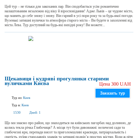
Цей тур – не тільки для закоханих пар. Він сподобається усім романтично
налаштованим незалежно від віку й віросповідання! Адже Львів – це чудове місто,
що манить до себе знову і знову. Він гарний в усі пори року та за будь-якої погоди.
Вузенькі затишні вулички та атмосфера старого міста – Ви будете в захопленні від
міста Лева. Тур доступний на будь-які вихідні року! Ви можете...
Щекавиця і кудряві прогулянки старими
вуличками Києва
Цена 300 UAH
Заказать тур
Тур из:
Киев
Тур в:
Киев
1530
Дней:
1
Що ми знаємо про район, що знаходиться на київських пагорбах над долиною, де
колись текла річка Глибочиця? А місця тут були дивовижні: величезні сади та
глибочезні яри, перепади висот та приголомшливі краєвиди, патріархальність і
святість, руїни стародавніх храмів та затишні подвір’я простих містян. Куди ж піти