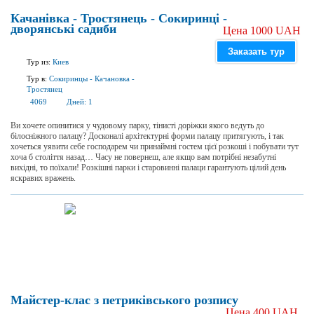
Качанівка - Тростянець - Сокиринці -
дворянські садиби
Цена 1000 UAH
Заказать тур
Тур из:
Киев
Тур в:
Сокиринцы
-
Качановка
-
Тростянец
4069
Дней:
1
Ви хочете опинитися у чудовому парку, тінисті доріжки якого ведуть до
білосніжного палацу? Досконалі архітектурні форми палацу притягують, і так
хочеться уявити себе господарем чи принаймні гостем цієї розкоші і побувати тут
хоча б століття назад… Часу не повернеш, але якщо вам потрібні незабутні
вихідні, то поїхали! Розкішні парки і старовинні палаци гарантують цілий день
яскравих вражень.
Майстер-клас з петриківського розпису
Цена 400 UAH